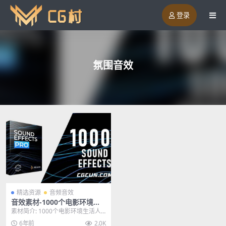
登录
氛围音效
精选资源
音频音效
音效素材-1000个电影环境生
活人物动态氛围音效包
素材简介: 1000个电影环境生活人
物动态氛围音效包,适用于任何视频
6年前
2.0K