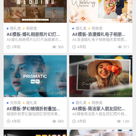
婚礼类
相册类
婚礼类
相册类
AE模板-婚礼相册照片幻灯片
AE模板-浪漫婚礼电子相册婚
画廊展示模板 Wedding Slide
庆爱情照片片头介绍动画模板
AE婚礼相册照片幻灯片画廊展示模
AE浪漫婚礼电子相册婚庆爱情照片
show
板 Wedding Slideshow 其他推荐...
片头介绍动画模板 其他推荐: AE模
3年前
566
4年前
511
板-梦幻棱镜...
光效类
婚礼类
婚礼类
相册类
AE模板-梦幻棱镜折射叠加回
AE模板-简洁家人朋友回忆照
忆婚礼视觉特效模板
片相册幻灯片模板 Simple Sli
棱镜折射梦幻叠加回忆视觉效果特
AE模板简洁家人朋友回忆照片相册
deshow
效AE模板 标签：棱镜，棱镜,社交,
幻灯片模板 Simple Slideshow 标...
4年前
680
4年前
1.0K
运动,婚礼 其...