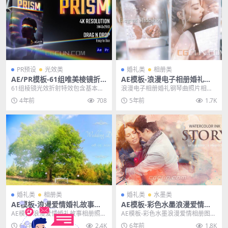
PR预设
光效类
婚礼类
相册类
AE/PR模板-61组唯美棱镜折
AE模板-浪漫电子相册婚礼钢
射光晕梦幻光效视频特效模板
琴曲照片相册片头动画模板
61组棱镜光效折射特效包含基本棱
浪漫电子相册婚礼钢琴曲照片相册
预设
镜、破碎的棱镜、万花筒棱镜、碎
片头动画AE模板，一个简单的婚礼
4年前
708
5年前
1.7K
片棱镜、特殊棱镜等...
项目也可以作为独立...
婚礼类
相册类
婚礼类
水墨类
AE模板-浪漫爱情婚礼故事相
AE模板-彩色水墨浪漫爱情相
册照片图片真实场景展示模板
册图文展示开场模板 Waterco
AE模板-浪漫爱情婚礼故事相册照片
AE模板-彩色水墨浪漫爱情相册图文
lor Ink Story
图片真实场景展示模板
展示开场模板 Watercolor Ink S...
6年前
2.4K
6年前
1.8K