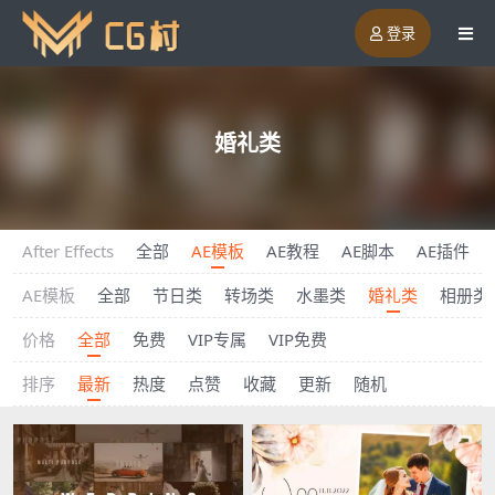
登录
婚礼类
After Effects
全部
AE模板
AE教程
AE脚本
AE插件
AE模板
全部
节日类
转场类
水墨类
婚礼类
相册类
价格
全部
免费
VIP专属
VIP免费
排序
最新
热度
点赞
收藏
更新
随机