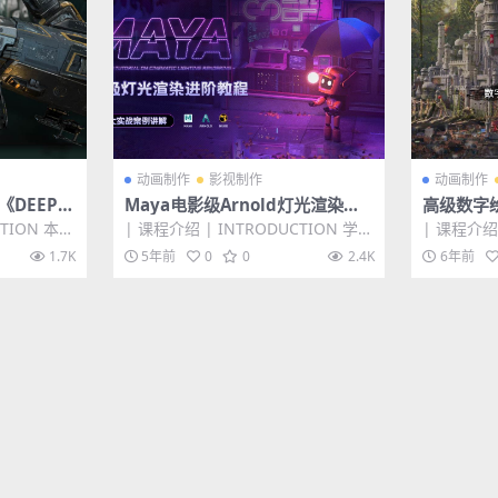
动画制作
影视制作
动画制作
DEEP :
Maya电影级Arnold灯光渲染进
高级数字
念短片制
阶教程【正版授权】
建大型场
CTION 本课
| 课程介绍 | INTRODUCTION 学习
| 课程介绍 
权】
CG短...
灯光渲染真的有秘籍吗？为什么你
教程为数
1.7K
5年前
0
0
2.4K
6年前
渲...
利...