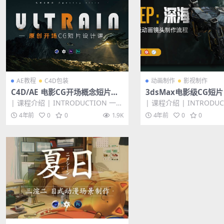
AE教程
C4D包装
动画制作
影视制作
C4D/AE 电影CG开场概念短片
3dsMax电影级CG短片《
《Ultrain-超脑》短片创作教程课
深海》太空场景镜头概
| 课程介绍 | INTRODUCTION 一颗
| 课程介绍 | INTRODU
作教程【正版授权】
裸露的大脑，驾驶着超文明飞船逃
程将以“如何创作属于自己的
4年前
0
0
1.9K
4年前
0
0
离...