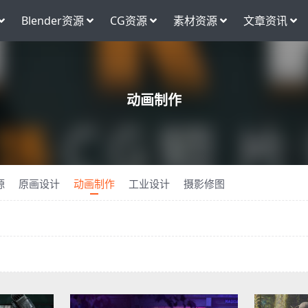
Blender资源
CG资源
素材资源
文章资讯
动画制作
源
原画设计
动画制作
工业设计
摄影修图