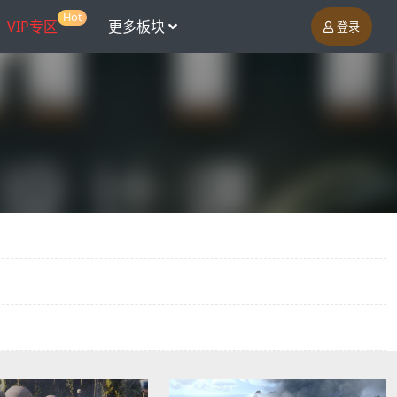
Hot
VIP专区
更多板块
登录