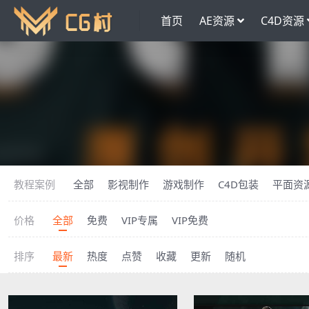
首页
AE资源
C4D资源
教程案例
全部
影视制作
游戏制作
C4D包装
平面资
价格
全部
免费
VIP专属
VIP免费
排序
最新
热度
点赞
收藏
更新
随机