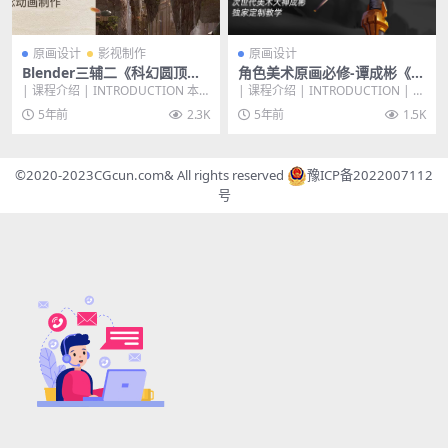
原画设计
影视制作
原画设计
Blender三辅二《科幻圆顶古
角色美术原画必修-谭成彬《高
堡》概念设计环境及概念动画
级的角色原画入门》教程
| 课程介绍 | INTRODUCTION 本
| 课程介绍 | INTRODUCTION | 原
制作教程
套教程专注于创建一个吸引人眼球
画设计在游戏美术中发挥着什么
5年前
2.3K
5年前
1.5K
的科...
作...
©2020-2023
CGcun.com
& All rights reserved
豫ICP备2022007112
号