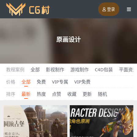
登录
原画设计
教程案例
全部
影视制作
游戏制作
C4D包装
平面资
价格
全部
免费
VIP专属
VIP免费
排序
最新
热度
点赞
收藏
更新
随机