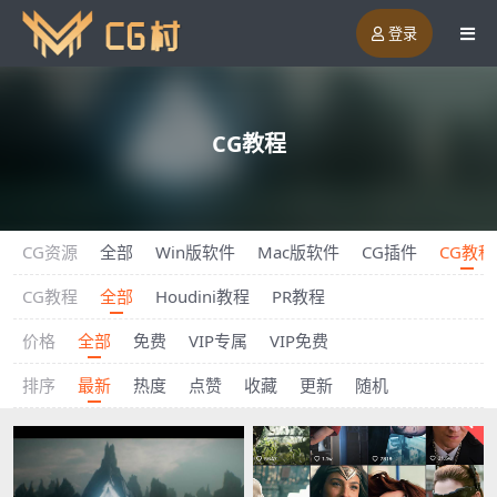
登录
CG教程
CG资源
全部
Win版软件
Mac版软件
CG插件
CG教程
CG教程
全部
Houdini教程
PR教程
价格
全部
免费
VIP专属
VIP免费
排序
最新
热度
点赞
收藏
更新
随机