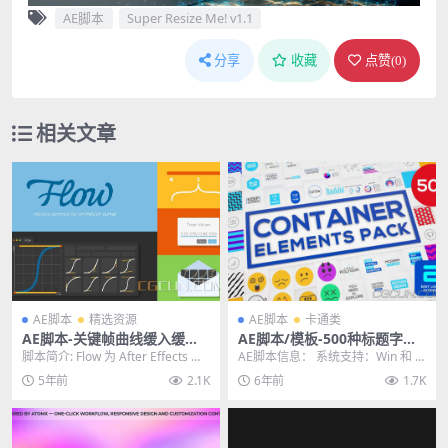
AE脚本
Super Resize Me! v1.1
分享
收藏
点赞(
0
)
相关文章
AE脚本
精选资源
AE脚本
卡通类
AE脚本-关键帧曲线缓入缓出
AE脚本/模板-500种标题字幕
预设调节工具 Flow v1.4.2 Wi
条EMOJI表情数据图形背景图
脚本简介: Flow 为 After Effects 带
AE脚本信息： 系统支持：Win 和 M
n/Mac 兼容AE 2022
标动画 Elements Pack
来了一个简单的界面，用于...
ac 适用软件：AE CC 2015-C...
5年前
2.1K
6年前
1.7K