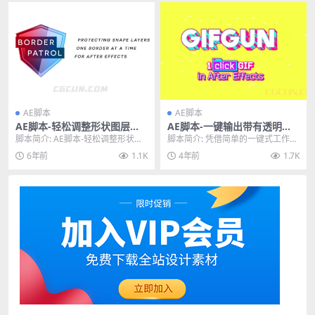
AE脚本
AE脚本
AE脚本-轻松调整形状图层大
AE脚本-一键输出带有透明通
小工具脚本 BorderPatrol v1.
道的GIF动图插件脚本 GifGun
脚本简介: AE脚本-轻松调整形状图
脚本简介: 凭借简单的一键式工作流
0
1.7.20
层大小工具脚本 BorderPatrol v...
程、Alpha 通道支持、批量渲染和
6年前
1.1K
4年前
1.7K
GIF ...