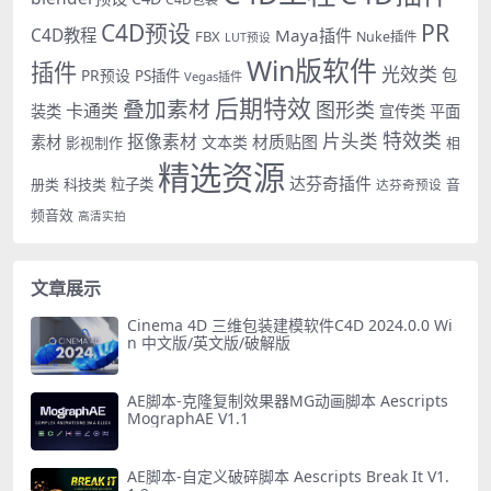
PR
C4D预设
C4D教程
Maya插件
FBX
Nuke插件
LUT预设
Win版软件
插件
光效类
PR预设
包
PS插件
Vegas插件
后期特效
叠加素材
图形类
卡通类
装类
宣传类
平面
特效类
片头类
抠像素材
材质贴图
素材
文本类
影视制作
相
精选资源
达芬奇插件
册类
科技类
粒子类
音
达芬奇预设
频音效
高清实拍
文章展示
Cinema 4D 三维包装建模软件C4D 2024.0.0 Wi
n 中文版/英文版/破解版
AE脚本-克隆复制效果器MG动画脚本 Aescripts
MographAE V1.1
AE脚本-自定义破碎脚本 Aescripts Break It V1.