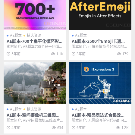
AE脚本
精选资源
AE脚本
AE脚本-700个扁平化循环彩色
AE脚本-3500个Emoji卡通表
渐变背景动画预设包
情符号动画 AfterEmoji v1.0
素材简介: AE脚本700个扁平化循环
脚本简介: 可将表情符号轻松添加到
彩色渐变背景动画预设包，包含70
After Effects 中！通过使用开源...
5年前
1.1K
3年前
179
0组扁平化...
AE脚本
精选资源
AE脚本
AE脚本-空间摄像机三维图片
AE脚本-精品表达式合集效果
投射数字绘景动画脚本 Projec
库脚本 iExpressions 3.1.006
脚本简介: AE空间摄像机三维图片
脚本简介: 无需编写任何代码即可创
tion 3D v3.1 Win/Mac
投射数字绘景动画脚本 Projection
建复杂的表达式驱动的模板，角色
4年前
634
6年前
1.2K
3...
绑定，形状动画等...