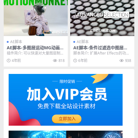
AE脚本
AE脚本
AE脚本-多图层运动MG动画
AE脚本-条件过滤选中图层脚
Motion Monkey V1.03含使
本 Advanced Selection v1.0
插件简介: 可以快速对大量图层制作
脚本简介: 扩展After Effects的功能
用教程
运动动画，不需要自己做什么关键
以选择图层。它提供了大量过滤器
4年前
818
6年前
938
帧操作，一键生成...
供...