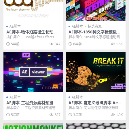
AE脚本
AE脚本
精选资源
AE脚本-物体沿路径生长动画
AE脚本-1850种文字标题运动
脚本 Aescripts BAO Boa v1.
图形背景预设MG动画元素脚
插件简介： Boa是After Effects 的
脚本简介: 1850种文字标题运动图
4.8 Win/Mac
本 v2019 Win/Mac
插件，用于沿蒙版路径扭曲图
形背景预设MG动画元素AE脚本 v2
5年前
947
6年前
1.8K
层。...
019，...
AE脚本
AE脚本
AE脚本-工程资源素材预览管
AE脚本-自定义破碎脚本 Aesc
理导入脚本 Aescripts AEvie
ripts Break It V1.1.2
脚本简介： 工程资源素材预览管理
脚本简介: 可以对任意图层做破碎动
wer V1.7.1 Win/Mac
导入脚本 Aescripts AEviewer ...
画效果，自定义控制需要破碎的位
5年前
827
3年前
1.0K
置、破碎的程度等...