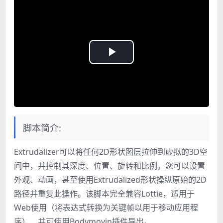
Play
Video
脚本简介:
Extrudalizer可以将任何2D形状图层拉伸到虚拟的3D空
间中，并控制其深度、位置、旋转和比例。您可以设置
外观、动画，甚至使用Extrudalized形状操纵原始的2D
路径并重复此操作。该脚本完全兼容Lottie，适用于
Web使用（将表达式转换为关键帧以用于移动应用程
序），并可使用Bodymovin插件导出。