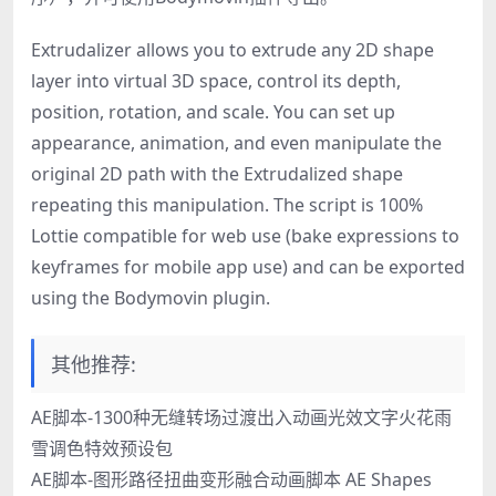
Extrudalizer allows you to extrude any 2D shape
layer into virtual 3D space, control its depth,
position, rotation, and scale. You can set up
appearance, animation, and even manipulate the
original 2D path with the Extrudalized shape
repeating this manipulation. The script is 100%
Lottie compatible for web use (bake expressions to
keyframes for mobile app use) and can be exported
using the Bodymovin plugin.
其他推荐:
AE脚本-1300种无缝转场过渡出入动画光效文字火花雨
雪调色特效预设包
AE脚本-图形路径扭曲变形融合动画脚本 AE Shapes