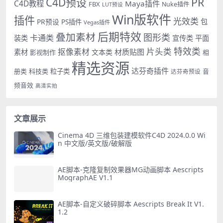
PR
C4D预设
C4D教程
Maya插件
FBX
Nuke插件
LUT预设
Win版软件
插件
光效类
PR预设
包
PS插件
Vegas插件
后期特效
叠加素材
图形类
卡通类
装类
宣传类
平面
特效类
片头类
抠像素材
材质贴图
素材
文本类
影视制作
相
精选资源
达芬奇插件
册类
科技类
粒子类
音
达芬奇预设
频音效
高清实拍
文章展示
Cinema 4D 三维包装建模软件C4D 2024.0.0 Wi
n 中文版/英文版/破解版
AE脚本-克隆复制效果器MG动画脚本 Aescripts
MographAE V1.1
AE脚本-自定义破碎脚本 Aescripts Break It V1.
1.2