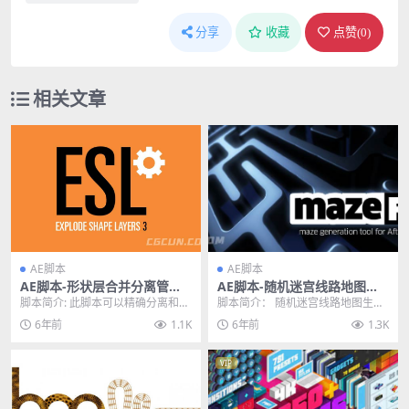
分享
收藏
点赞(
0
)
相关文章
AE脚本
AE脚本
AE脚本-形状层合并分离管理
AE脚本-随机迷宫线路地图生
控制脚本 Explode Shape La
成通关路径动画脚本 mazeFX
脚本简介: 此脚本可以精确分离和合
脚本简介： 随机迷宫线路地图生成
yers v3.5.1
v1.2 WIN/MAC
并形状图层，包括AI文件转成形状
通关路径动画AE脚本 mazeFX v1.2
6年前
1.1K
6年前
1.3K
图层，形状图层...
是A...
VIP