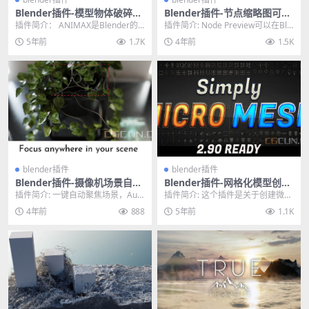
Blender插件-模型物体破碎组
Blender插件-节点缩略图可视
合特效插件 ANIMAX For Ble
化效果预览插件 Node Previe
插件简介： ANIMAX是Blender的
插件简介: Node Preview可以在Ble
nder
w V1.7
程序动画系统，可简化多个对象的
nder中渲染出每个节点的效果，...
5年前
1.7K
4年前
1.5K
动画制作...
blender插件
blender插件
Blender插件-摄像机场景自动
Blender插件-网格化模型创建
对焦插件 Autofocus Pro V0.
生成工具 Simply Micro Mes
插件简介: 一键自动聚焦场景，Auto
插件简介: 这个插件是关于创建微网
03
h V2.93
focus Pro（以前称为光圈）让您可
格的。这些可以很容易地选择和定
4年前
888
5年前
1.1K
以...
制。 该插件可帮...