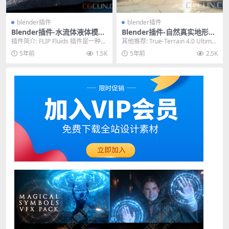
blender插件
blender插件
Blender插件-水流体液体模拟
Blender插件-自然真实地形插
工具 FLIP Fluids v1.2.0 For
件 True Terrain Ultimate v
插件简介: FLIP Fluids 插件是一种帮
其他推荐: True-Terrain 4.0 Ultimat
Blender 2.79+
4.0.3含材质预设包
助您设置、运行和渲染液体模拟效
e 捆绑包，包含 3...
5年前
1.5K
5年前
2.5K
果...