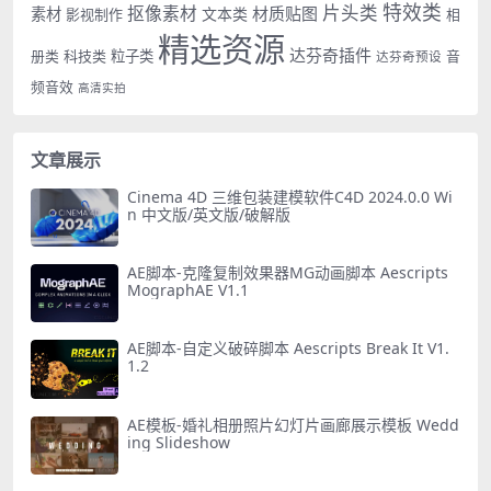
特效类
片头类
抠像素材
材质贴图
素材
文本类
影视制作
相
精选资源
达芬奇插件
册类
科技类
粒子类
音
达芬奇预设
频音效
高清实拍
文章展示
Cinema 4D 三维包装建模软件C4D 2024.0.0 Wi
n 中文版/英文版/破解版
AE脚本-克隆复制效果器MG动画脚本 Aescripts
MographAE V1.1
AE脚本-自定义破碎脚本 Aescripts Break It V1.
1.2
AE模板-婚礼相册照片幻灯片画廊展示模板 Wedd
ing Slideshow