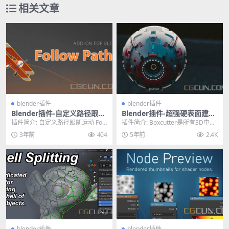
相关文章
blender插件
blender插件
Blender插件-自定义路径跟随
Blender插件-超强硬表面建模
运动 Follow Path v1.0.6
布尔神器插件 BoxCutter 7.1
插件简介: 自定义路径跟随运动 Foll
插件简介: Boxcutter是所有3D中第
9.6.4+HardOps 00987
ow Path v1.0.6,该插件简化...
一个基于这种图形的布尔产品，目
3年前
404
5年前
2.4K
前在B...
blender插件
blender插件