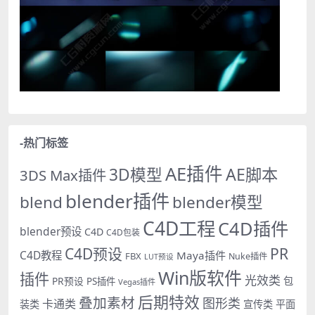
-热门标签
AE插件
AE脚本
3D模型
3DS Max插件
blender插件
blend
blender模型
C4D工程
C4D插件
blender预设
C4D
C4D包装
PR
C4D预设
C4D教程
Maya插件
FBX
Nuke插件
LUT预设
Win版软件
插件
光效类
PR预设
包
PS插件
Vegas插件
后期特效
叠加素材
图形类
卡通类
装类
宣传类
平面