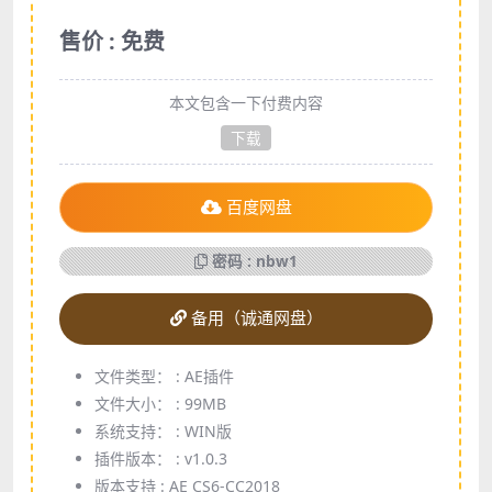
售价 : 免费
本文包含一下付费内容
下载
百度网盘
密码 : nbw1
备用（诚通网盘）
文件类型： :
AE插件
文件大小： :
99MB
系统支持： :
WIN版
插件版本： :
v1.0.3
版本支持 :
AE CS6-CC2018