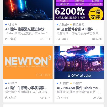
AE插件
AE插件
精选资源
AE插件-能量激光描边特效插
AE全套插件合集 AE插件一键
件 VideoCopilot Saber v1.0.
安装包 WIN去限制中文汉化完
Saber插件完全免费，由Video Co
素材简介： 为经常使用AE剪视频的
39 WIN汉化版下载
整版
pilot 提供，插件操...
朋友带来最新的AE全套插件脚本一
7年前
5.3K
6年前
6.8K
键安装包Pro...
AE插件
AE插件
PR插件
AE插件-牛顿动力学模拟插件
AE/PR/AME插件-Blackmagi
MG动画插件 Newton V3.4
c RAW格式导入插件 BRAW S
插件简介: 牛顿插件可以在AE中模
插件简介: 使用这个插件可以将Blac
Win/Mac破解版
tudio v2.6.1 Win
拟真实动力学效果，比如物体之间
kmagic RAW（.braw格式）的素...
5年前
1.9K
5年前
798
的碰撞、重力模拟...