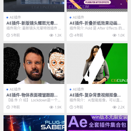
AE插件
AE插件
AE插件-新版镜头耀斑光晕特
AE插件-折叠折纸效果动画插
效插件 Optical Flares v1.3.7
件 AESweets Fold v1.1.1 Wi
插件简介: 最新镜头光晕特效插件 O
插件简介: Fold 是 After Effects 的
WIN 支持AE2022多帧渲染
n/Mac
ptical Flares v1.3.7 W...
一个插件，可以帮助您在 ...
5年前
1.3K
4年前
1.0K
AE插件
AE插件
AE插件-物体表面褶皱跟踪特
AE插件-复杂背景视频抠像插
效合成高级工具 Lockdown v
件 Goodbye Greenscreen v
【插 件 介 绍】 Lockdown是一个革
插件简介： AI智能抠像，可以直接
1.0.0 Win中文汉化版
1.2.0 CPU+GPU Win破解版
命性的新插件，允许您跟踪扭曲表
从绿幕或者复杂的背景中抠出需要
7年前
1.9K
5年前
2.2K
面内的...
的元素，十分简单...