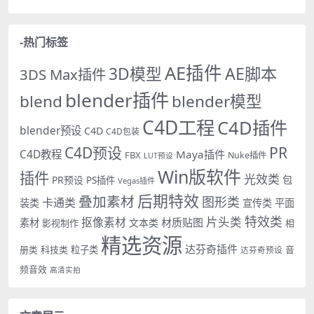
-热门标签
AE插件
AE脚本
3D模型
3DS Max插件
blender插件
blend
blender模型
C4D工程
C4D插件
blender预设
C4D
C4D包装
PR
C4D预设
C4D教程
Maya插件
FBX
Nuke插件
LUT预设
Win版软件
插件
光效类
PR预设
包
PS插件
Vegas插件
后期特效
叠加素材
图形类
卡通类
装类
宣传类
平面
特效类
片头类
抠像素材
材质贴图
素材
文本类
影视制作
相
精选资源
达芬奇插件
册类
科技类
粒子类
音
达芬奇预设
频音效
高清实拍