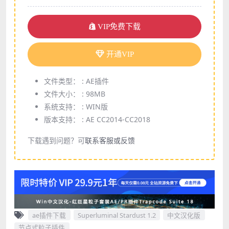
VIP免费下载
开通VIP
文件类型： :
AE插件
文件大小： :
98MB
系统支持： :
WIN版
版本支持： :
AE CC2014-CC2018
下载遇到问题？可
联系客服或反馈
ae插件下载
Superluminal Stardust 1.2
中文汉化版
节点式粒子插件