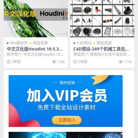
Win版软件
精选资源
C4D预设
精选资源
中文汉化版Houdini 19.5.303
C4D预设-249个机械工具包模
三维电影特效制作软件
型预设合集 Designers Pack
软件简介: 中文汉化版Houdini 19.5.
预设简介: 我很高兴分享升级后的 D
303三维电影特效制作软件，Ho...
esigners Pack 2.0！我们已将...
3年前
1.3K
5年前
1.1K