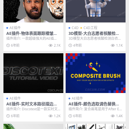
AE插件
C4D
C4D工程
AE插件-物体表面跟踪褶皱特
3D模型-大白志愿者核酸检测
效合成插件 Lockdown v1.5.
白衣天使3D卡通IP人物模型
插件简介: 一款超级强大的AE插
3D模型大白志愿者核酸检测白衣天
5 Win中文汉化破解版
件，Lockdown是一款革命性的新插
使3D卡通IP人物模型，模型格式包
6年前
2.1K
4年前
1.1K
件，可以直...
含.C4D ....
AE插件
AE插件
AE插件-实时文本路径描边图
AE插件-颜色选取调色替换修
层修剪动画插件 Discotext v
改插件 Composite Brush v
插件简介: Discotext是一款实时文
插件简介: 复合画笔是用于After Eff
1.0 WIN破解版
1.6.1 Win破解版
本图层的修剪路径描边AE插件，我
ects的准确且易于使用的颜色选择
6年前
1.2K
6年前
1.4K
们看过...
器...