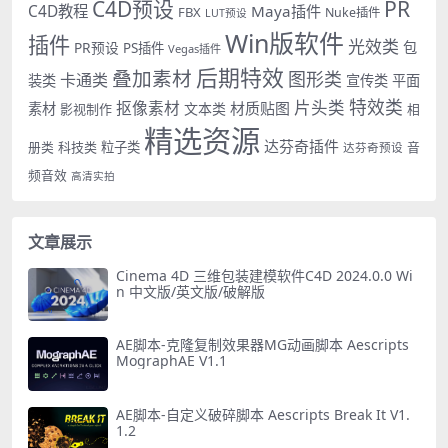
PR
C4D预设
C4D教程
Maya插件
FBX
Nuke插件
LUT预设
Win版软件
插件
光效类
PR预设
包
PS插件
Vegas插件
后期特效
叠加素材
图形类
卡通类
装类
宣传类
平面
特效类
片头类
抠像素材
材质贴图
素材
文本类
影视制作
相
精选资源
达芬奇插件
册类
科技类
粒子类
音
达芬奇预设
频音效
高清实拍
文章展示
Cinema 4D 三维包装建模软件C4D 2024.0.0 Wi
n 中文版/英文版/破解版
AE脚本-克隆复制效果器MG动画脚本 Aescripts
MographAE V1.1
AE脚本-自定义破碎脚本 Aescripts Break It V1.
1.2