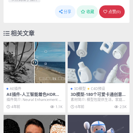
分享
收藏
点赞(
0
)
相关文章
AE插件
3D模型
C4D预设
AE插件-人工智能着色HDR画
3D模型-180个可爱卡通创意C
面增强插件 Neural Enhance
4D预设FBX三维模型
插件简介: Neural Enhancement S
素材简介: 模型包提供生活，家庭，
ment Suite V1.0.2 Win GPU
uite插件是一个功能强大的...
户外探险，制作工坊四大类，用18
4年前
1.1K
6年前
2.5K
0个可爱卡通创...