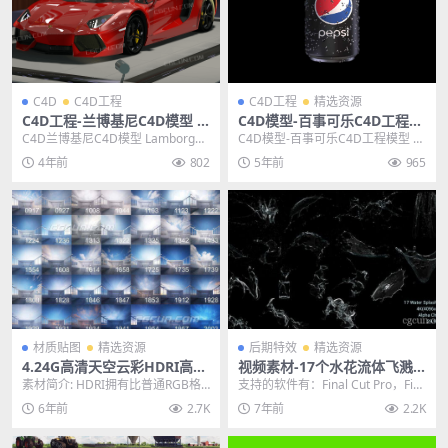
C4D
C4D工程
C4D工程
精选资源
C4D工程-兰博基尼C4D模型 L
C4D模型-百事可乐C4D工程模
amborghini Aventador LP7
型 含环境贴图
C4D兰博基尼C4D模型 Lamborghi
C4D模型-百事可乐C4D工程模型 含
00
ni Aventador LP700...
环境贴图 其他推荐: C4D模型-17只
4年前
802
5年前
965
幼...
材质贴图
精选资源
后期特效
精选资源
4.24G高清天空云彩HDRI高动
视频素材-17个水花流体飞溅
态全景贴图环境光照素材
水滴瀑布喷洒4K视频动画素材
素材简介: HDRI拥有比普通RGB格
支持的软件有：Final Cut Pro，Fin
式图像（仅8bit的亮度范围）更大
al Cut Pro X，App...
6年前
2.7K
7年前
2.2K
的亮度范...