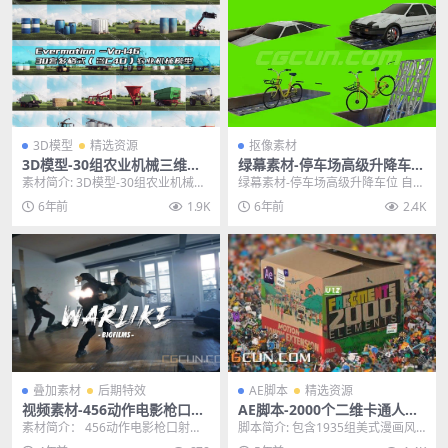
3D模型
精选资源
抠像素材
3D模型-30组农业机械三维可
绿幕素材-停车场高级升降车位
视化模型合集 格式支持:MAX/
自行车绿背抠像视频素材
素材简介: 3D模型-30组农业机械三
绿幕素材-停车场高级升降车位 自行
C4D/OBJ/FBX
维可视化模型合集 格式支持:MAXC
车绿背抠像视频素材 主题授权提
6年前
1.9K
6年前
2.4K
4D/...
示：请在后台主题...
叠加素材
后期特效
AE脚本
精选资源
视频素材-456动作电影枪口射
AE脚本-2000个二维卡通人物
击火焰弹孔破坏直升机血液特
场景MG动画预设包
素材简介： 456动作电影枪口射击
脚本简介: 包含1935组美式漫画风
效动画素材
火焰弹孔破坏直升机血液特效动画
格卡通手绘MG动画元素，比如动