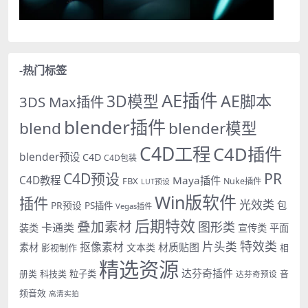
-热门标签
AE插件
AE脚本
3D模型
3DS Max插件
blender插件
blend
blender模型
C4D工程
C4D插件
blender预设
C4D
C4D包装
PR
C4D预设
C4D教程
Maya插件
FBX
Nuke插件
LUT预设
Win版软件
插件
光效类
PR预设
包
PS插件
Vegas插件
后期特效
叠加素材
图形类
卡通类
装类
宣传类
平面
特效类
片头类
抠像素材
材质贴图
素材
文本类
影视制作
相
精选资源
达芬奇插件
册类
科技类
粒子类
音
达芬奇预设
频音效
高清实拍