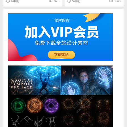
4年前
878
5年前
1.4K
素材，其中包含超...
物、背景、场景...