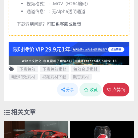
视频格式： :
.MOV（H264编码）
通道信息： :
无Alpha透明通道
下载遇到问题？可
联系客服或反馈
下雪特效
下雪特效素材
特效合成素材
电影特效素材
视频素材下载
飘雪素材
分享
收藏
点赞(
0
)
相关文章