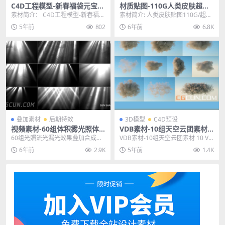
C4D工程模型-新春福袋元宝钱
材质贴图-110G人类皮肤超高
袋卡通三维立体3D模型CG村
清纹理贴图完整版
素材简介： C4D工程模型-新春福袋
素材简介: 人类皮肤贴图110G/超高
网
元宝钱袋卡通三维立体3D模型，再
清纹理/TexturingXYZ Disp...
5年前
802
6年前
6.8K
有两个月就是...
叠加素材
后期特效
3D模型
C4D预设
视频素材-60组体积雾光照体
VDB素材-10组天空云团素材 1
积光流光漏光效果叠加合成素
0 VDB Cloud Volumes（VD
60组光照流光漏光效果叠加合成素
VDB素材-10组天空云团素材 10 VD
材合集
B格式）
材合集，这些素材包含很多效果，
B Cloud Volumes（VDB...
6年前
2.9K
5年前
1.4K
是一个大合集，各种...