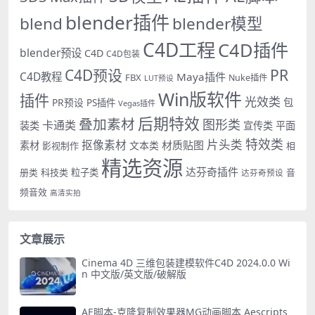
blender插件
blend
blender模型
C4D工程
C4D插件
blender预设
C4D
C4D包装
PR
C4D预设
C4D教程
Maya插件
FBX
Nuke插件
LUT预设
Win版软件
插件
光效类
PR预设
包
PS插件
Vegas插件
后期特效
叠加素材
图形类
卡通类
装类
宣传类
平面
特效类
片头类
抠像素材
材质贴图
素材
文本类
影视制作
相
精选资源
达芬奇插件
册类
科技类
粒子类
音
达芬奇预设
频音效
高清实拍
文章展示
Cinema 4D 三维包装建模软件C4D 2024.0.0 Wi
n 中文版/英文版/破解版
AE脚本-克隆复制效果器MG动画脚本 Aescripts