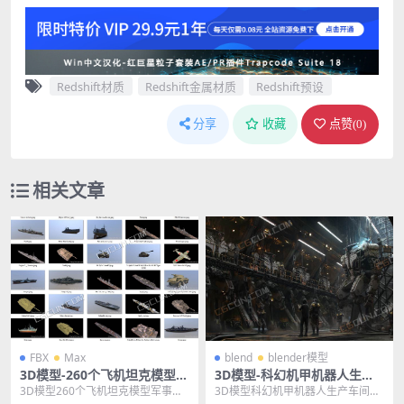
Redshift材质
Redshift金属材质
Redshift预设
分享
收藏
点赞(
0
)
相关文章
FBX
Max
blend
blender模型
3D模型-260个飞机坦克模型军
3D模型-科幻机甲机器人生产
事装备武器军舰3D模型FBX M
车间场景模型
3D模型260个飞机坦克模型军事装
3D模型科幻机甲机器人生产车间场
AX