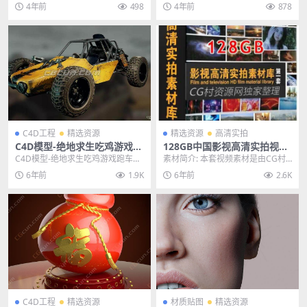
备武器军舰3D模型FBX MAX 其他
景模型,一个科幻机器人生产仓库场
4年前
498
4年前
878
推荐: ...
景模型，模型格式...
C4D工程
精选资源
精选资源
高清实拍
C4D模型-绝地求生吃鸡游戏跑
128GB中国影视高清实拍视频
车C4D工程模型含绑定
素材库合集第一套CG村资源网
C4D模型-绝地求生吃鸡游戏跑车C4
素材简介: 本套视频素材是由CG村
独家整理发布
D工程模型含绑定 主题授权提示：
资源网整理的中国影视高清实拍素
6年前
1.9K
6年前
2.6K
请在后台主题...
材库第一套,本套...
C4D工程
精选资源
材质贴图
精选资源