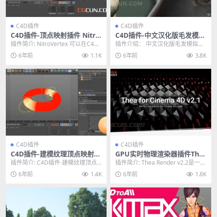
C4D插件
C4D插件
C4D插件-顶点映射插件 Nitro
C4D插件-中文汉化版毛发模拟
4D NitroVertex v1.04 Win破
生成插件 Ornatrix v1.0.0.22
插件简介: NitroVertex 可以在C4D
插件介绍： 中文汉化版毛发模拟生
解版
027 WIN版
中很容易做顶点映射，方便各种效
成插件 Ornatrix v1.0.0.2202...
6年前
1.1K
6年前
3.8K
果...
C4D插件
C4D插件
C4D插件-建模纹理顶点映射插
GPU实时物理渲染器插件The
件 Nitro4D NitroVertex v1.
a Render v2.1 for Cinema 4
插件简介: C4D插件-建模纹理顶点
插件简介: Thea Render v2.2是一款
04 Win/Mac破解版
D/SketchUp/Rhino
映射插件 Nitro4D NitroVert...
高质量的基于物理的全局照明渲
6年前
1.4K
6年前
1.8K
染...