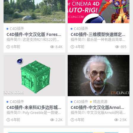
C4D插件
C4D插件
C4D插件-中文汉化版 Foreste
C4D插件-三维模型快速绑定插
r 支持R21/S22 植物花草森林
件 3DtoAll IKMAX V2.3 支持
插件简介: 这是支持R21和S22的版
插件简介: 最后是一种有趣且简单的
生成插件
R17-R26
本，如需支持R16-R19的版本免费
方法，可以在几秒钟内而不是几分
6年前
8.4K
4年前
695
下载点...
钟的繁琐工作中装...
C4D插件
C4D插件
精选资源
C4D插件-未来科幻多边形城市
C4D插件-中文汉化版Arnold
建筑生成预设 Poly Greeble
阿诺德渲染器C4D插件 Arnol
插件简介: Poly Greeble是一款硬科
插件简介: 中文汉化版Arnold阿诺德
1.01
d 3.2.1 中英双语
幻城市多边形生成插件，可以快速
渲染器C4D插件 Arnold 3.2....
6年前
2.2K
6年前
2.5K
生成...