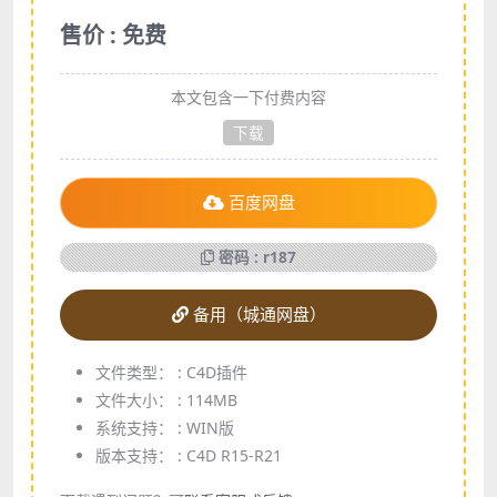
售价 : 免费
本文包含一下付费内容
下载
百度网盘
密码 : r187
备用（城通网盘）
文件类型： :
C4D插件
文件大小： :
114MB
系统支持： :
WIN版
版本支持： :
C4D R15-R21