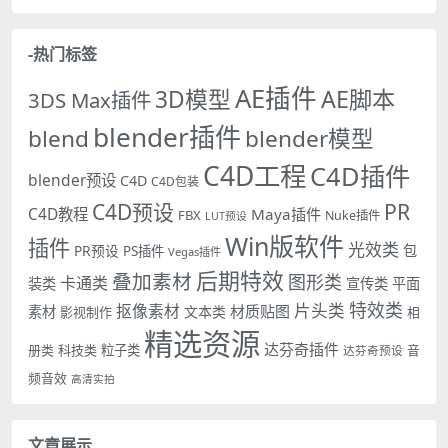
-热门标签
AE插件
AE脚本
3D模型
3DS Max插件
blender插件
blend
blender模型
C4D工程
C4D插件
blender预设
C4D
C4D包装
PR
C4D预设
C4D教程
Maya插件
FBX
Nuke插件
LUT预设
Win版软件
插件
光效类
PR预设
包
PS插件
Vegas插件
后期特效
叠加素材
图形类
卡通类
装类
宣传类
平面
特效类
片头类
抠像素材
材质贴图
素材
文本类
影视制作
相
精选资源
达芬奇插件
册类
科技类
粒子类
音
达芬奇预设
频音效
高清实拍
文章展示