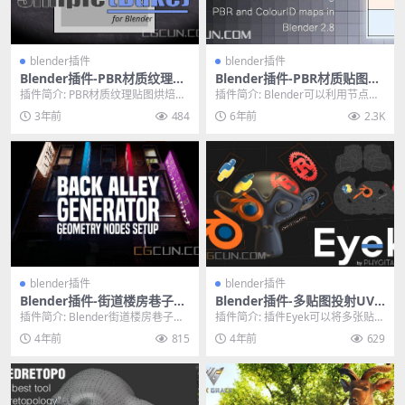
blender插件
blender插件
Blender插件-PBR材质纹理贴
Blender插件-PBR材质贴图烘
图烘焙插件 SimpleBake 6.4.
焙插件 SimpleBake 5.1.2
插件简介: PBR材质纹理贴图烘焙插
插件简介: Blender可以利用节点来
2
件 SimpleBake 6.4.2是Ble...
制作复杂的PBR材质，SimpleBak...
3年前
484
6年前
2.3K
blender插件
blender插件
Blender插件-街道楼房巷子快
Blender插件-多贴图投射UV
速生成插件 Back Alley Gene
工具插件 Eyek v0.2.7
插件简介: Blender街道楼房巷子快
插件简介: 插件Eyek可以将多张贴图
rator v1.1
速生成插件 Back Alley Gen...
直接投射到模型的UV中，非常方便
4年前
815
4年前
629
操作。用于...