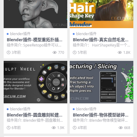
blender插件
blender插件
Blender插件-模型重拓扑插件
Blender插件-真实自然毛发生
SpeedRetopo v0.1.9
成工具 Hairshapekey V5.2
插件简介: SpeeRetopo插件可以帮
插件简介： HairShapeKey是一个B
助您在Blender中轻松快速地进行
lender插件，支持添加头发的形
3年前
770
5年前
1.8K
拓...
状...
blender插件
blender插件
Blender插件-圆盘雕刻轮建模
Blender插件-物体模型破碎汇
增强插件Blender Market–Sc
聚组合动画特效插件ANIMAX
插件简介: Blender插件-圆盘雕刻轮
插件简介: Blender物体模型破碎汇
ulpt Wheel v0.5
V2.0.1
建模增强插件Blender Marke...
聚组合动画特效插件ANIMAX V2.
6年前
1.9K
4年前
668
0...