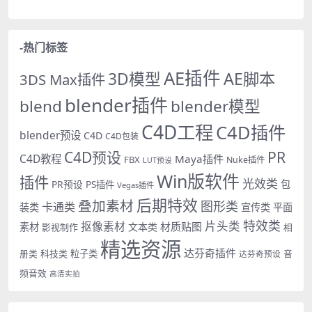
-热门标签
AE插件
AE脚本
3D模型
3DS Max插件
blender插件
blend
blender模型
C4D工程
C4D插件
blender预设
C4D
C4D包装
PR
C4D预设
C4D教程
Maya插件
FBX
Nuke插件
LUT预设
Win版软件
插件
光效类
PR预设
包
PS插件
Vegas插件
后期特效
叠加素材
图形类
卡通类
装类
宣传类
平面
特效类
片头类
抠像素材
材质贴图
素材
文本类
影视制作
相
精选资源
达芬奇插件
册类
科技类
粒子类
音
达芬奇预设
频音效
高清实拍