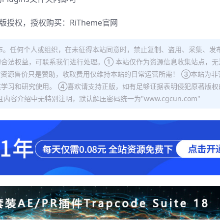
正版授权，授权购买：
RiTheme官网
布。任何个人或组织，在未征得本站同意时，禁止复制、盗用、采集、发
合法权益，可联系我们进行处理。① 本站仅作为资源信息收集站点，无
站资源售价只是赞助，收取费用仅维持本站的日常运营所需！ ③本站为非
学习和研究使用。 ④喜欢请支持正版，如有足够证据表明侵犯原著版权
容介绍中无特别注明，默认解压密码统一为"www.cgcun.com"