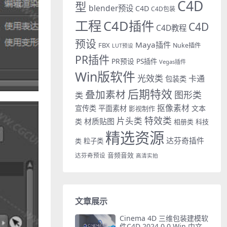
C4D
型
blender预设
C4D
C4D包装
工程
C4D插件
C4D
C4D教程
预设
Maya插件
FBX
Nuke插件
LUT预设
PR插件
PR预设
PS插件
Vegas插件
Win版软件
光效类
卡通
包装类
后期特效
叠加素材
图形类
类
抠像素材
宣传类
平面素材
文本
影视制作
特效类
片头类
材质贴图
类
相册类
科技
精选资源
达芬奇插件
类
粒子类
音频音效
达芬奇预设
高清实拍
文章展示
Cinema 4D 三维包装建模软
件C4D 2024.0.0 Win 中文