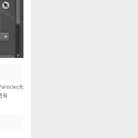
ticles允
还有