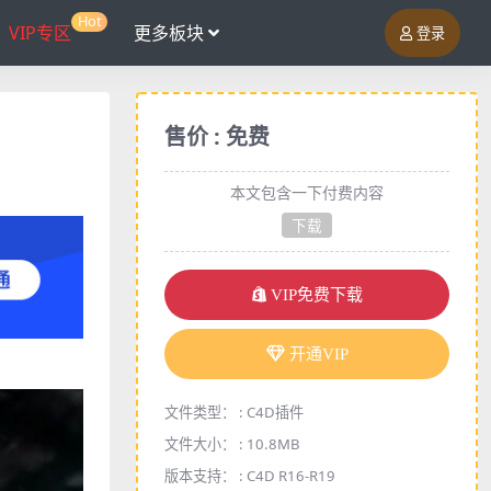
Hot
VIP专区
更多板块
登录
售价 : 免费
本文包含一下付费内容
下载
VIP免费下载
开通VIP
文件类型： :
C4D插件
文件大小： :
10.8MB
版本支持： :
C4D R16-R19