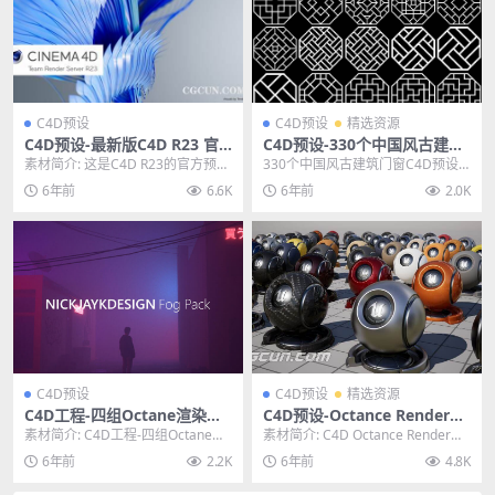
C4D预设
C4D预设
精选资源
C4D预设-最新版C4D R23 官
C4D预设-330个中国风古建筑
方预设库 C4D R23 预设包
门窗C4D预设模型
素材简介: 这是C4D R23的官方预设
330个中国风古建筑门窗C4D预设
库 文件大小：11G 因为有些人不需
模型，这是330个中国风窗户模型
6年前
6.6K
6年前
2.0K
要官...
预设中国风格窗...
C4D预设
C4D预设
精选资源
C4D工程-四组Octane渲染器
C4D预设-Octance Render材
雾天场景工程文件预设 Fog P
质球纹理贴图OC渲染器预设包
素材简介: C4D工程-四组Octane渲
素材简介: C4D Octance Render材
reset Pack
工程文件合集
染器雾天场景工程文件预设 Fog P
质包含多个OC材质预设约上千个...
6年前
2.2K
6年前
4.8K
r...