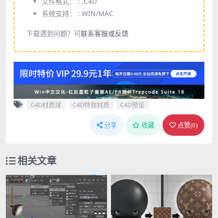
文件格式： :
.C4D
系统支持： :
WIN/MAC
下载遇到问题？可
联系客服或反馈
C4D材质球
C4D特效材质
C4D预设
分享
收藏
点赞(
0
)
相关文章