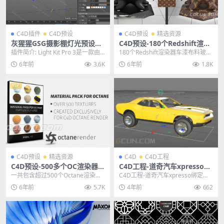
C4D插件
C4D预设
C4D预设
精选资源
灰猩猩GSG摄影棚灯光预设辅
C4D预设-180个Redshift渲染
助插件 Light Kit Pro 3 Win
器车漆布料玻璃塑料金属液体
插件简介: Light Kit Pro 3是一款由G
180个Redshift渲染器车漆布料玻璃
中文汉化版
石头木纹材质预设
reyscalegorill...
塑料金属液体石头木纹材质预设，
6年前
3.6K
6年前
1.8K
一共包含...
VIP
C4D预设
精选资源
C4D
C4D工程
C4D预设-500多个OC渲染器纹
C4D工程-道奇汽车xpresso绑
理贴图材质预设包
定模型工程预设 Xpresso car
一共包含超过500个Octane渲染器
C4D工程-道奇汽车xpresso绑定模
rig
用的C4D材质预设，有木材、石
型工程预设 Xpresso car ri...
6年前
5.7K
4年前
662
头、塑料、橡...