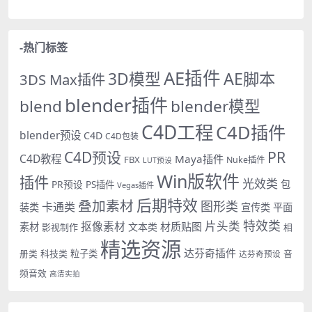
-热门标签
AE插件
AE脚本
3D模型
3DS Max插件
blender插件
blend
blender模型
C4D工程
C4D插件
blender预设
C4D
C4D包装
PR
C4D预设
C4D教程
Maya插件
FBX
Nuke插件
LUT预设
Win版软件
插件
光效类
PR预设
包
PS插件
Vegas插件
后期特效
叠加素材
图形类
卡通类
装类
宣传类
平面
特效类
片头类
抠像素材
材质贴图
素材
文本类
影视制作
相
精选资源
达芬奇插件
册类
科技类
粒子类
音
达芬奇预设
频音效
高清实拍