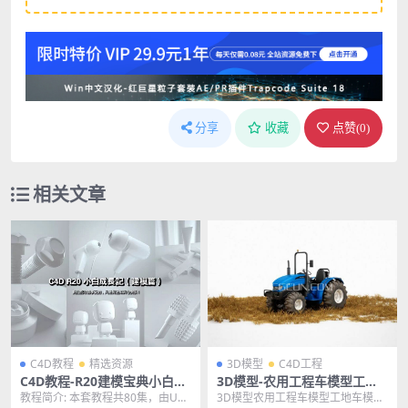
分享
收藏
点赞(
0
)
相关文章
C4D教程
精选资源
3D模型
C4D工程
C4D教程-R20建模宝典小白快
3D模型-农用工程车模型工地
速入门中文手册教程80集
车模型C4D工程FBX模型
教程简介: 本套教程共80集，由UTV
3D模型农用工程车模型工地车模型