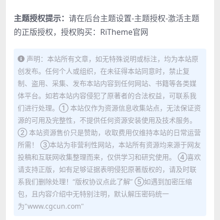
主题授权提示：
请在后台主题设置-主题授权-激活主题
的正版授权，授权购买：
RiTheme官网
声明：本站所有文章，如无特殊说明或标注，均为本站原
创发布。任何个人或组织，在未征得本站同意时，禁止复
制、盗用、采集、发布本站内容到任何网站、书籍等各类媒
体平台。如若本站内容侵犯了原著者的合法权益，可联系我
们进行处理。① 本站仅作为资源信息收集站点，无法保证资
源的可用及完整性，不提供任何资源安装使用及技术服务。
② 本站资源售价只是赞助，收取费用仅维持本站的日常运营
所需！ ③本站为非营利性网站，本站所有资源均来源于网友
投稿和互联网收集整理而来，仅供学习和研究使用。 ④喜欢
请支持正版，如有足够证据表明侵犯原著版权的，请及时联
系我们删除处理！“版权协议点此了解” ⑤如遇到加密压缩
包，且内容介绍中无特别注明，默认解压密码统一
为"www.cgcun.com"