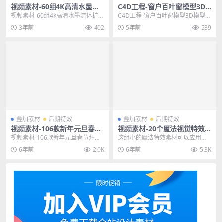
视频素材-60组4K高清水墨流
C4D工程-窗户百叶窗模型3D
体扩散溶解视频素材
模型 格式支持C4D FBX
视频素材-60组4K高清水墨流体扩散
C4D工程-窗户百叶窗模型3D模型
溶解视频素材 标签：抽象，丰富多
格式支持C4D FBX 其他推荐: C4D
3年前
402
5年前
539
彩，流体，飞...
工...
叠加素材
后期特效
叠加素材
后期特效
视频素材-106款新年元旦春节
视频素材-20个魔法视觉特效
拜年祝福遮罩透明边框动态M
粒子法术命中光效元素合成素
视频素材-106款新年元旦春节拜年
这组小的魔法特效素材可以应用在
OV视频
材
祝福遮罩透明边框动态MOV视频 其
短视频领域，影视魔法类型的影片
6年前
2.0K
6年前
5.3K
他推荐: 视...
也可以尝试使用 其他...