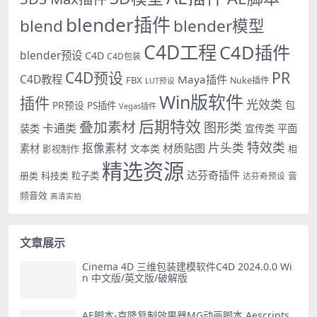
blender插件
blend
blender模型
C4D工程
C4D插件
blender预设
C4D
C4D包装
PR
C4D预设
C4D教程
Maya插件
FBX
Nuke插件
LUT预设
Win版软件
插件
光效类
PR预设
包
PS插件
Vegas插件
后期特效
叠加素材
图形类
卡通类
装类
宣传类
平面
特效类
片头类
抠像素材
材质贴图
素材
文本类
影视制作
相
精选资源
达芬奇插件
册类
科技类
粒子类
音
达芬奇预设
频音效
高清实拍
文章展示
Cinema 4D 三维包装建模软件C4D 2024.0.0 Wi
n 中文版/英文版/破解版
AE脚本-克隆复制效果器MG动画脚本 Aescripts