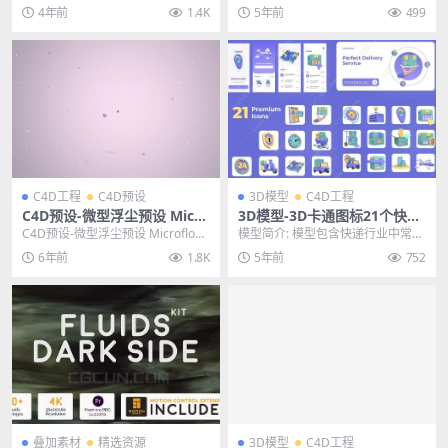
章老师为零基础的学员量身打造，
C4D工程FBX模型 其他推荐： 3D模
4年前
1.4K
5年前
499
结合C4D英...
型-收割...
C4D工程
C4D预设
3D模型
C4D工程
C4D预设-微型浮尘预设 Micro
3D模型-3D卡通图标21个快递
floaties Rig for Cinema 4D
运输行业精品模型C4D工程
C4D预设-微型浮尘预设 Microfloati
模型简介: 模型包含快递行业中常用
es Rig for Cinem...
的一些卡通标志，模型渲染器为Re
6年前
1.8K
5年前
752
dshift,...
叠加素材
精选资源
3D模型
C4D工程