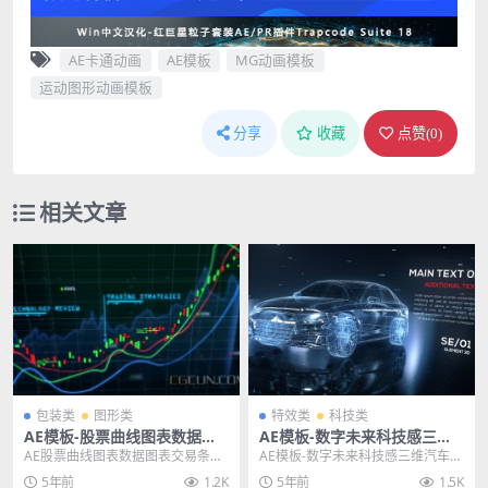
AE卡通动画
AE模板
MG动画模板
运动图形动画模板
分享
收藏
点赞(
0
)
相关文章
包装类
图形类
特效类
科技类
AE模板-股票曲线图表数据图
AE模板-数字未来科技感三维
表交易条动画模板
汽车网格部件展示宣传片动画
AE股票曲线图表数据图表交易条动
AE模板-数字未来科技感三维汽车网
片头
画模板 其他推荐: AE模板-大气企业
格部件展示宣传片动画片头 标签：
5年前
1.2K
5年前
1.5K