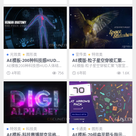
组织科技感...
3d 模型、企...
光效类
图形类
宣传类
特效类
AE模板-200种科技感HUD人
AE模版-粒子星空穿梭汇聚飞
体结构UI界面元素动画模板
散宣传介绍开场展示模板
AE模板200种科技感HUD人体结构
AE模版-粒子星空穿梭汇聚飞散宣传
UI界面元素动画模板 其他推荐: AE
开场展示模板 Space Slideshow ...
4年前
756
6年前
1.6K
模板-...
特效类
科技类
卡通类
图形类
AE模板-科技赛博朋克风格数
AE模板-70组扁平箭头指示标