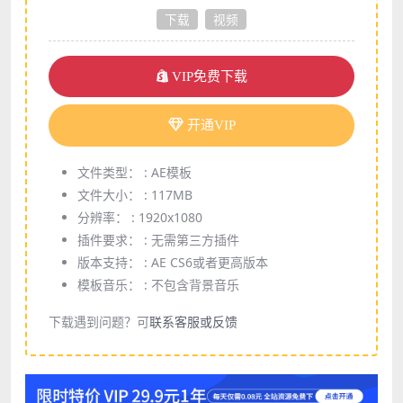
下载
视频
VIP免费下载
开通VIP
文件类型： :
AE模板
文件大小： :
117MB
分辨率： :
1920x1080
插件要求： :
无需第三方插件
版本支持： :
AE CS6或者更高版本
模板音乐： :
不包含背景音乐
下载遇到问题？可
联系客服或反馈