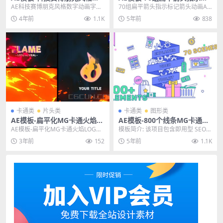
字动画字母工具包模板
记箭头动画模板
AE科技赛博朋克风格数字动画字母
70组扁平箭头指示标记箭头动画AE
工具包模板 其他推荐: AE模板-200
模板 标签：3d 动画箭头、动画箭
4年前
1.1K
5年前
838
种数字未...
头、箭头、箭...
卡通类
片头类
卡通类
图形类
AE模板-扁平化MG卡通火焰L
AE模板-800个线条MG卡通人
OGO片头动画模板
物场景介绍动画模板
AE模板-扁平化MG卡通火焰LOGO
模板简介: 该项目包含即用型 SEO
片头动画模板 其他推荐: AE模板-数
演示和 SMM 演示。展示人们如何
3年前
152
5年前
1.1K
字信息...
在互联网...