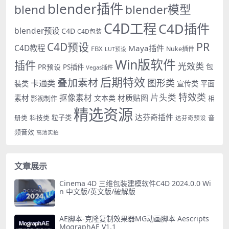
blender插件
blend
blender模型
C4D工程
C4D插件
blender预设
C4D
C4D包装
PR
C4D预设
C4D教程
Maya插件
FBX
Nuke插件
LUT预设
Win版软件
插件
光效类
PR预设
包
PS插件
Vegas插件
后期特效
叠加素材
图形类
卡通类
装类
宣传类
平面
特效类
片头类
抠像素材
材质贴图
素材
文本类
影视制作
相
精选资源
达芬奇插件
册类
科技类
粒子类
音
达芬奇预设
频音效
高清实拍
文章展示
Cinema 4D 三维包装建模软件C4D 2024.0.0 Wi
n 中文版/英文版/破解版
AE脚本-克隆复制效果器MG动画脚本 Aescripts
MographAE V1.1