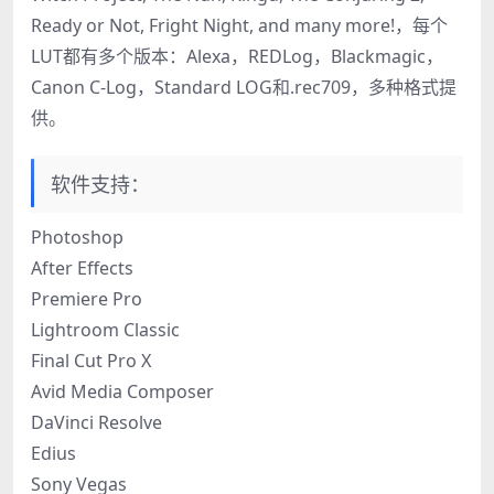
Ready or Not, Fright Night, and many more!，每个
LUT都有多个版本：Alexa，REDLog，Blackmagic，
Canon C-Log，Standard LOG和.rec709，多种格式提
供。
软件支持：
Photoshop
After Effects
Premiere Pro
Lightroom Classic
Final Cut Pro X
Avid Media Composer
DaVinci Resolve
Edius
Sony Vegas