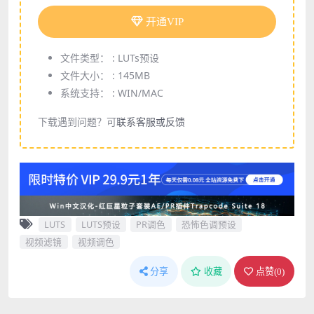
开通VIP
文件类型： :
LUTs预设
文件大小： :
145MB
系统支持： :
WIN/MAC
下载遇到问题？可
联系客服或反馈
LUTS
LUTS预设
PR调色
恐怖色调预设
视频滤镜
视频调色
分享
收藏
点赞(
0
)