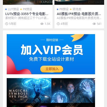
LUT预设
PR预设
PR预设
转场类
LUTs预设-3355个专业电影级
AE模板/PR预设-电影胶片质感
多类型LUTS调色预设 Explosi
光效叠加视频过渡转场 Film T
素材简介: 拥有超过三千个LUT调色
AE模板/PR预设电影胶片质感光效
on LUTs Collection 1+2
ransitions
预设，模仿了专业摄影师和电影制
叠加视频过渡转场 Film Transitio...
5年前
1.5K
4年前
541
片人制作的最具...