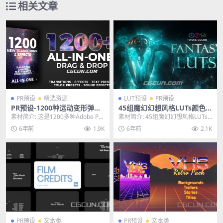
相关文章
PR预设
精选资源
LUT预设
PR预设
PR预设-1200种运动变形弹跳
45组魔幻幻想风格LUTs颜色
闪烁故障失真光效抖动缩放转
滤镜调色预设 Fantasy LUTs
素材简介: 这是1200多种Adobe Pre
素材简介: 45组魔幻幻想风格LUTs
场视觉特效包
PACK
miere Pro转换和效果的软件...
颜色滤镜调色预设 Fantasy LUTs...
6年前
1.9K
6年前
2.1K
PR预设
文本类
PR预设
文本类