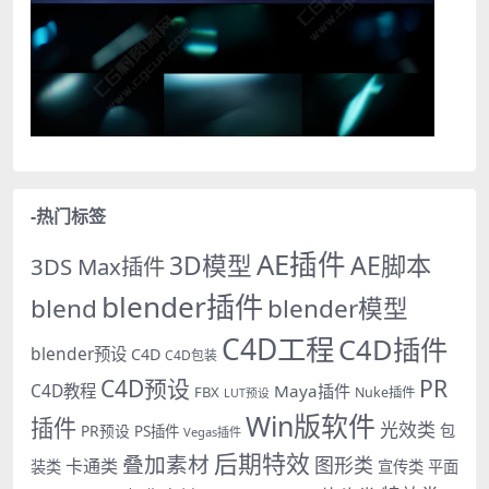
-热门标签
AE插件
AE脚本
3D模型
3DS Max插件
blender插件
blend
blender模型
C4D工程
C4D插件
blender预设
C4D
C4D包装
PR
C4D预设
C4D教程
Maya插件
FBX
Nuke插件
LUT预设
Win版软件
插件
光效类
PR预设
包
PS插件
Vegas插件
后期特效
叠加素材
图形类
卡通类
装类
宣传类
平面