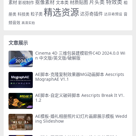
特效类
片头类
抠像素材
材质贴图
素材
文本类
影视制作
相
精选资源
达芬奇插件
册类
科技类
粒子类
音
达芬奇预设
频音效
高清实拍
文章展示
Cinema 4D 三维包装建模软件C4D 2024.0.0 Wi
n 中文版/英文版/破解版
AE脚本-克隆复制效果器MG动画脚本 Aescripts
MographAE V1.1
AE脚本-自定义破碎脚本 Aescripts Break It V1.
1.2
AE模板-婚礼相册照片幻灯片画廊展示模板 Wedd
ing Slideshow