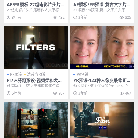
AE/PR模板-27组电影片头片
AE模板/PR预设-复古文字片头
尾制作人文字标题动画模板
字幕背景标题动画模板
27组电影片头片尾制作人文字标题
AE模板/PR预设-复古文字片头字幕
动画AE/PR模板 其他推荐: AE模板-
背景标题动画模板 其他推荐: AE模
3年前
432
3年前
325
扁平化...
板-节目...
PR预设
达芬奇预设
PR预设
Pr/达芬奇预设-视频柔和发光
PR预设-123种人像皮肤修正调
朦胧梦境回忆效果预设
整工具预设 Skin Tones Tool
预设简介： 数字重建的软化过滤器
预设简介: 这个优秀的Premiere Pro
的集合。现在，你可以通过模拟一
预设/模板包含123种效果，可通
5年前
987
3年前
467
些当今最流行的柔化...
过...