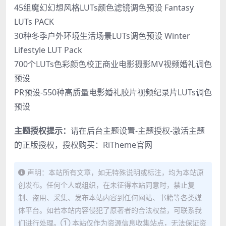
45组魔幻幻想风格LUTs颜色滤镜调色预设 Fantasy
LUTs PACK
30种冬季户外环境生活场景LUTs调色预设 Winter
Lifestyle LUT Pack
700个LUTs色彩颜色校正商业电影摄影MV视频婚礼调色
预设
PR预设-550种高质量电影婚礼胶片视频纪录片LUTs调色
预设
主题授权提示：
请在后台主题设置-主题授权-激活主题
的正版授权，授权购买：
RiTheme官网
声明：本站所有文章，如无特殊说明或标注，均为本站原
创发布。任何个人或组织，在未征得本站同意时，禁止复
制、盗用、采集、发布本站内容到任何网站、书籍等各类媒
体平台。如若本站内容侵犯了原著者的合法权益，可联系我
们进行处理。① 本站仅作为资源信息收集站点，无法保证资