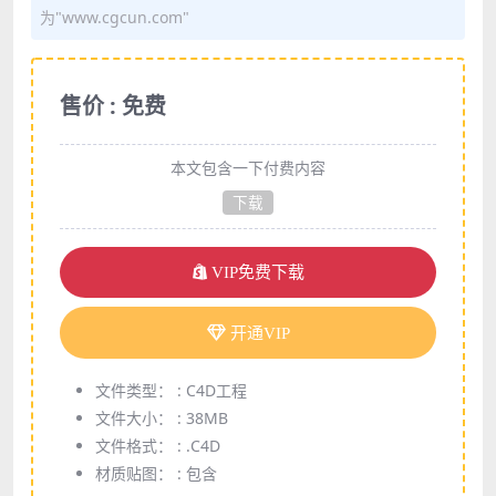
为"www.cgcun.com"
售价 : 免费
本文包含一下付费内容
下载
VIP免费下载
开通VIP
文件类型： :
C4D工程
文件大小： :
38MB
文件格式： :
.C4D
材质贴图： :
包含