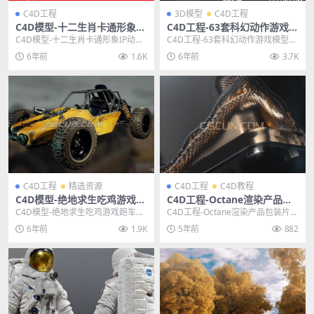
C4D工程
3D模型
C4D工程
C4D模型-十二生肖卡通形象IP
C4D工程-63套科幻动作游戏模
动画模型贺岁篇
型《变形金刚：赛博坦之战》
C4D模型-十二生肖卡通形象IP动画
C4D工程-63套科幻动作游戏模型
大黄蜂擎天柱模型部分含绑定
模型贺岁篇 其他推荐: 3D模型-斯巴
《变形金刚：赛博坦之战》大黄蜂
6年前
1.6K
6年前
3.7K
动画
达勇士...
擎天柱威震天模型...
C4D工程
精选资源
C4D工程
C4D教程
C4D模型-绝地求生吃鸡游戏跑
C4D工程-Octane渲染产品包
车C4D工程模型含绑定
装片头动画工程文件含教程
C4D模型-绝地求生吃鸡游戏跑车C4
C4D工程-Octane渲染产品包装片头
D工程模型含绑定 主题授权提示：
动画工程文件含教程 其他推荐: c4d
6年前
1.9K
5年前
882
请在后台主题...
工...