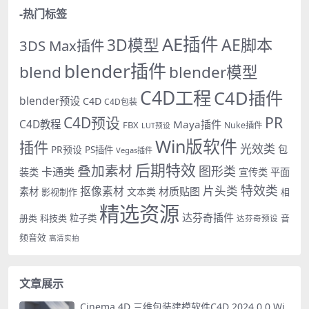
-热门标签
AE插件
AE脚本
3D模型
3DS Max插件
blender插件
blend
blender模型
C4D工程
C4D插件
blender预设
C4D
C4D包装
PR
C4D预设
C4D教程
Maya插件
FBX
Nuke插件
LUT预设
Win版软件
插件
光效类
PR预设
包
PS插件
Vegas插件
后期特效
叠加素材
图形类
卡通类
装类
宣传类
平面
特效类
片头类
抠像素材
材质贴图
素材
文本类
影视制作
相
精选资源
达芬奇插件
册类
科技类
粒子类
音
达芬奇预设
频音效
高清实拍
文章展示
Cinema 4D 三维包装建模软件C4D 2024.0.0 Wi