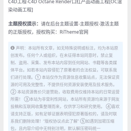
C4D工程-C4D Octane Render口红产品动画工程[OC渲
染动画工程]
主题授权提示：
请在后台主题设置-主题授权-激活主题
的正版授权，授权购买：
RiTheme官网
声明：本站所有文章，如无特殊说明或标注，均为本站原
创发布。任何个人或组织，在未征得本站同意时，禁止复
制、盗用、采集、发布本站内容到任何网站、书籍等各类媒
体平台。如若本站内容侵犯了原著者的合法权益，可联系我
们进行处理。① 本站仅作为资源信息收集站点，无法保证资
源的可用及完整性，不提供任何资源安装使用及技术服务。
② 本站资源售价只是赞助，收取费用仅维持本站的日常运营
所需！ ③本站为非营利性网站，本站所有资源均来源于网友
投稿和互联网收集整理而来，仅供学习和研究使用。 ④喜欢
请支持正版，如有足够证据表明侵犯原著版权的，请及时联
系我们删除处理！“版权协议点此了解” ⑤如遇到加密压缩
包，且内容介绍中无特别注明，默认解压密码统一