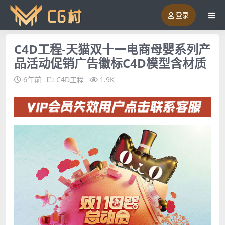
登录
C4D工程-天猫双十一电商母婴系列产
品活动促销广告徽标C4D模型含材质
6年前
C4D工程
1.9K