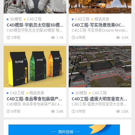
3D模型
C4D工程
C4D工程
精选资源
C4D模型-宇航员太空服3D模
C4D工程-写实场景效果OC渲
型 格式支持C4D FBX OBJ
染器工程文件
C4D模型宇航员太空服3D模型 格式
C4D工程-写实场景Octane Render
支持C4D FBX OBJ 其他推荐: C4...
(OC渲染器)工程文件 主题授权提...
5年前
1.1K
6年前
3.5K
C4D工程
精选资源
3D模型
C4D工程
C4D工程-食品零食包装袋产品
C4D工程-盛唐大明宫皇宫大全
C4D模型 含材质贴图
景场景简模模型C4D MAX 含
C4D模型-食品零食包装袋产品C4D
C4D工程-盛唐大明宫皇宫大全景场
材质贴图
模型 含材质贴图 主题授权提示：请
景简模模型C4D MAX 含材质贴图
6年前
3.4K
6年前
2.6K
在后台主题...
其他推荐...