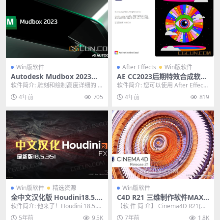
Win版软件
After Effects
Win版软件
Autodesk Mudbox 2023数
AE CC2023后期特效合成软件
字雕刻绘画软件 Win中文/英
After Effects 2023软件下载
软件简介: 雕刻和绘制高度详细的 3
软件简介: 您可以使用 After Effects
文/多语言破解版
D 几何图形和纹理。 Mudbox® 3D
创作一切内容,创建电影级影片...
4年前
705
4年前
819
...
Win版软件
精选资源
Win版软件
全中文汉化版 Houdini18.5.3
C4D R21 三维制作软件MAXO
51简体中文汉化版 最新三维特
N Cinema 4D WIN中文英文
软件简介: 他来了！Houdini 18.5.3
【软 件 简 介】 Cinema4D R21(简
效制作软件Houdini中文版
破解版
51简体中文版，全网首个最新最
称C4D R21)是德国Maxo...
5年前
9.5K
7年前
1.8K