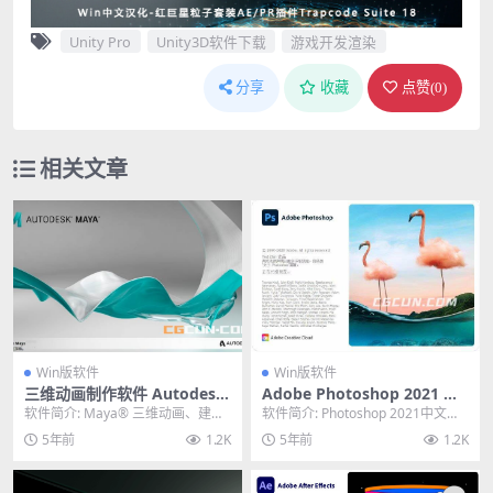
Unity Pro
Unity3D软件下载
游戏开发渲染
分享
收藏
点赞(
0
)
相关文章
Win版软件
Win版软件
三维动画制作软件 Autodesk
Adobe Photoshop 2021 专
Maya 2022 Win 中文/英文多
业图像处理软件PS 2021 Win
软件简介: Maya® 三维动画、建
软件简介: Photoshop 2021中文直
语言 破解版
中英文破解版
模、仿真和渲染软件提供了一个功
装版是由Adobe公司开发和发行
5年前
1.2K
5年前
1.2K
能强大的集成工...
的...