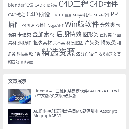
C4D工程
C4D插件
blender预设
C4D
C4D包装
PR
C4D预设
C4D教程
Maya插件
FBX
Nuke插件
LUT预设
Win版软件
插件
光效类
PR预设
包
PS插件
Vegas插件
后期特效
叠加素材
图形类
卡通类
装类
宣传类
平面
特效类
片头类
抠像素材
材质贴图
素材
文本类
影视制作
相
精选资源
达芬奇插件
册类
科技类
粒子类
音
达芬奇预设
频音效
高清实拍
文章展示
Cinema 4D 三维包装建模软件C4D 2024.0.0 Wi
n 中文版/英文版/破解版
AE脚本-克隆复制效果器MG动画脚本 Aescripts
MographAE V1.1