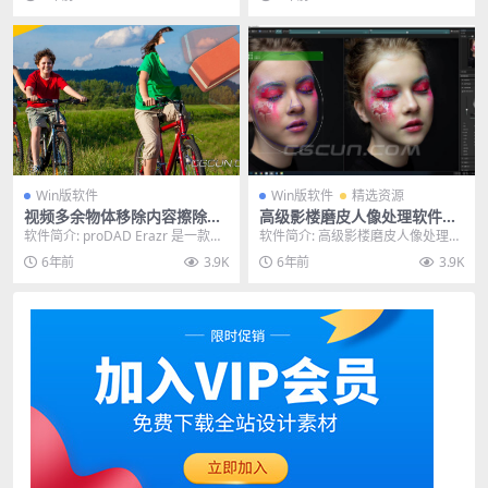
全...
Win版软件
Win版软件
精选资源
视频多余物体移除内容擦除软
高级影楼磨皮人像处理软件Po
件 ProDAD Erazr 1.5.76.2 W
rtraitPro Standard v15.7.3
软件简介: proDAD Erazr 是一款理
软件简介: 高级影楼磨皮人像处理软
in破解版
完整汉化独立版
想的视频编辑工具，通过应用智能
件PortraitPro Standard v...
6年前
3.9K
6年前
3.9K
自动...