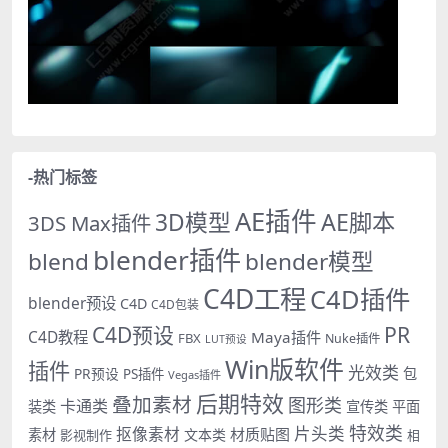
-热门标签
AE插件
AE脚本
3D模型
3DS Max插件
blender插件
blend
blender模型
C4D工程
C4D插件
blender预设
C4D
C4D包装
PR
C4D预设
C4D教程
Maya插件
FBX
Nuke插件
LUT预设
Win版软件
插件
光效类
PR预设
包
PS插件
Vegas插件
后期特效
叠加素材
图形类
卡通类
装类
宣传类
平面
特效类
片头类
抠像素材
材质贴图
素材
文本类
影视制作
相