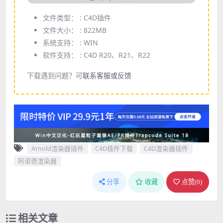
文件类型： :
C4D插件
文件大小： :
822MB
系统支持： :
WIN
软件支持： :
C4D R20、R21、R22
下载遇到问题？可
联系客服或反馈
Arnold渲染器插件
C4D插件下载
C4D渲染器插件
阿诺德渲染器
分享
收藏
点赞(
0
)
相关文章