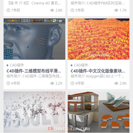
拟插件 Jawset TurbulenceF
U-Render 2021.1.3 Win破解
【插 件 介 绍】 Cinema 4D 著名流
插件简介: C4D插件PBR实时渲染器
D C4D v1.0 Build 1437
版
体模拟插件TurbulenceFD...
插件U-Render是一款由Uppercu...
7年前
2.8K
5年前
1.7K
C4D插件
C4D插件
C4D插件-三维模型布线平滑缓
C4D插件-中文汉化版像素块插
和插件 Nitro4D NitroRelax
件Tools4D Voxygen
插件简介: C4D插件-三维模型布线
插件简介 Voxygen是C4D上一个可
v1.05 Win/Mac
平滑缓和插件 Nitro4D NitroRe...
以制作像素化效果的插件，可以把
6年前
2.2K
6年前
2.9K
任何模型快...