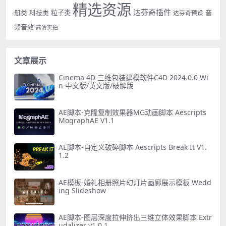
精选资源
达芬奇插件
册类
科技类
粒子类
音
达芬奇预设
频音效
高清实拍
文章展示
Cinema 4D 三维包装建模软件C4D 2024.0.0 Wi
n 中文版/英文版/破解版
AE脚本-克隆复制效果器MG动画脚本 Aescripts
MographAE V1.1
AE脚本-自定义破碎脚本 Aescripts Break It V1.
1.2
AE模板-婚礼相册照片幻灯片画廊展示模板 Wedd
ing Slideshow
AE脚本-图层深度拉伸挤出三维立体效果脚本 Extr
udalizer v1.0.1