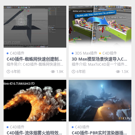
C4D插件
3DS Max插件
C4D插件
C4D插件-蜘蛛网快速创建制作
3D Max模型场景快速导入C4
插件 SpiderWeb V1.22 含使
D插件 MAXtoC4D v4.5 Win
插件简介: C4D插件-蜘蛛网快速创
插件介绍: MaxToC4D是一个插件，
用教程
破解版
建制作插件 SpiderWeb V1.22 ...
只需单击两次即可将3DsMax当前
6年前
1.9K
6年前
1.5K
场景传...
C4D插件
C4D插件
C4D插件-流体烟雾火焰特效模
C4D插件-PBR实时渲染器插件