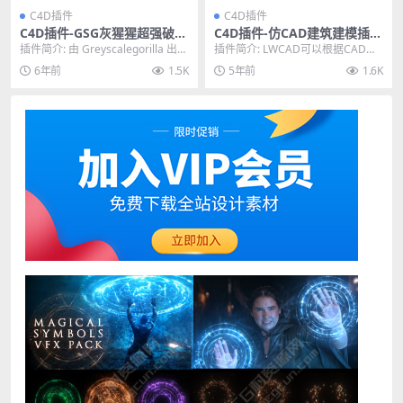
C4D插件
C4D插件
C4D插件-GSG灰猩猩超强破碎
C4D插件-仿CAD建筑建模插件
变形动画插件 GreyscaleGoril
WTools3D LWCAD v2020.00
插件简介: 由 Greyscalegorilla 出品
插件简介: LWCAD可以根据CAD工
la Transform v1.231S+Supe
Win破解版
的 Transform 是...
具的方式在C4D中完成建模，特别
6年前
1.5K
5年前
1.6K
rText
是建筑方便...