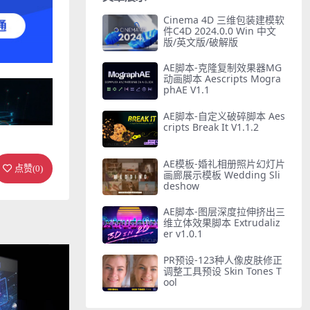
Cinema 4D 三维包装建模软
件C4D 2024.0.0 Win 中文
版/英文版/破解版
AE脚本-克隆复制效果器MG
动画脚本 Aescripts Mogra
phAE V1.1
AE脚本-自定义破碎脚本 Aes
cripts Break It V1.1.2
AE模板-婚礼相册照片幻灯片
点赞(
0
)
画廊展示模板 Wedding Sli
deshow
AE脚本-图层深度拉伸挤出三
维立体效果脚本 Extrudaliz
er v1.0.1
PR预设-123种人像皮肤修正
调整工具预设 Skin Tones T
ool