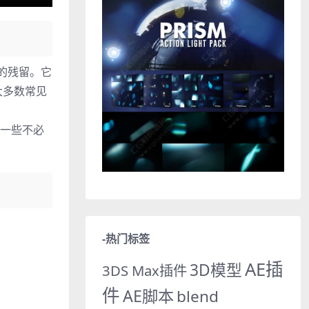
干净的残留。它
大多数常见
现一些不必
-热门标签
AE插
3D模型
3DS Max插件
件
AE脚本
blend