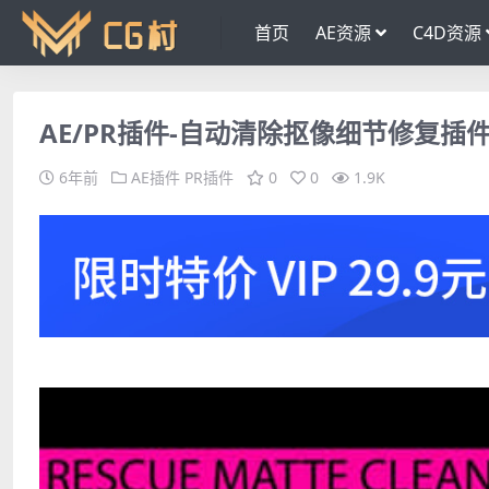
首页
AE资源
C4D资源
AE/PR插件-自动清除抠像细节修复插件 Resc
6年前
AE插件
PR插件
0
0
1.9K