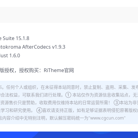
ite 15.1.8
a AfterCodecs v1.9.3
t 1.6.0
正版授权，授权购买：
RiTheme官网
布。任何个人或组织，在未征得本站同意时，禁止复制、盗用、采集、发
合法权益，可联系我们进行处理。① 本站仅作为资源信息收集站点，无
站资源售价只是赞助，收取费用仅维持本站的日常运营所需！ ③本站为非
学习和研究使用。 ④喜欢请支持正版，如有足够证据表明侵犯原著版权
容介绍中无特别注明，默认解压密码统一为"www.cgcun.com"