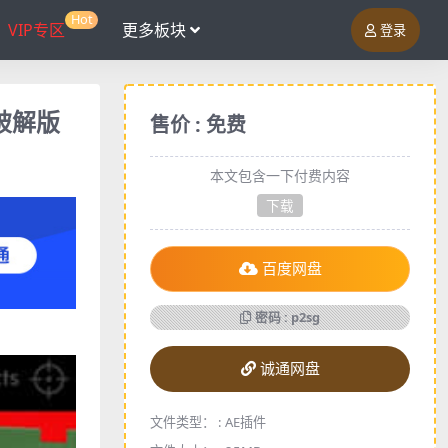
Hot
VIP专区
更多板块
登录
c破解版
售价 : 免费
本文包含一下付费内容
下载
百度网盘
密码 : p2sg
诚通网盘
文件类型： :
AE插件