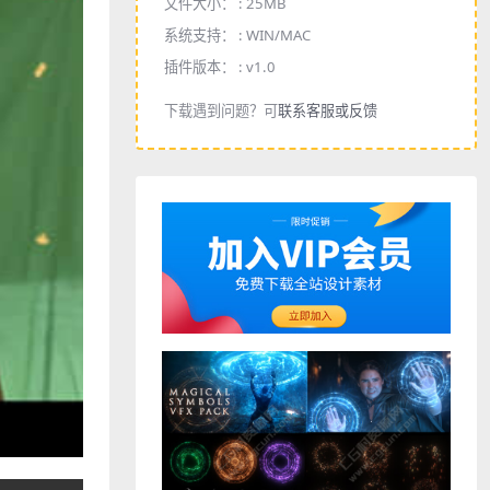
文件大小： :
25MB
系统支持： :
WIN/MAC
插件版本： :
v1.0
下载遇到问题？可
联系客服或反馈