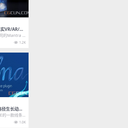
实VR/AR/全
tle Mantr
司的Mantra V
，所有模块都
1.2K
路径生长动画
lna v1.3 Wi
是AE的一款线条
作箭头动画、大
1.0K