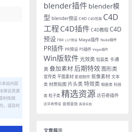
blender插件
blender模
C4D
型
blender预设
C4D
C4D包装
工程
C4D插件
C4D
C4D教程
预设
Maya插件
FBX
Nuke插件
LUT预设
PR插件
PR预设
PS插件
Vegas插件
Win版软件
光效类
卡通
包装类
后期特效
叠加素材
图形类
类
抠像素材
宣传类
平面素材
文本
影视制作
特效类
布本站内容
片头类
材质贴图
类
相册类
科技
法保证资源
精选资源
达芬奇插件
类
粒子类
营利性网
音频音效
达芬奇预设
高清实拍
的，请及时
文章展示