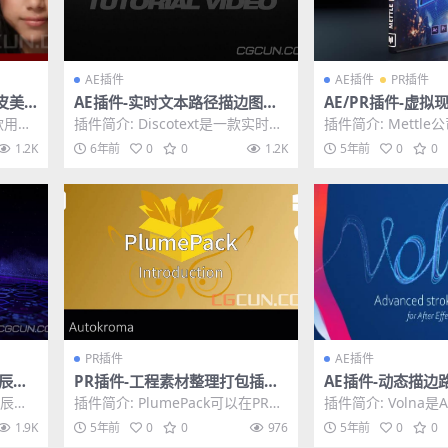
AE插件
AE插件
PR插件
皮美
AE插件-实时文本路径描边图层
AE/PR插件-虚拟现
x 5.
修剪动画插件 Discotext v1.0
景视觉特效插件 Met
一款用于
插件简介: Discotext是一款实时文
插件简介: Mettle公
WIN破解版
a v2.22 Win/Mac
，它的
本图层的修剪路径描边AE插件，我
R拖放操作非常简单
1.2K
6年前
0
0
1.2K
5年前
0
0
们看过...
有多...
PR插件
AE插件
星辰特
PR插件-工程素材整理打包插件
AE插件-动态描边
ardu
Aescripts PlumePack V1.1.2
插件 Aescripts Vo
星辰特
插件简介: PlumePack可以在PR中
插件简介: Volna
n/Mac
s...
移除没有使用的素材、对时间线上
描边插件，可以制
1.9K
5年前
0
0
976
5年前
0
0
没用到的...
小渐变线条、...