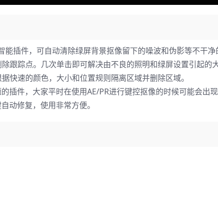
Premiere Pro的智能插件，可自动清除绿屏背景抠像留下的噪波和伪影等不
删除跟踪点。几次单击即可解决由不良的照明和绿屏设置引起的
根据快速的颜色，大小和位置规则隔离区域并删除区域。
控抠像问题的插件，大家平时在使用AE/PR进行键控抠像的时候可能会出
件来一键自动修复，使用非常方便。