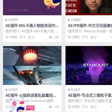
AE插件
3D模型
AE插件-MG卡通人物肢体动作绑
AE/PR插件-中文汉化版磨
定设计动画插件 HotDog v1.1.
颜润肤人像插件 Beauty Bo
插件简介: AE插件-MG卡通人物肢
插件简介: Beauty Box是
4 Win/Mac
0.9 Win
体动作绑定设计动画插件HotDog
视频后期制作和修饰的插件
4年前
0
0
1.3K
3年前
0
0
可以在AE...
主要功能...
AE插件
AE插件
AE插件-火焰热浪紊乱能量扭曲
AE插件-节点式三维粒子
变形插件 Video Copilot Heat
效插件 Superluminal St
插件简介: Heat Distortion插件可
插件简介: 节点式三维粒子
Distortion v1.0.32 Win/Mac
st 1.6.0 Win破解版
以模拟真实热浪效果，在很多特效
效插件 Superluminal Stardu
4年前
0
0
1.7K
6年前
0
0
场...