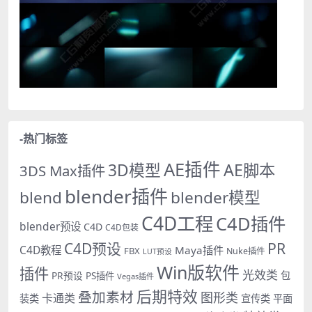
-热门标签
AE插件
AE脚本
3D模型
3DS Max插件
blender插件
blend
blender模型
C4D工程
C4D插件
blender预设
C4D
C4D包装
PR
C4D预设
C4D教程
Maya插件
FBX
Nuke插件
LUT预设
Win版软件
插件
光效类
PR预设
包
PS插件
Vegas插件
后期特效
叠加素材
图形类
卡通类
装类
宣传类
平面