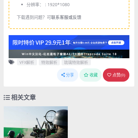
分辨率： :
1920*1080
下载遇到问题？可
联系客服或反馈
VFX解析
特效解析
琉璃特效解析
分享
收藏
点赞(
0
)
相关文章