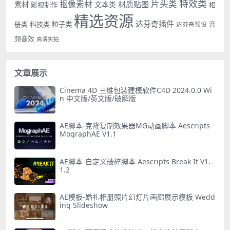
特效类
片头类
抠像素材
材质贴图
素材
文本类
影视制作
相
精选资源
达芬奇插件
册类
科技类
粒子类
音
达芬奇预设
频音效
高清实拍
文章展示
Cinema 4D 三维包装建模软件C4D 2024.0.0 Wi
n 中文版/英文版/破解版
AE脚本-克隆复制效果器MG动画脚本 Aescripts
MographAE V1.1
AE脚本-自定义破碎脚本 Aescripts Break It V1.
1.2
AE模板-婚礼相册照片幻灯片画廊展示模板 Wedd
ing Slideshow