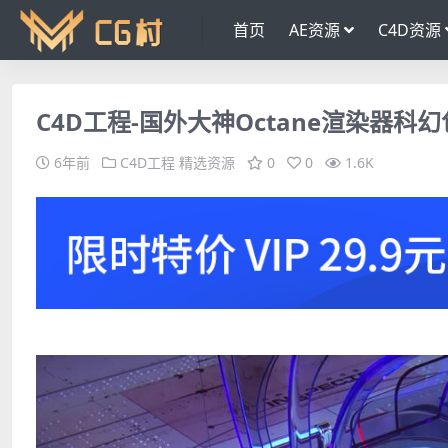
首页
AE资源
C4D资源
C4D工程-国外大神Octane渲染器科
6年前
C4D工程
精选资源
0
0
1.6K