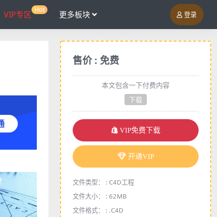
Hot
VIP专区
更多板块
登录
售价 : 免费
本文包含一下付费内容
下载
VIP免费下载
开通VIP
文件类型： :
C4D工程
文件大小： :
62MB
文件格式： :
.C4D