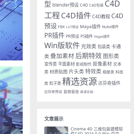
C4D
型
blender预设
C4D
C4D包装
工程
C4D插件
C4D
C4D教程
预设
Maya插件
FBX
Nuke插件
LUT预设
PR插件
PR预设
PS插件
Vegas插件
Win版软件
光效类
卡通
包装类
后期特效
叠加素材
图形类
类
抠像素材
宣传类
平面素材
文本
影视制作
特效类
片头类
材质贴图
类
相册类
科技
精选资源
达芬奇插件
类
粒子类
音频音效
达芬奇预设
高清实拍
文章展示
Cinema 4D 三维包装建模软
件C4D 2024.0.0 Win 中文