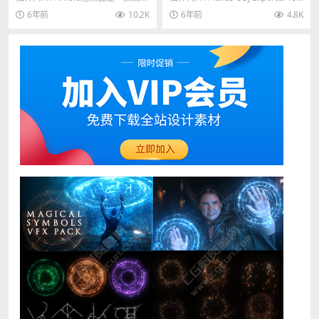
中英双语版
2 Win/Mac
的、跨平台的渲染 API。是基于物
Cinema 4D是...
6年前
10.2K
6年前
4.8K
理算法...