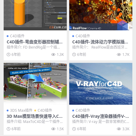
C4D插件
C4D插件
C4D插件-弯曲变形器控制辅助
C4D插件-流体动力学模拟插件
插件 FD BendRig 1.1 英文原
NextLimit RealFlow C4D 3.
插件简介: FD BendRig是一个插
插件简介： RealFlow是由西班牙Ne
版
0.0.0020 Win破解版
件，可充当折弯变形器的控制器，
xt Limit公司出品的流体动力学模...
6年前
1.3K
6年前
1.7K
以更直观的...
3DS Max插件
C4D插件
C4D插件
3D Max模型场景快速导入C4
C4D插件-Vray渲染器插件V-R
D插件 MAXtoC4D v4.5 Win
ay 3.70.05 ADV for Cinema
插件介绍: MaxToC4D是一个插件，
插件简介: V-ray 是一款非常棒的C4
破解版
4D WIN破解版
只需单击两次即可将3DsMax当前
D高级渲染插件，具有种类丰富的
6年前
1.5K
6年前
3.3K
场景传...
灯光，着...