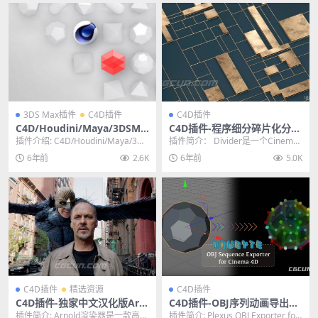
3DS Max插件
C4D插件
C4D插件
C4D/Houdini/Maya/3DSMA
C4D插件-程序细分碎片化分割
X/GPU高级加速渲染器插件 R
器插件DIVIDER Plugin 中文
插件介绍: C4D/Houdini/Maya/3DS
插件简介： Divider是一个Cinema
edshift v3.0.16 Win无水印破
汉化版
MAX/高级GPU加速渲染器...
4D插件，可按程序在Cinema ...
6年前
2.6K
6年前
5.0K
解版
C4D插件
精选资源
C4D插件
C4D插件-独家中文汉化版Arn
C4D插件-OBJ序列动画导出插
old阿诺德渲染器 3.0.2 WIN
件 OBJ Sequence Exporter
插件简介: Arnold渲染器是一款高级
插件简介: Plexus OBJ Exporter for