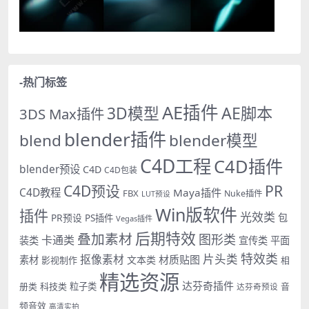
-热门标签
AE插件
AE脚本
3D模型
3DS Max插件
blender插件
blend
blender模型
C4D工程
C4D插件
blender预设
C4D
C4D包装
PR
C4D预设
C4D教程
Maya插件
FBX
Nuke插件
LUT预设
Win版软件
插件
光效类
PR预设
包
PS插件
Vegas插件
后期特效
叠加素材
图形类
卡通类
装类
宣传类
平面
特效类
片头类
抠像素材
材质贴图
素材
文本类
影视制作
相
精选资源
达芬奇插件
册类
科技类
粒子类
音
达芬奇预设
频音效
高清实拍