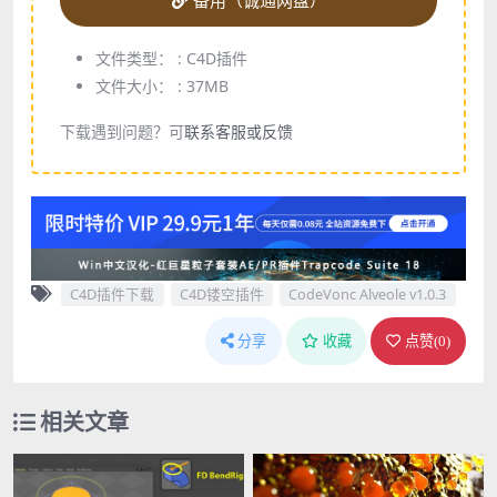
备用（诚通网盘）
文件类型： :
C4D插件
文件大小： :
37MB
下载遇到问题？可
联系客服或反馈
C4D插件下载
C4D镂空插件
CodeVonc Alveole v1.0.3
分享
收藏
点赞(
0
)
相关文章