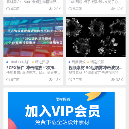
野兽吼叫呼吸攻击脚步运动无
办公座椅模型预设 Chair
素材简介: 1500+未知生物怪物野兽
C4D预设-椅子按摩椅沙发凳子办公
损音效素材
吼叫呼吸攻击脚步运动无损音效素
座椅模型预设 Chair 其他推荐: C4D
6年前
2.9K
5年前
1.0K
材，不仅包括...
工...
Final Cut插件
精选资源
后期特效
精选资源
FCPX插件-冲击缩放平移扭曲
视频素材-50组烟雾冲击波视
滑动水墨炫光转场插件+音效
频特效素材合集包
使用要求: 系统要求：Mac 苹果电
视频素材-50组烟雾冲击波视频特效
素材 350个
脑系统 （Win 系统电脑请勿购买）
素材合集包 主题授权提示：请在后
6年前
1.3K
7年前
3.3K
软件要...
台主题设置-主...