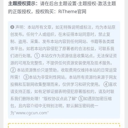
主题授权提示：
请在后台主题设置-主题授权-激活主题
的正版授权，授权购买：
RiTheme官网
声明：本站所有文章，如无特殊说明或标注，均为本站原
创发布。任何个人或组织，在未征得本站同意时，禁止复
制、盗用、采集、发布本站内容到任何网站、书籍等各类媒
体平台。如若本站内容侵犯了原著者的合法权益，可联系我
们进行处理。① 本站仅作为资源信息收集站点，无法保证资
源的可用及完整性，不提供任何资源安装使用及技术服务。
② 本站资源售价只是赞助，收取费用仅维持本站的日常运营
所需！ ③本站为非营利性网站，本站所有资源均来源于网友
投稿和互联网收集整理而来，仅供学习和研究使用。 ④喜欢
请支持正版，如有足够证据表明侵犯原著版权的，请及时联
系我们删除处理！“版权协议点此了解” ⑤如遇到加密压缩
包，且内容介绍中无特别注明，默认解压密码统一
为"www.cgcun.com"