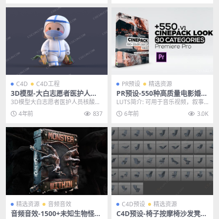
C4D
C4D工程
PR预设
精选资源
3D模型-大白志愿者医护人员
PR预设-550种高质量电影婚礼
核酸白衣天使C4D卡通人物模
胶片视频纪录片LUTs调色预设
3D模型大白志愿者医护人员核酸白
LUTS简介: 可用于音乐视频，叙事
型
衣天使C4D卡通人物模型 感谢zb训
电影，纪录片，婚礼和常规视频编
4年前
837
6年前
3.0K
练营的辛苦制...
辑的高质量LU...
精选资源
音频音效
C4D预设
精选资源
音频音效-1500+未知生物怪物
C4D预设-椅子按摩椅沙发凳子