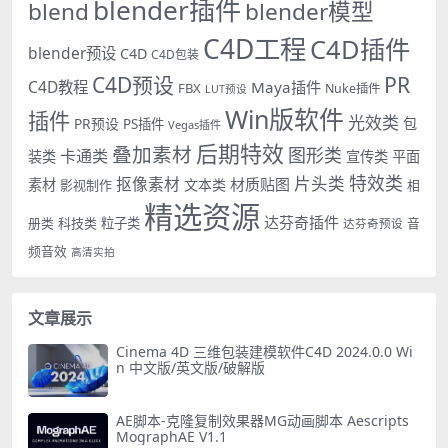
blender插件
blend
blender模型
C4D工程
C4D插件
blender预设
C4D
C4D包装
PR
C4D预设
C4D教程
Maya插件
FBX
Nuke插件
LUT预设
Win版软件
插件
光效类
PR预设
包
PS插件
Vegas插件
后期特效
叠加素材
图形类
卡通类
装类
宣传类
平面
特效类
片头类
抠像素材
材质贴图
素材
文本类
影视制作
相
精选资源
达芬奇插件
册类
科技类
粒子类
音
达芬奇预设
频音效
高清实拍
文章展示
Cinema 4D 三维包装建模软件C4D 2024.0.0 Wi
n 中文版/英文版/破解版
AE脚本-克隆复制效果器MG动画脚本 Aescripts
MographAE V1.1