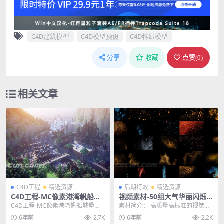
C4D建筑模型
C4D模型预设
C4D科幻模型
分享
收藏
点赞(
0
)
相关文章
C4D工程
精选资源
后期特效
精选资源
C4D工程-MC像素港湾帆船城
视频素材-50组大气华丽闪烁
堡《我的世界》3D游戏场景模
粒子飞舞叠加合成4K视频特效
C4D工程-MC像素港湾帆船城堡
素材简介： 高质量高标准的视觉效
型工程
素材
《我的世界》3D游戏场景模型工程
果，适用不同视频场景，烘托画面
6年前
2.7K
6年前
2.2K
主题授权提示：...
气氛，效果独特。使...