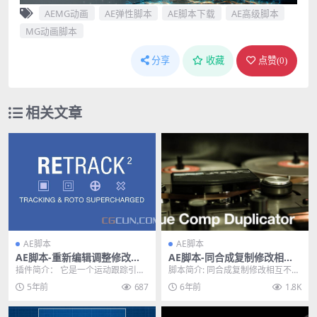
AEMG动画
AE弹性脚本
AE脚本下载
AE高级脚本
MG动画脚本
分享
收藏
点赞(
0
)
相关文章
AE脚本
AE脚本
AE脚本-重新编辑调整修改不
AE脚本-同合成复制修改相互
良跟踪数据脚本 ReTrack v2.0
不影响制作脚本 True Comp
插件简介： 它是一个运动跟踪引擎
脚本简介: 同合成复制修改相互不影
WIN/MAC
Duplicator v3.9.14
和编辑器。将所有类型的AE跟踪数
响制作AE脚本 True Comp Dupli...
5年前
687
6年前
1.8K
据一起使用，并通...