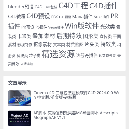
C4D工程
C4D插件
blender预设
C4D
C4D包装
PR
C4D预设
C4D教程
Maya插件
FBX
Nuke插件
LUT预设
Win版软件
插件
光效类
PR预设
包
PS插件
Vegas插件
后期特效
叠加素材
图形类
卡通类
装类
宣传类
平面
特效类
片头类
抠像素材
材质贴图
素材
文本类
影视制作
相
精选资源
达芬奇插件
册类
科技类
粒子类
音
达芬奇预设
频音效
高清实拍
文章展示
Cinema 4D 三维包装建模软件C4D 2024.0.0 Wi
n 中文版/英文版/破解版
AE脚本-克隆复制效果器MG动画脚本 Aescripts
MographAE V1.1