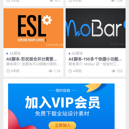
3年前
577
6年前
1.3K
中...
点...
AE脚本
AE脚本
AE脚本-形状层合并分离管理
AE脚本-150多个快捷小功能命
控制脚本 Explode Shape La
令集成工具箱 MoBar V2.0
脚本简介: 此脚本可以精确分离和合
脚本简介: MoBar 是一组省时工
yers v3.5.1
并形状图层，包括AI文件转成形状
具，可帮助您在 Adob​​e After ...
6年前
1.1K
4年前
533
图层，形状图层...