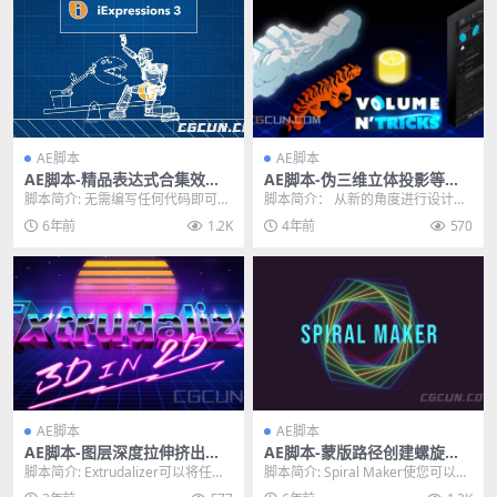
AE脚本
AE脚本
AE脚本-精品表达式合集效果
AE脚本-伪三维立体投影等距
库脚本 iExpressions 3.1.006
厚度拉伸效果脚本 Volume n
脚本简介: 无需编写任何代码即可创
脚本简介： 从新的角度进行设计并
Tricks V1.1.0
建复杂的表达式驱动的模板，角色
让自己惊叹：在不使用 3D 图层或
6年前
1.2K
4年前
570
绑定，形状动画等...
相机的情况下为...
AE脚本
AE脚本
AE脚本-图层深度拉伸挤出三
AE脚本-蒙版路径创建螺旋图
维立体效果脚本 Extrudalizer
案动画脚本 Spiral Maker v1.
脚本简介: Extrudalizer可以将任何2
脚本简介: Spiral Maker使您可以从
v1.0.1
6.0
D形状图层拉伸到虚拟的3D空间
蒙版路径轻松创建螺旋图案 脚本特