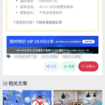
插件需求： :
Element 3D
版本支持： :
AE CC 2020或更高版本
模板音乐： :
不包含背景音乐
下载遇到问题？可
联系客服或反馈
AE模板免费下载
AE片头模板
电影片头模板
分享
收藏
点赞(
0
)
相关文章