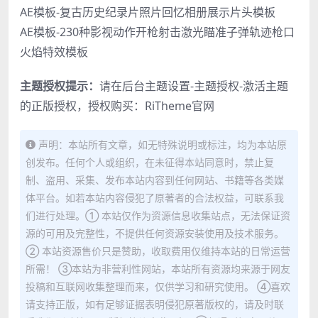
AE模板-复古历史纪录片照片回忆相册展示片头模板
AE模板-230种影视动作开枪射击激光瞄准子弹轨迹枪口
火焰特效模板
主题授权提示：
请在后台主题设置-主题授权-激活主题
的正版授权，授权购买：
RiTheme官网
声明：本站所有文章，如无特殊说明或标注，均为本站原
创发布。任何个人或组织，在未征得本站同意时，禁止复
制、盗用、采集、发布本站内容到任何网站、书籍等各类媒
体平台。如若本站内容侵犯了原著者的合法权益，可联系我
们进行处理。① 本站仅作为资源信息收集站点，无法保证资
源的可用及完整性，不提供任何资源安装使用及技术服务。
② 本站资源售价只是赞助，收取费用仅维持本站的日常运营
所需！ ③本站为非营利性网站，本站所有资源均来源于网友
投稿和互联网收集整理而来，仅供学习和研究使用。 ④喜欢
请支持正版，如有足够证据表明侵犯原著版权的，请及时联