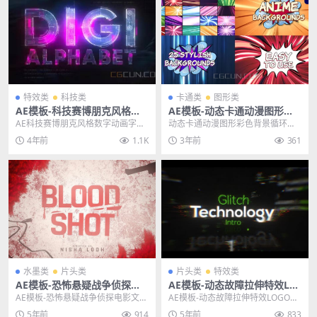
特效类
科技类
卡通类
图形类
AE模板-科技赛博朋克风格数
AE模板-动态卡通动漫图形彩
字动画字母工具包模板
色背景循环动画模板
AE科技赛博朋克风格数字动画字母
动态卡通动漫图形彩色背景循环动
工具包模板 其他推荐: AE模板-200
画AE模板 标签：2d、广告、动画、
4年前
1.1K
3年前
361
种数字未...
背景、卡通、多...
水墨类
片头类
片头类
特效类
AE模板-恐怖悬疑战争侦探电
AE模板-动态故障拉伸特效LO
影文字片头标题模板 Blood S
GO标志开场演绎模板
AE模板-恐怖悬疑战争侦探电影文字
AE模板-动态故障拉伸特效LOGO标
hot Title
片头标题模板 Blood Shot Title...
志开场演绎模板 标签：动画、商
5年前
914
5年前
833