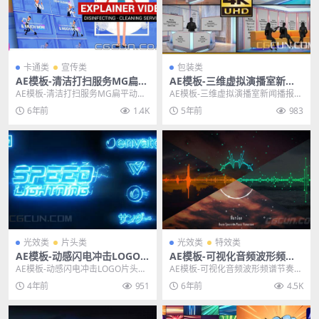
卡通类
宣传类
包装类
AE模板-清洁打扫服务MG扁平
AE模板-三维虚拟演播室新闻
动画宣传片头模板
播报台工作台模板
AE模板-清洁打扫服务MG扁平动画
AE模板-三维虚拟演播室新闻播报台
宣传片头模板 主题授权提示：请在
工作台模板 其他推荐: AE模板-可视
6年前
1.4K
5年前
983
后台主题设置-...
化音频波...
光效类
片头类
光效类
特效类
AE模板-动感闪电冲击LOGO
AE模板-可视化音频波形频谱
片头演绎文字动画模板
节奏视觉特效动画模板
AE模板-动感闪电冲击LOGO片头演
AE模板-可视化音频波形频谱节奏视
绎文字动画模板 标签：燃烧，爆
觉特效动画模板 主题授权提示：请
4年前
951
6年前
4.5K
裂，扭曲，电动...
在后台主题设置...