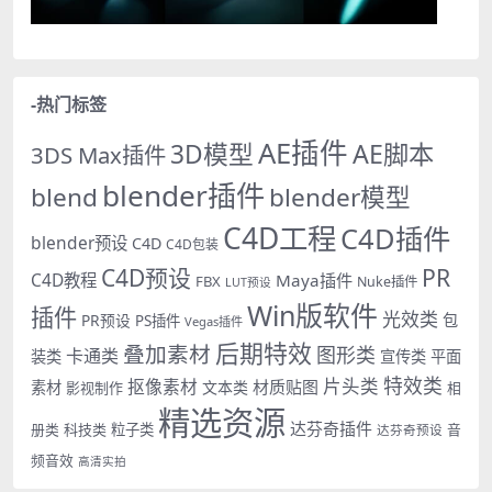
-热门标签
AE插件
AE脚本
3D模型
3DS Max插件
blender插件
blend
blender模型
C4D工程
C4D插件
blender预设
C4D
C4D包装
PR
C4D预设
C4D教程
Maya插件
FBX
Nuke插件
LUT预设
Win版软件
插件
光效类
PR预设
包
PS插件
Vegas插件
后期特效
叠加素材
图形类
卡通类
装类
宣传类
平面
特效类
片头类
抠像素材
材质贴图
素材
文本类
影视制作
相
精选资源
达芬奇插件
册类
科技类
粒子类
音
达芬奇预设
频音效
高清实拍