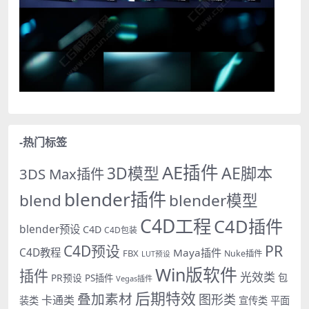
-热门标签
AE插件
AE脚本
3D模型
3DS Max插件
blender插件
blend
blender模型
C4D工程
C4D插件
blender预设
C4D
C4D包装
PR
C4D预设
C4D教程
Maya插件
FBX
Nuke插件
LUT预设
Win版软件
插件
光效类
PR预设
包
PS插件
Vegas插件
后期特效
叠加素材
图形类
卡通类
装类
宣传类
平面