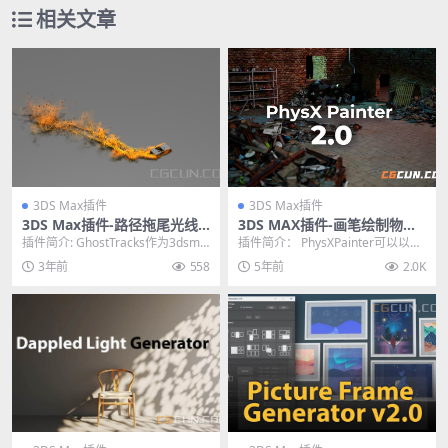
相关文章
3DS Max插件
3DS Max插件
3DS Max插件-路径拖尾光线
3DS MAX插件-画笔绘制物体
刀光动画插件 Ghost Trails
填充放置插件 PhysX Painter
插件简介: GhostTracks作为3dsma
插件简介： PhysXPainter可以以绘
v2.0
x的动画挤出修改器，旨在提供出
制的方式，将你需要的物体填充到
3年前
558
5年前
2.0K
色...
绘制的...