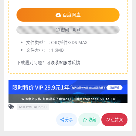
百度网盘
密码 : 0jxf
文件类型： :
C4D插件/3DS MAX
文件大小： :
1.6MB
下载遇到问题？可
联系客服或反馈
MAXtoC4D v5.0
分享
收藏
点赞(
0
)