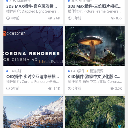
3DS Max插件
3DS Max插件
3DS MAX插件-窗户斑驳投影
3Ds Max插件-三维照片相框
生成插件 Dappled Light Gen
自动创建生成器 Picture Fra
插件简介: Dappled Light Generato
插件简介: Picture Frame Generato
erator v1.0
me Generator v2
r可以直接生成各种窗户树...
r 是一个在 3dsMa...
4年前
2.6K
5年前
856
C4D插件
C4D插件
精选资源
C4D插件-实时交互渲染器插件
C4D插件-独家中文汉化版 Cor
Corona Renderer 8+7 for Ci
ona Renderer 4.3 实时交互
插件简介: Corona Renderer是由pe
插件简介 独家中文汉化版 Corona
nema 4D R14-R25 Win
渲染器插件Win中英双语版
regrinelabs机构出品...
Renderer 4.3 实时交互渲染器...
5年前
1.1K
6年前
3.0K