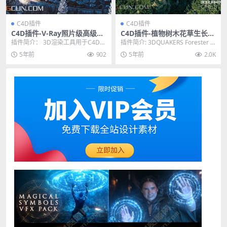
C4D插件
C4D插件
C4D插件-V-Ray照片级高级渲
C4D插件-植物树木花草生长森
染器插件 V-Ray Advanced 5.
林岩石动画插件3DQUAKERS
插件简介： 3D渲染工具用于C4D的
插件简介: 3DQUAKERS Forester v
10.21 Win
Forester v1.5.0
V-Ray将用于照片级逼真的3D渲染
1.5是Maxon Cine...
5年前
902
5年前
2.0K
的行业标...