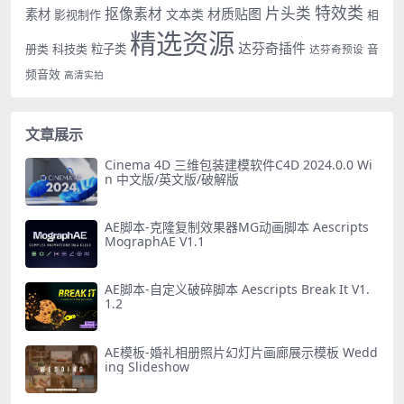
特效类
片头类
抠像素材
材质贴图
素材
文本类
影视制作
相
精选资源
达芬奇插件
册类
科技类
粒子类
音
达芬奇预设
频音效
高清实拍
文章展示
Cinema 4D 三维包装建模软件C4D 2024.0.0 Wi
n 中文版/英文版/破解版
AE脚本-克隆复制效果器MG动画脚本 Aescripts
MographAE V1.1
AE脚本-自定义破碎脚本 Aescripts Break It V1.
1.2
AE模板-婚礼相册照片幻灯片画廊展示模板 Wedd
ing Slideshow