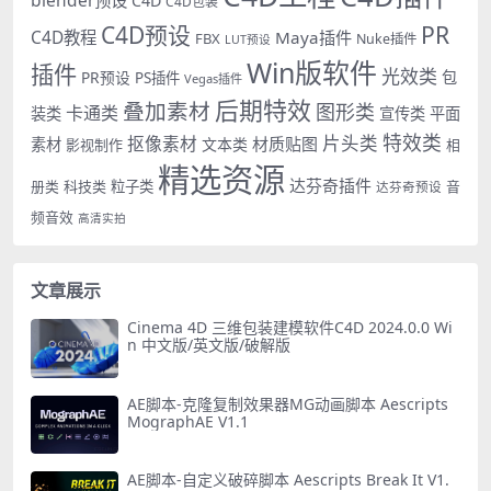
blender预设
C4D
C4D包装
PR
C4D预设
C4D教程
Maya插件
FBX
Nuke插件
LUT预设
Win版软件
插件
光效类
PR预设
包
PS插件
Vegas插件
后期特效
叠加素材
图形类
卡通类
装类
宣传类
平面
特效类
片头类
抠像素材
材质贴图
素材
文本类
影视制作
相
精选资源
达芬奇插件
册类
科技类
粒子类
音
达芬奇预设
频音效
高清实拍
文章展示
Cinema 4D 三维包装建模软件C4D 2024.0.0 Wi
n 中文版/英文版/破解版
AE脚本-克隆复制效果器MG动画脚本 Aescripts
MographAE V1.1
AE脚本-自定义破碎脚本 Aescripts Break It V1.