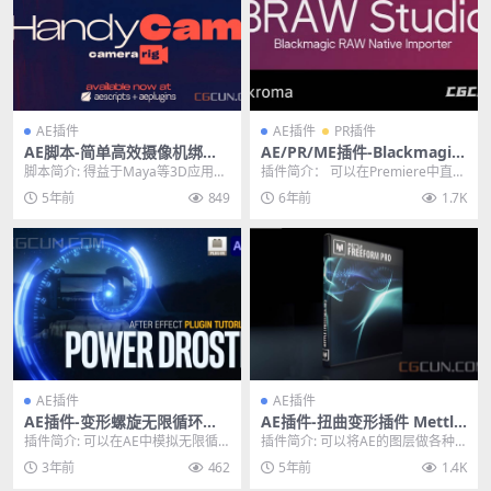
AE插件
AE插件
PR插件
AE脚本-简单高效摄像机绑定
AE/PR/ME插件-Blackmagic
控制AE脚本 Aescripts Hand
RAW素材导入插件 BRAW Stu
脚本简介: 得益于Maya等3D应用程
插件简介： 可以在Premiere中直接
yCam v1.2 Win/Mac
dio v2.1.2 WIN破解版
序的启发，HandyCam旨在使动画
导入Blackmagic RAW即.br...
5年前
849
6年前
1.7K
AE相...
AE插件
AE插件
AE插件-变形螺旋无限循环视
AE插件-扭曲变形插件 Mettle
觉特效插件 Power Droste V
FreeForm Pro V1.99.1 Win/
插件简介: 可以在AE中模拟无限循
插件简介: 可以将AE的图层做各种
1.0.0 Win
Mac破解版
环复制特效，控制旋转的角度位
效果的扭曲变形，比如地形、运动
3年前
462
5年前
1.4K
置、三维旋转、复制...
图形效果、图形阵...