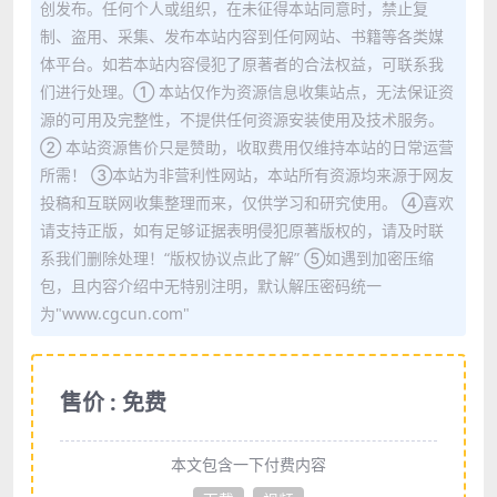
创发布。任何个人或组织，在未征得本站同意时，禁止复
制、盗用、采集、发布本站内容到任何网站、书籍等各类媒
体平台。如若本站内容侵犯了原著者的合法权益，可联系我
们进行处理。① 本站仅作为资源信息收集站点，无法保证资
源的可用及完整性，不提供任何资源安装使用及技术服务。
② 本站资源售价只是赞助，收取费用仅维持本站的日常运营
所需！ ③本站为非营利性网站，本站所有资源均来源于网友
投稿和互联网收集整理而来，仅供学习和研究使用。 ④喜欢
请支持正版，如有足够证据表明侵犯原著版权的，请及时联
系我们删除处理！“版权协议点此了解” ⑤如遇到加密压缩
包，且内容介绍中无特别注明，默认解压密码统一
为"www.cgcun.com"
售价 : 免费
本文包含一下付费内容