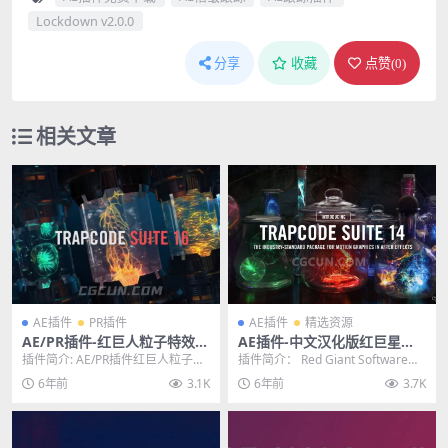
Lockdown v2.0.0
分享
收藏
点赞(
0
)
相关文章
AE插件
PR插件
AE插件
精选资源
AE/PR插件-红巨人粒子特效套
AE插件-中文汉化版红巨星粒
装插件 Trapcode Suite 16.0
子套装 Red Giant Trapcode
插件简介: AE/PR插件红巨人粒子特
插件简介： Red Giant Software红
Win/Mac 含注册码
Suite 14.1.4 WIN版
效套装插件 Trapcode Suite ...
巨星软件公司发布Trapcod...
6年前
3.1K
6年前
3.7K