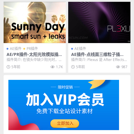
AE插件
PR插件
AE插件
AE/PR插件-太阳光效模拟插件
AE插件-点线面三维粒子插件
Aescripts Sunny Day V1.0
Plexus v3.2.0 Win 兼容AE 2
插件简介: 在镜头中缺少阳光时，为
插件简介: Plexus 是 After Effects
Win破解版
022
镜头添加完全可自定义的建模太阳
的下一代粒子引擎，可让...
5年前
1.7K
5年前
987
耀斑和漏光。自动...