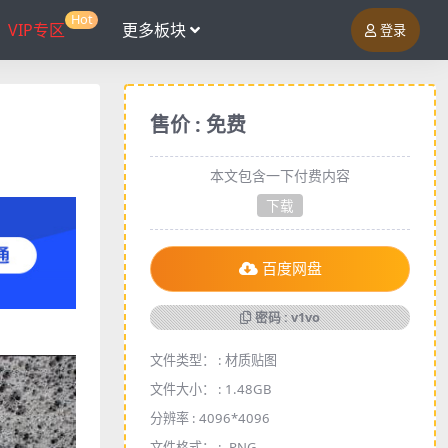
Hot
VIP专区
更多板块
登录
售价 : 免费
本文包含一下付费内容
下载
百度网盘
密码 : v1vo
文件类型： :
材质贴图
文件大小： :
1.48GB
分辨率 :
4096*4096
文件格式： :
.PNG