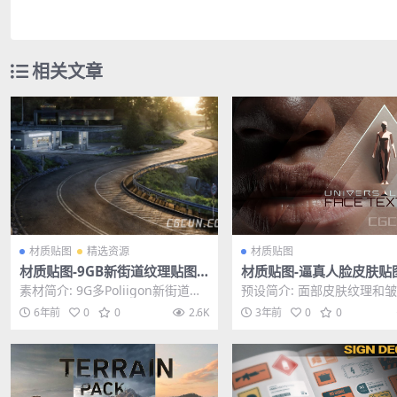
相关文章
材质贴图
精选资源
材质贴图
材质贴图-9GB新街道纹理贴图
材质贴图-逼真人脸皮肤贴
材质合集Poliigon 6K贴图
理素材 Universal Human
素材简介: 9G多Poliigon新街道纹
预设简介: 面部皮肤纹理和
e Textures 1.0
理贴图材质合集,Poliigon是由C...
图，专为与Blender 中的
6年前
0
0
2.6K
3年前
0
0
皮肤着色器...