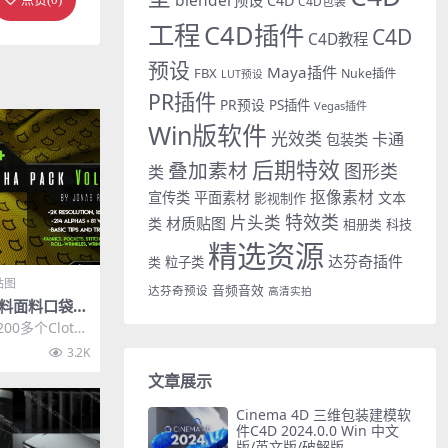
C4D
C4D包装
工程
C4D插件
C4D
C4D教程
预设
Maya插件
FBX
Nuke插件
LUT预设
PR插件
PR预设
PS插件
Vegas插件
Win版软件
光效类
卡通
包装类
后期特效
叠加素材
图形类
类
抠像素材
宣传类
平面素材
文本
影视制作
特效类
片头类
材质贴图
类
相册类
科技
精选资源
达芬奇插件
类
粒子类
贴图
音频音效
达芬奇预设
高清实拍
布料面料口袋缝
Alpha纹理
00多个Cloth
布料细节，纹理
3.2K
文章展示
Cinema 4D 三维包装建模软
件C4D 2024.0.0 Win 中文
版/英文版/破解版