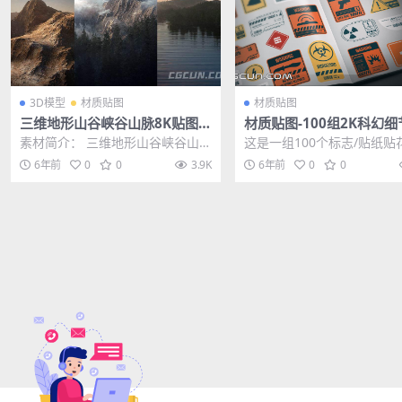
3D模型
材质贴图
材质贴图
三维地形山谷峡谷山脉8K贴图包
材质贴图-100组2K科幻细
含模型包
志科技贴图合集
素材简介： 三维地形山谷峡谷山脉
这是一组100个标志/贴纸贴
8K贴图包含模型包，包含山地、草
用于在诸如Substance Pain
6年前
0
0
3.9K
6年前
0
0
原、峡谷三种类型...
r，...