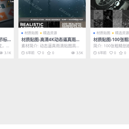
材质贴图
精选资源
材质贴图
精选资源
节标
材质贴图-高清4K动态逼真雨滴
材质贴图-100张
水贴图素材479帧（动态序列）
纹污垢垃圾纹理贴
花，可
素材简介: 动态逼真雨滴贴图高清4
简介: 100张粗糙
图
te
K素材479帧（动态序列）包含什
垃圾纹理贴图8K超
3.1K
6年前
0
0
3.5K
6年前
0
0
么 ：全动画逼...
一种新的运动...