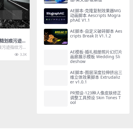
AE脚本-克隆复制效果器MG
动画脚本 Aescripts Mogra
phAE V1.1
AE脚本-自定义破碎脚本 Aes
cripts Break It V1.1.2
粗糙划痕污迹指
图8K超高清贴
划痕污迹指纹污垢
AE模板-婚礼相册照片幻灯片
高清贴图，这是
3.3K
画廊展示模板 Wedding Sli
deshow
AE脚本-图层深度拉伸挤出三
维立体效果脚本 Extrudaliz
er v1.0.1
PR预设-123种人像皮肤修正
调整工具预设 Skin Tones T
ool