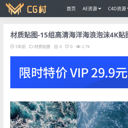
首页
AE资源
C4D资源
材质贴图-15组高清海洋海浪泡沫4K贴
5年前
材质贴图
0
0
2.7K