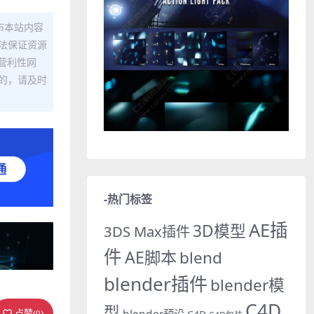
布本站内容
法保证资源
营利性网
的，请及时
-热门标签
AE插
3D模型
3DS Max插件
件
AE脚本
blend
blender插件
blender模
C4D
型
blender预设
点赞(
0
)