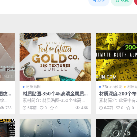
材质贴图
ZBrush预设
材质
图纹
材质贴图-350个4k高清金属质
材质深度-200个
 Fac
感铝合金箔金属纹理贴图素材4
线纽扣皱纹拉链效果
皱纹贴
素材简介: 材质贴图-350个4k高清
素材简介: 此集中有2
GB
贴图
通用人体
金属质感铝合金箔金属纹理贴图素
alpha纹理。专为
738
6年前
0
0
4.6K
6年前
0
0
材4.2GB...
和雕...