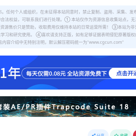
布。任何个人或组织，在未征得本站同意时，禁止复制、盗用、采集、发
合法权益，可联系我们进行处理。① 本站仅作为资源信息收集站点，无
站资源售价只是赞助，收取费用仅维持本站的日常运营所需！ ③本站为非
学习和研究使用。 ④喜欢请支持正版，如有足够证据表明侵犯原著版权
容介绍中无特别注明，默认解压密码统一为"www.cgcun.com"
分享
收藏