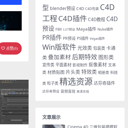
C4D
型
blender预设
C4D
C4D包装
工程
C4D插件
C4D
C4D教程
预设
Maya插件
FBX
Nuke插件
LUT预设
PR插件
PR预设
PS插件
Vegas插件
Win版软件
光效类
卡通
包装类
点赞(
0
)
后期特效
叠加素材
图形类
类
抠像素材
宣传类
平面素材
文本
影视制作
特效类
片头类
材质贴图
类
相册类
科技
精选资源
达芬奇插件
类
粒子类
音频音效
达芬奇预设
高清实拍
文章展示
Cinema 4D 三维包装建模软