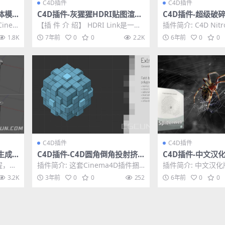
C4D插件
C4D插件
体模
C4D插件-灰猩猩HDRI贴图渲染
C4D插件-超级破碎插
0.14
预览调用工具 HDRI Link 1.054
ast2.02 中文
Cinem
【插 件 介 绍】 HDRI Link是一个
插件简介: C4D Nitr
Win/Mac
件...
工作流程插件，可以让 Arnold,...
碎插件)是一款非常不
1.8K
7年前
0
0
2.2K
6年前
0
0
C4D插件
C4D插件
生成
C4D插件-C4D圆角倒角投射挤
C4D插件-中文汉
出细分工具 Legacy Bundle v
成插件 AEscripts
程，能
插件简介: 这套Cinema4D插件捆
插件简介: 中文汉
0.21.1
1.22
无论形
绑包以修改和生成样条线和网格为
插件 AEscripts Spi
3.2K
3年前
0
0
252
6年前
0
0
主。包含多种...