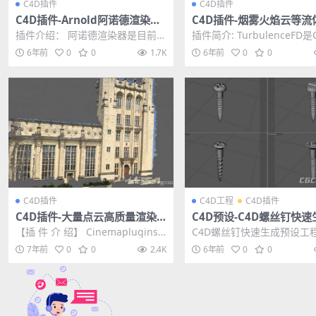
C4D插件
C4D插件
C4D插件-Arnold阿诺德渲染器
C4D插件-烟雾火焰云等流
插件 SolidAngle C4DtoA 3.1.0
拟插件 TurbulenceFD v1.
插件介绍： 阿诺德渲染器是目前电
插件简介: TurbulenceFD是
Win替换破解版
65 Win破解版
影工业中最流行的渲染器之一，多
a 4D烟雾火焰云等流体模拟插
6年前
0
0
1.7K
6年前
0
0
种Shader材质...
C4D插件
C4D工程
C4D插件
C4D插件-大量点云高质量渲染
C4D预设-C4D螺丝钉快速
插件Cinemaplugins LAZPoin
预设工程免费下载
【插 件 介 绍】 Cinemaplugins L
C4D螺丝钉快速生成预设工
t 2.55 Win破解版
AZPoint是一款C4D大量...
简单的把螺丝钉自动生成。
7年前
0
0
2.4K
6年前
0
0
状，大小、长度都能...