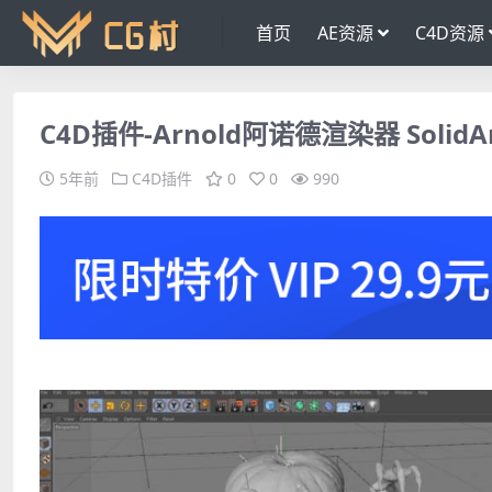
首页
AE资源
C4D资源
C4D插件-Arnold阿诺德渲染器 SolidAn
5年前
C4D插件
0
0
990