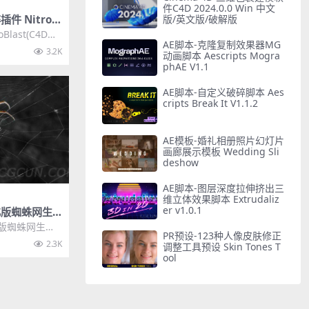
件C4D 2024.0.0 Win 中文
版/英文版/破解版
件 NitroBl
汉化版含使用教程
oBlast(C4D破
AE脚本-克隆复制效果器MG
错的免费破...
3.2K
动画脚本 Aescripts Mogra
phAE V1.1
AE脚本-自定义破碎脚本 Aes
cripts Break It V1.1.2
AE模板-婚礼相册照片幻灯片
画廊展示模板 Wedding Sli
deshow
AE脚本-图层深度拉伸挤出三
维立体效果脚本 Extrudaliz
er v1.0.1
化版蜘蛛网生
 SpiderWeb
化版蜘蛛网生成
PR预设-123种人像皮肤修正
derWeb C...
2.3K
调整工具预设 Skin Tones T
ool