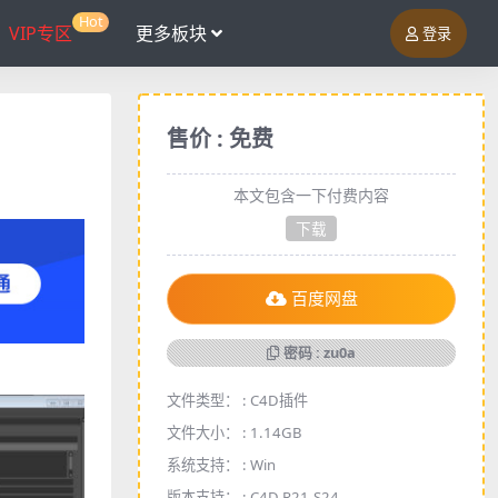
Hot
VIP专区
更多板块
登录
售价 : 免费
本文包含一下付费内容
下载
百度网盘
密码 : zu0a
文件类型： :
C4D插件
文件大小： :
1.14GB
系统支持： :
Win
版本支持： :
C4D R21-S24