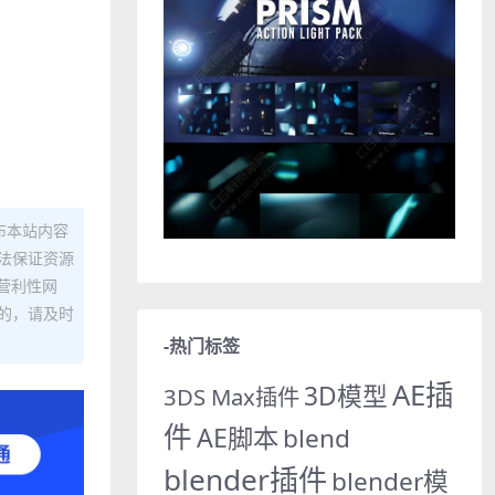
布本站内容
法保证资源
营利性网
的，请及时
-热门标签
AE插
3D模型
3DS Max插件
件
AE脚本
blend
blender插件
blender模