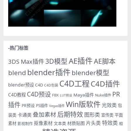
-热门标签
AE插件
AE脚本
3D模型
3DS Max插件
blender插件
blend
blender模型
C4D工程
C4D插件
blender预设
C4D
C4D包装
PR
C4D预设
C4D教程
Maya插件
FBX
Nuke插件
LUT预设
Win版软件
插件
光效类
PR预设
包
PS插件
Vegas插件
后期特效
叠加素材
图形类
卡通类
装类
宣传类
平面
特效类
片头类
抠像素材
材质贴图
素材
文本类
影视制作
相