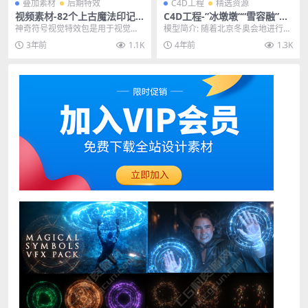
叠加素材
后期特效
C4D工程
精选资源
视频素材-82个上古魔法印记
C4D工程-”冰墩墩““雪容融”三
魔法护盾战斗火花4K特效视频
维3D卡通模型OC渲染器
神奇符号视觉特效包是用于视觉特
模型简介: 随着北京冬奥会地进行，
合成素材
效合成和图形设计的 80 个素材资源
吉祥物“冰墩墩”“雪容融”玩偶也火爆
3年前
1.1K
4年前
1.3K
的集合。这些资...
全网，此模...