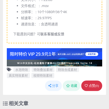
文件格式： :
.mov
分辨率： :
10个1080P/36个4K
帧速率： :
29.97FPS
通道信息： :
含透明通道
下载遇到问题？可
联系客服或反馈
水泡特效
特效叠加素材
特效合成素材
真实特效素材
视频特效素材
分享
收藏
点赞(
0
)
相关文章