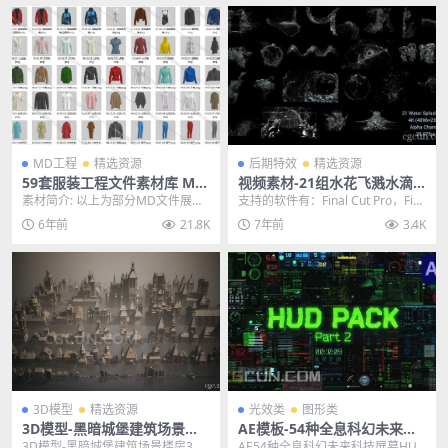
MD工程
精选资源
后期特效
精选资源
59套服装工程文件素材库 Mar
视频素材-21组水花飞溅水滴
velous Designer 全系列服装
流体瀑布视频特效动画素材
素材简介: 以上为部分MD文件展示
支持的软件有：Final Cut Pro，Fin
男女装模型 含中文教程
图，一共有56套服装，西服，衬
al Cut Pro X，App...
6年前
21.8K
7年前
3.4K
衫，棉服，裤子，...
3D模型
精选资源
光效类
图形类
3D模型-黑暗城堡建筑场景楼
AE模板-54种全息科幻未来科
房3D模型 (格式支持：OBJ/FB
技屏幕HUD元素UI动画模板
3D模型-黑暗城堡建筑场景楼房3D
AE54种全息科幻未来科技屏幕HUD