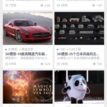
X/MAX)
模型 (格式支持：OBJ/FBX/MAX)
元素UI动画模板，这些高科技元素
7年前
2.4K
4年前
1.0K
主...
100% ...
3D模型
精选资源
C4D
C4D工程
3D模型-10款高精度汽车超跑
3D模型-25个日本风格的古建
车辆模型下载 (格式支持:Max/
筑模型 格式支持C4D FBX OBJ
模型简介： 高精度模型汽车Vol.5给
3D模型-25个日本风格的古建筑模
C4D/FBX/OBJ)
MA
你10个非常高细节的带材质的汽车
型 格式支持C4D FBX OBJ MA 其
6年前
3.2K
3年前
728
模型。每一...
他...