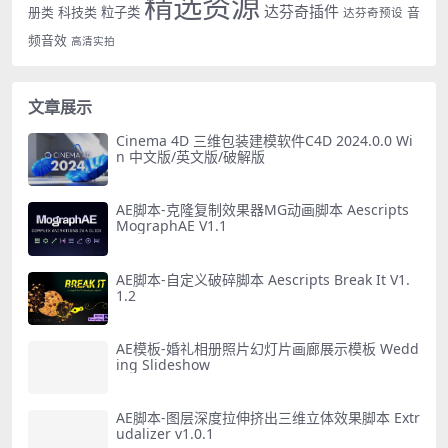
精选资源
达芬奇插件
册类
科技类
粒子类
音
达芬奇预设
频音效
高清实拍
文章展示
Cinema 4D 三维包装建模软件C4D 2024.0.0 Wi
n 中文版/英文版/破解版
AE脚本-克隆复制效果器MG动画脚本 Aescripts
MographAE V1.1
AE脚本-自定义破碎脚本 Aescripts Break It V1.
1.2
AE模板-婚礼相册照片幻灯片画廊展示模板 Wedd
ing Slideshow
AE脚本-图层深度拉伸挤出三维立体效果脚本 Extr
udalizer v1.0.1