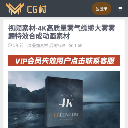
登录
视频素材-4K高质量雾气缥缈大雾雾
霾特效合成动画素材
5年前
叠加素材
后期特效
1.6K