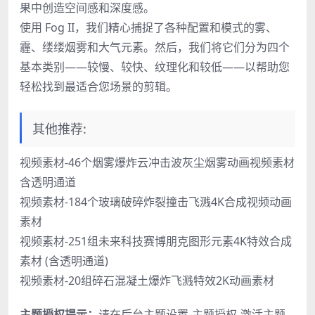
果中创造空间感和深度感。
使用 Fog II，我们精心捕捉了各种配置和模式的雾、
霾、缕缕烟雾和大气元素。然后，我们将它们分为四个
基本类别——较慢、较快、纹理化和较低——以帮助您
轻松找到最适合您场景的剪辑。
其他推荐:
视频素材-46个烟雾爆炸云冲击波灰尘烟雾动画视频素材
含透明通道
视频素材-184个玻璃破碎炸裂撞击飞溅4K合成视频动画
素材
视频素材-251组未来科技赛博朋克图形元素4K特效合成
素材 (含透明通道)
视频素材-20组碎石混凝土爆炸飞溅特效2K动画素材
主题授权提示：
请在后台主题设置-主题授权-激活主题