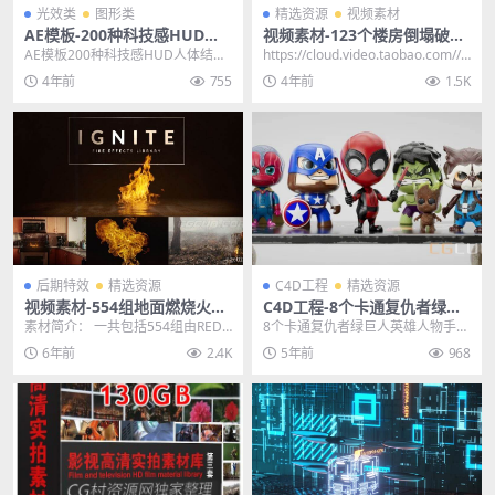
光效类
图形类
精选资源
视频素材
AE模板-200种科技感HUD人
视频素材-123个楼房倒塌破坏
体结构UI界面元素动画模板
建筑地面墙汽车破碎4K视频特
AE模板200种科技感HUD人体结构
https://cloud.video.taobao.com//p
效合成素材
UI界面元素动画模板 其他推荐: AE
lay/u/8...
4年前
755
4年前
1.5K
模板-...
后期特效
精选资源
C4D工程
精选资源
视频素材-554组地面燃烧火焰
C4D工程-8个卡通复仇者绿巨
喷射特4K超高清电影特效合成
人英雄人物手办角色OC渲染器
素材简介： 一共包括554组由RED
8个卡通复仇者绿巨人英雄人物手办
素材
模型
摄像机拍摄的火焰燃烧视频素材，
角色OC渲染器模型，这是一个组摆
6年前
2.4K
5年前
968
包括地面火焰燃...
在滑板车上的8个...