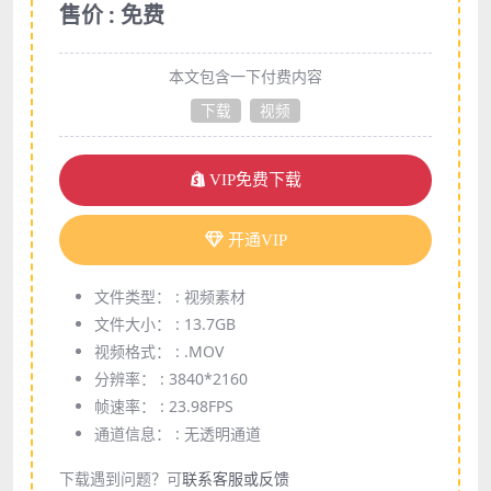
售价 : 免费
本文包含一下付费内容
下载
视频
VIP免费下载
开通VIP
文件类型： :
视频素材
文件大小： :
13.7GB
视频格式： :
.MOV
分辨率： :
3840*2160
帧速率： :
23.98FPS
通道信息： :
无透明通道
下载遇到问题？可
联系客服或反馈