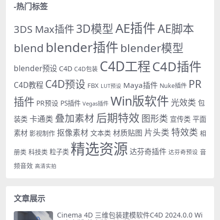
-热门标签
AE插件
AE脚本
3D模型
3DS Max插件
blender插件
blend
blender模型
C4D工程
C4D插件
blender预设
C4D
C4D包装
PR
C4D预设
C4D教程
Maya插件
FBX
Nuke插件
LUT预设
Win版软件
插件
光效类
PR预设
包
PS插件
Vegas插件
后期特效
叠加素材
图形类
卡通类
装类
宣传类
平面
特效类
片头类
抠像素材
材质贴图
素材
文本类
影视制作
相
精选资源
达芬奇插件
册类
科技类
粒子类
音
达芬奇预设
频音效
高清实拍
文章展示
Cinema 4D 三维包装建模软件C4D 2024.0.0 Wi