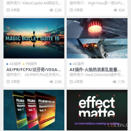
台 VideoCopilot FXConsole
滤镜 High Pass v1.1 Win/M
插件简介: VideoCopilot AK网站又
插件简介： High Pass是一款GPU
v1.0.4 Win/Mac
ac
出品了一款强大的 AE特效管理控...
加速插件，可将高通滤镜带 After ...
6年前
2.2K
5年前
634
AE插件
PR插件
AE插件
AE/PR/FCPX/达芬奇/VEGAS
AE插件-火焰热浪紊乱能量扭
红巨人美颜磨皮降噪调色插件
曲变形插件 Video Copilot H
插件简介： AE/PR/FCPX/达芬奇/VE
插件简介: Heat Distortion插件可以
套装 Magic Bullet Suite v15.
eat Distortion v1.0.32 Win/
GAS红巨人美颜磨皮降噪调色插件
模拟真实热浪效果，在很多特效
5年前
2.0K
4年前
1.7K
0.1
Mac
套...
场...