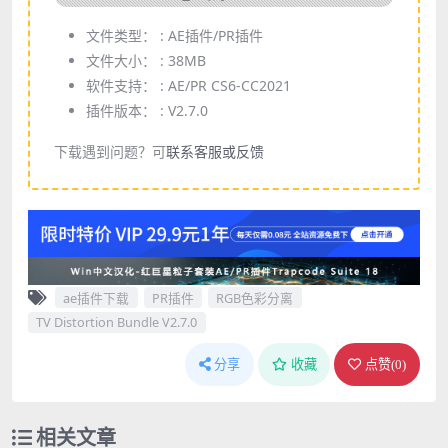
文件类型： :
AE插件/PR插件
文件大小： :
38MB
软件支持： :
AE/PR CS6-CC2021
插件版本： :
V2.7.0
下载遇到问题？可
联系客服或反馈
ae插件下载
PR插件
RGB色彩分离
TV Distortion Bundle V2.7.0
分享
收藏
点赞(
0
)
相关文章