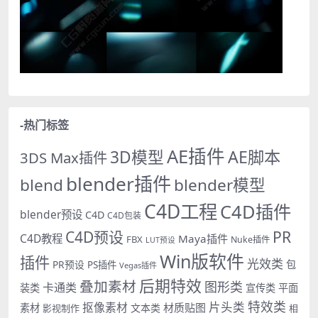
-热门标签
AE插件
AE脚本
3D模型
3DS Max插件
blender插件
blend
blender模型
C4D工程
C4D插件
blender预设
C4D
C4D包装
PR
C4D预设
C4D教程
Maya插件
FBX
Nuke插件
LUT预设
Win版软件
插件
光效类
PR预设
包
PS插件
Vegas插件
后期特效
叠加素材
图形类
卡通类
装类
宣传类
平面
特效类
片头类
抠像素材
材质贴图
素材
文本类
影视制作
相