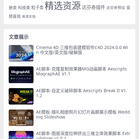
精选资源
达芬奇插件
册类
科技类
粒子类
音
达芬奇预设
频音效
高清实拍
文章展示
Cinema 4D 三维包装建模软件C4D 2024.0.0 Wi
n 中文版/英文版/破解版
AE脚本-克隆复制效果器MG动画脚本 Aescripts
MographAE V1.1
AE脚本-自定义破碎脚本 Aescripts Break It V1.
1.2
AE模板-婚礼相册照片幻灯片画廊展示模板 Wedd
ing Slideshow
AE脚本-图层深度拉伸挤出三维立体效果脚本 Extr
udalizer v1.0.1