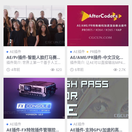
AE插件
AE插件
PR插件
AE/Pr插件-智能人脸打马赛克
AE/AME/PR插件-中文汉化版
插件Blace–AI Face Detectio
特殊编码加速渲染输出插件Au
插件简介: 世界上第一个基于人工智
插件简介: 让AE可以直接输出MP4
n V1.4.2 Win
tokroma AfterCodecs v1.9.
能的自动人脸检测和模糊系统，用
格式的插件，AE/AME/PR插件-中文
4年前
620
6年前
2.7K
3 Win
于合成和编辑。B...
汉化...
AE插件
AE插件
AE插件-FX特效插件管理控制
AE插件-支持GPU加速的高通