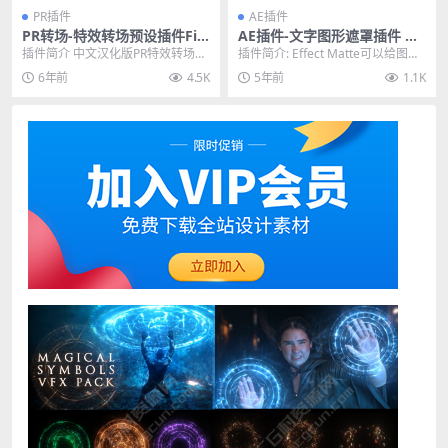
PR插件
AE插件
PR转场-特效转场预设插件Fil
AE插件-文字图形遮罩插件 Ae
mImpactTransition Packs
scripts Effect Matte V1.3.5
插件简介 中文汉化版PR特效转场预
插件简介: Effect Matte可以给图层
V3.6.3中文汉化版
Win/Mac破解版
设插件FilmImpactTransition...
添加大小完美的遮罩，自己也可以
6年前
4.5K
5年前
1.1K
完全...