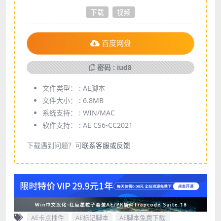
下载
视频
百度网盘
密码 : iud8
文件类型： :
AE脚本
文件大小： :
6.8MB
系统支持： :
WIN/MAC
软件支持： :
AE CS6-CC2021
下载遇到问题？可
联系客服或反馈
AE卡点插件
AE标记脚本
AE脚本免费下载