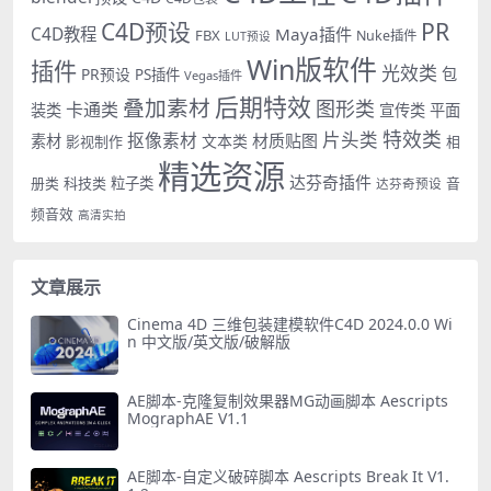
PR
C4D预设
C4D教程
Maya插件
FBX
Nuke插件
LUT预设
Win版软件
插件
光效类
PR预设
包
PS插件
Vegas插件
后期特效
叠加素材
图形类
卡通类
装类
宣传类
平面
特效类
片头类
抠像素材
材质贴图
素材
文本类
影视制作
相
精选资源
达芬奇插件
册类
科技类
粒子类
音
达芬奇预设
频音效
高清实拍
文章展示
Cinema 4D 三维包装建模软件C4D 2024.0.0 Wi
n 中文版/英文版/破解版
AE脚本-克隆复制效果器MG动画脚本 Aescripts
MographAE V1.1
AE脚本-自定义破碎脚本 Aescripts Break It V1.