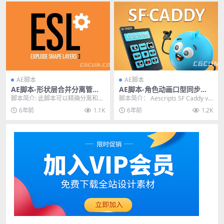
AE脚本
AE脚本
AE脚本-形状层合并分离管理
AE脚本-角色动画口型同步替
控制脚本 Explode Shape La
MG动画工具 Aescripts SF Ca
脚本简介: 此脚本可以精确分离和合
脚本简介： Aescripts SF Caddy v1.
yers v3.5.1
ddy v1.1
并形状图层，包括AI文件转成形状
1是After Effe...
6年前
1.1K
6年前
1.2K
图层，形状图层...