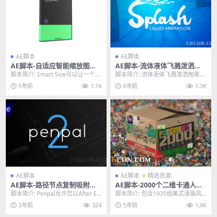
AE脚本
AE脚本
AE脚本-自适应智能缩放图层
AE脚本-流体液体飞溅泼洒拖
工具脚本 Ukramedia–Smart
尾MG动画脚本 Splash v1.01
脚本简介: Smart Size可以让一个图
脚本简介: 流体液体飞溅泼洒拖尾M
Size v1.2
Win/Mac
层随着另外一个图层的缩放而缩
G动画AE脚本 Splash v1.01，可
5年前
1.1K
6年前
1.3K
放，比如...
以...
AE脚本
AE脚本
精选资源
AE脚本-路径节点复制吸附打
AE脚本-2000个二维卡通人物
断编辑助手 Penpal v2.0.0中
场景MG动画预设包
脚本简介: Penpal允许您以After Eff
脚本简介: 包含1935组美式漫画风
文版
ects不具备的方式编辑路径，...
格卡通手绘MG动画元素，比如动
3年前
324
5年前
1.4K
物、背景、场景...