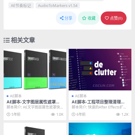
AE节奏标记
AudioToMarkers v1.54
分享
收藏
点赞(
0
)
相关文章
AE脚本
AE脚本
AE脚本-文字图层属性遮罩快
AE脚本-工程项目整理清理组
速创建动画工具 Smart Text/
织分类管理脚本 Declutter v
脚本简介: AE文字图层属性遮罩快
脚本简介: 快速的After Effects扩
Smart Animator/Smart Ma
1.0 Win/Mac
速创建动画工具 Smart Text/Smar...
展，可自动清理凌乱的项目面板。
5年前
1.0K
6年前
1.2K
sk
D...