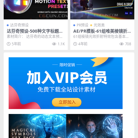
达芬奇预设
PR预设
光效类
达芬奇预设-500种文字标题弹
AE/PR模板-61组唯美棱镜折
跳拉伸缩放旋转缓入缓出动画
射光晕梦幻光效视频特效模板
素材简介： 达芬奇的动态文本预
61组棱镜光效折射特效包含基本棱
预设
预设
设，包含500多个现成的文字动
镜、破碎的棱镜、万花筒棱镜、碎
5年前
1.1K
4年前
708
作，可帮助您制作专业...
片棱镜、特殊棱镜等...