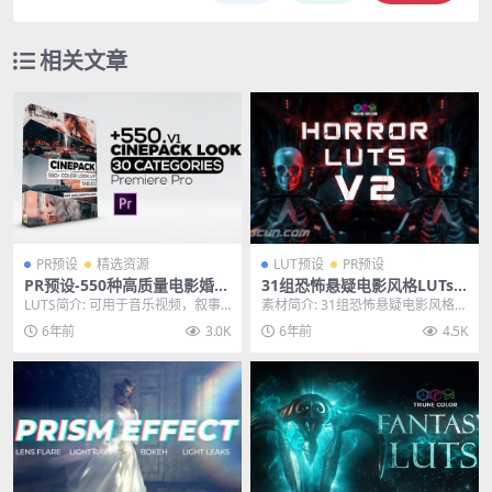
相关文章
PR预设
精选资源
LUT预设
PR预设
PR预设-550种高质量电影婚礼
31组恐怖悬疑电影风格LUTs
胶片视频纪录片LUTs调色预设
颜色滤镜调色预设 HORROR L
LUTS简介: 可用于音乐视频，叙事
素材简介: 31组恐怖悬疑电影风格L
UTS V2
电影，纪录片，婚礼和常规视频编
UTs颜色滤镜调色预设 HORROR LU
6年前
3.0K
6年前
4.5K
辑的高质量LU...
T...