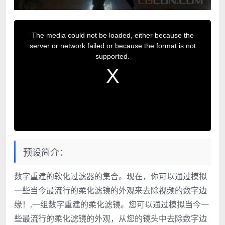
T
h
The media could not be loaded, either because the
i
server or network failed or because the format is not
s
supported.
i
s
a
m
o
d
a
l
w
i
预设简介：
n
d
o
数字重建的软化过滤器的集合。现在，你可以通过模拟
w
.
一些当今最流行的柔化滤镜的外观来去除视频的数字边
缘！,一组数字重建的柔化滤镜。您可以通过模拟当今一
些最流行的柔化滤镜的外观，从您的镜头中去除数字边