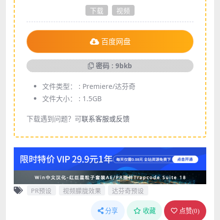
下载
视频
百度网盘
密码 : 9bkb
文件类型： :
Premiere/达芬奇
文件大小： :
1.5GB
下载遇到问题？可
联系客服或反馈
PR预设
视频朦胧效果
达芬奇预设
分享
收藏
点赞(
0
)