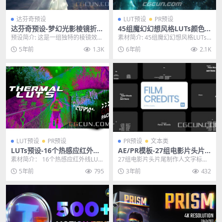
达芬奇预设
LUT预设
PR预设
达芬奇预设-梦幻光影棱镜折射
45组魔幻幻想风格LUTs颜色
幻影真实视觉效果 Prismatic
滤镜调色预设 Fantasy LUTs
预设简介: 这是一组独特的棱镜效
素材简介: 45组魔幻幻想风格LUTs
Effects
PACK
果，可带来明亮的光感。它为您的
颜色滤镜调色预设 Fantasy LUTs...
5年前
1.3K
6年前
2.1K
镜头提供独特逼真的...
LUT预设
PR预设
PR预设
文本类
LUTs预设-16个热感应红外线L
AE/PR模板-27组电影片头片
UTs调色预设 Thermal LUTs
尾制作人文字标题动画模板
素材简介： 16个热感应红外线LUTs
27组电影片头片尾制作人文字标题
调色预设。使用 Thermal LUT 包...
动画AE/PR模板 其他推荐: AE模板-
5年前
795
3年前
432
扁平化...