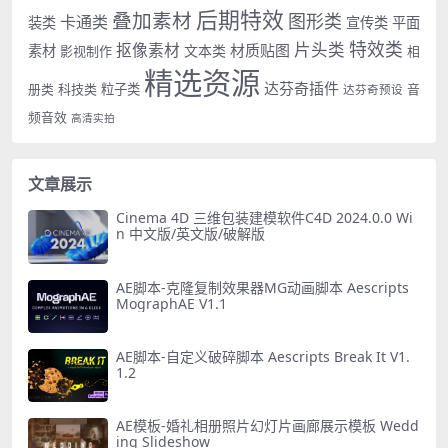
后期特效
叠加素材
图形类
卡通类
装类
宣传类
平面
特效类
片头类
抠像素材
材质贴图
素材
文本类
影视制作
相
精选资源
达芬奇插件
册类
科技类
粒子类
音
达芬奇预设
频音效
高清实拍
文章展示
Cinema 4D 三维包装建模软件C4D 2024.0.0 Wi
n 中文版/英文版/破解版
AE脚本-克隆复制效果器MG动画脚本 Aescripts
MographAE V1.1
AE脚本-自定义破碎脚本 Aescripts Break It V1.
1.2
AE模板-婚礼相册照片幻灯片画廊展示模板 Wedd
ing Slideshow