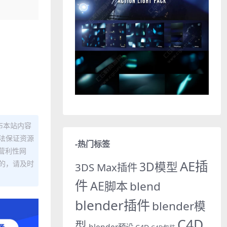
布本站内容
法保证资源
-热门标签
营利性网
AE插
的，请及时
3D模型
3DS Max插件
件
AE脚本
blend
blender插件
blender模
C4D
型
blender预设