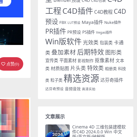
C4D
C4D包装
工程
C4D插件
C4D
C4D教程
预设
Maya插件
FBX
Nuke插件
LUT预设
PR插件
PR预设
PS插件
Vegas插件
Win版软件
光效类
卡通
包装类
后期特效
叠加素材
图形类
类
抠像素材
宣传类
平面素材
文本
影视制作
点赞(
0
)
特效类
片头类
材质贴图
类
相册类
科技
精选资源
达芬奇插件
类
粒子类
音频音效
达芬奇预设
高清实拍
文章展示
Cinema 4D 三维包装建模软
件C4D 2024.0.0 Win 中文
版/英文版/破解版