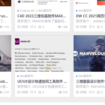
Cinema 4D
Win版软件
Win版软件
ush
C4D 2023三维包装软件MAXO
DW CC 2021
解版
N Cinema 4D 2023 Win 中文/
Adobe Dreamwe
入了动
软件简介: MAXON发布了最新的C
软件简介： Adobe D
英文破解版
(21.2.0.15523) ​​​
功能，
4D 2023软件，此版本提供了我们
2021中文直装版是优
1.1K
4年前
0
0
1.6K
5年前
0
0
艺术家最...
Win版软件
Win版软件
bst
UI/UX设计快速协同工具软件 A
三维服装设计软件个
WIN
dobe XD 45.0.62
elous Designer 
ter是最
软件简介: UI/UX设计快速协同工具
软件简介: Marvelou
6.1.601 Win
具，
软件 Adobe XD 45.0.62 ​...
制作，编辑及重复使用
2.1K
5年前
0
0
574
4年前
0
0