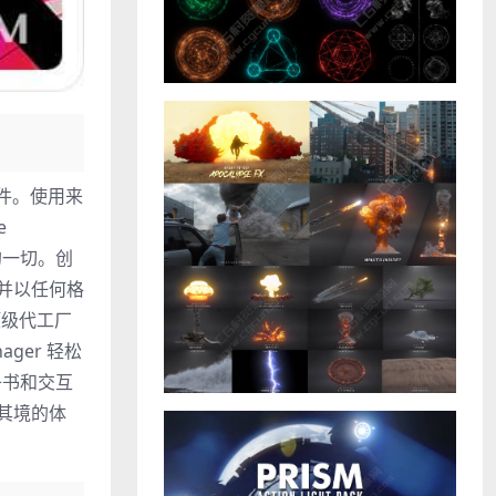
计软件。使用来
e
需的一切。创
素并以任何格
顶级代工厂
ager 轻松
子书和交互
临其境的体