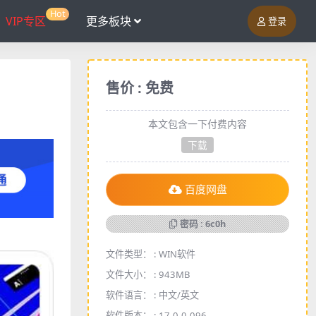
Hot
VIP专区
更多板块
登录
售价 : 免费
本文包含一下付费内容
下载
百度网盘
密码 : 6c0h
文件类型： :
WIN软件
文件大小： :
943MB
软件语言： :
中文/英文
软件版本： :
17.0.0.096