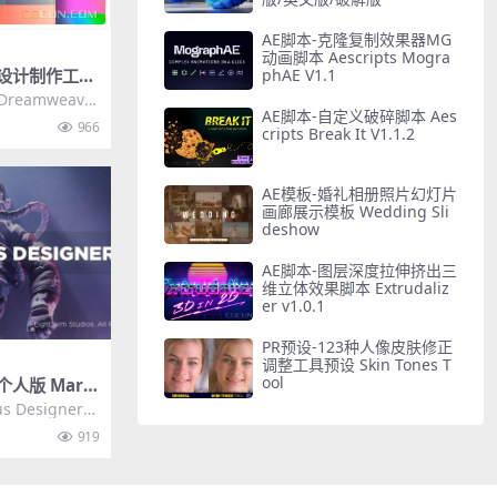
AE脚本-克隆复制效果器MG
动画脚本 Aescripts Mogra
网页设计制作工具
phAE V1.1
aver 2021
reamweaver
AE脚本-自定义破碎脚本 Aes
秀的网站设...
966
cripts Break It V1.1.2
AE模板-婚礼相册照片幻灯片
画廊展示模板 Wedding Sli
deshow
AE脚本-图层深度拉伸挤出三
维立体效果脚本 Extrudaliz
er v1.0.1
PR预设-123种人像皮肤修正
调整工具预设 Skin Tones T
ool
人版 Marv
11 Personal
s Designer是
中英文破解版
3D服装的...
919