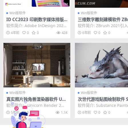
Win版软件
Win版软件
ID CC2023 印刷数字媒体排版
三维数字雕刻建模软件 ZBr
软件Adobe InDesign 2023绿
2021.5 Win中文/英文破
软件简介: Adobe InDesign 2023
软件简介: ZBrush 2021引
色中文版
印刷数字媒体排版软件ID CC...
力学系统以及受控布料雕刻
4年前
0
0
428
6年前
0
0
并重新介...
Win版软件
Win版软件
真实照片独角兽渲染器软件 Uni
次世代游戏贴图绘制软件 Su
corn Render 2.202.9611.115
ance Painter 2019.3.3 
软件简介： Unicorn Render 2中
软件简介: Substance Pain
9 Win破解版
破解版
文激活版是一款逼真的渲染器，使
新的次时代游戏贴图绘制工
5年前
0
0
1.1K
6年前
0
0
用可...
具...