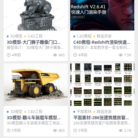
3D模型
C4D工程
C4D教程
精选资源
3D模型-大门狮子雕像门口青
C4D教程-Redshift渲染快速入
铜狮子雄狮C4D模型工程
门中文教学手册
模型简介： 3D模型大门狮子雕像门
教程简介: 本套教学是一套全新的RS
口青铜狮子雄狮C4D模型工程，C4
入门教学，小白成长记（产品篇）
4年前
645
4年前
1.5K
D古代宫殿门...
第五章节，教程...
3D模型
C4D工程
平面素材
精选资源
3D模型-翻斗车装载车模型工
平面素材-286张建筑楼房窗户
地运输车模型C4D工程模型FB
贴图夜景建筑窗户JPG贴图素
3D模型翻斗车装载车模型工地运输
286张建筑楼房窗户贴图夜景建筑
X
材
车模型C4D工程模型FBX 其他推荐:
窗户JPG贴图素材 其他推荐: 平面素
5年前
493
5年前
2.1K
3D模型...
材-20张...