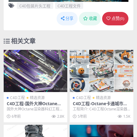
C4D包装片头工程
C4D工程文件
分享
收藏
点赞(
0
)
相关文章
C4D工程
精选资源
C4D工程
精选资源
C4D工程-国外大神Octane渲
C4D工程-Octane卡通城市场
染器科幻工程文件分享
景包装片头动画工程
国外大神Octane渲染器科幻工程C4
工程简介: C4D工程Octane渲染器
D文件分享，国外大佬的付费C4D
卡通城市场景包装片头动画工程，
6年前
2.8K
5年前
1.5K
工程文件，...
现代科技生...