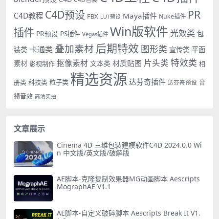
PR
C4D预设
C4D教程
Maya插件
FBX
Nuke插件
LUT预设
Win版软件
插件
光效类
PR预设
包
PS插件
Vegas插件
后期特效
叠加素材
图形类
卡通类
装类
宣传类
平面
特效类
片头类
抠像素材
材质贴图
素材
文本类
影视制作
相
精选资源
达芬奇插件
册类
科技类
粒子类
音
达芬奇预设
频音效
高清实拍
文章展示
Cinema 4D 三维包装建模软件C4D 2024.0.0 Wi
n 中文版/英文版/破解版
AE脚本-克隆复制效果器MG动画脚本 Aescripts
MographAE V1.1
AE脚本-自定义破碎脚本 Aescripts Break It V1.