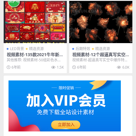
LED背景
精选资源
后期特效
精选资源
视频素材-135款2021牛年新年
视频素材-12个超逼真写实空
新春晚会年会盛典舞台LED大
中爆炸特效合成高清视频素材
其他推荐: 视频素材-50组彩色水墨
视频素材-超逼真写实空中爆炸特效
屏幕背景
微观特写流体溶解背景特效4K动画
合成高清视频素材下载 主题授权提
6年前
1.5K
6年前
6.0K
素材 视频素...
示：请在后台主题...