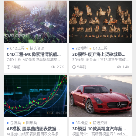
C4D工程
精选资源
3D模型
C4D工程
C4D工程-MC像素港湾帆船城
3D模型-废弃海上货轮城堡生
堡《我的世界》3D游戏场景模
锈破旧的废墟客机港口码头C4
C4D工程-MC像素港湾帆船城堡
3D模型-废弃海上货轮城堡生锈破旧
型工程
D模型
《我的世界》3D游戏场景模型工程
的废墟客机港口码头C4D模型 其他
6年前
2.7K
5年前
1.4K
主题授权提示：...
推荐: 3D...
包装类
图形类
3D模型
精选资源
AE模板-股票曲线图表数据图
3D模型-10款高精度汽车超跑
表交易条动画模板
车辆模型下载 (格式支持:Max/
AE股票曲线图表数据图表交易条动
模型简介： 高精度模型汽车Vol.5给