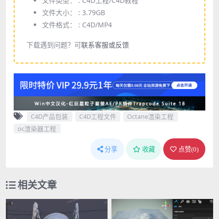
文件类型： :
C4D工程/C4D教程
文件大小： :
3.79GB
文件格式： :
C4D/MP4
下载遇到问题？可
联系客服或反馈
C4D产品包装
C4D工程文件
Octane渲染工程
oc渲染器工程
分享
收藏
点赞(
0
)
相关文章