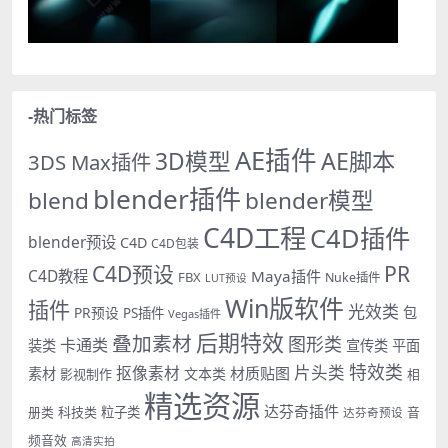
-热门标签
AE插件
AE脚本
3D模型
3DS Max插件
blender插件
blend
blender模型
C4D工程
C4D插件
blender预设
C4D
C4D包装
PR
C4D预设
C4D教程
Maya插件
FBX
Nuke插件
LUT预设
Win版软件
插件
光效类
PR预设
包
PS插件
Vegas插件
后期特效
叠加素材
图形类
卡通类
装类
宣传类
平面
特效类
片头类
抠像素材
材质贴图
素材
文本类
影视制作
相
精选资源
达芬奇插件
册类
科技类
粒子类
音
达芬奇预设
频音效
高清实拍