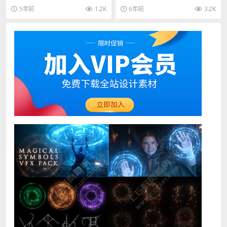
C4D/FBX/OBJ)
画模板 其他推荐: AE模板-大气企业
你10个非常高细节的带材质的汽车
5年前
1.2K
6年前
3.2K
组织科技感...
模型。每一...