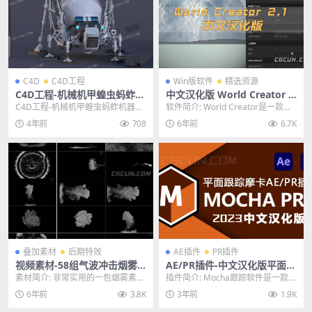
C4D
C4D工程
Win版软件
精选资源
C4D工程-机械机甲蝗虫蚂蚱机
中文汉化版 World Creator 2.
器人工程模型 Mechanical Gr
1专业三维地形生成制作软件
C4D工程-机械机甲蝗虫蚂蚱机器人
软件简介: World Creator是一款功
asshopper
WIN
工程模型 Mechanical Grassho...
能相当强大的地形景观生成器；可
4年前
708
6年前
6.7K
以完...
叠加素材
后期特效
AE插件
PR插件
视频素材-58组气波冲击烟雾
AE/PR插件-中文汉化版平面跟
气浪灰尘视频特效合成素材
踪插件 Mocha Pro 2023 v10.
素材简介: 非常实用的一包烟雾素
插件简介: Mocha跟踪软件是一款用
0.0 Win一键安装版
材，58组气波冲击烟雾气浪灰尘视
于视频跟踪和视觉效果合成的专业
6年前
3.8K
3年前
1.9K
频特效合成素材，...
软件，可帮助...