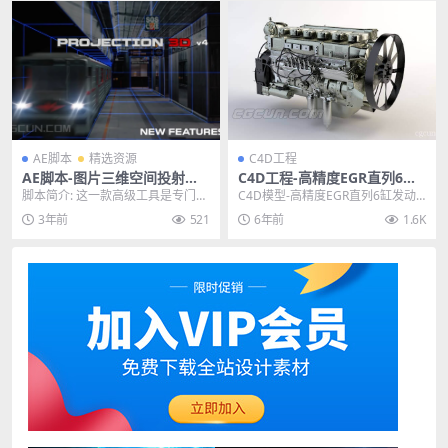
AE脚本
精选资源
C4D工程
AE脚本-图片三维空间投射摄
C4D工程-高精度EGR直列6缸
像机视差动画脚本 Projection
发动机C4D工程模型
脚本简介: 这一款高级工具是专门针
C4D模型-高精度EGR直列6缸发动
3D v4.02
对相机投影映射和照片视差动画
机C4D工程模型 此模型为一款高精
3年前
521
6年前
1.6K
的，可广泛应用于A...
度直列6缸...