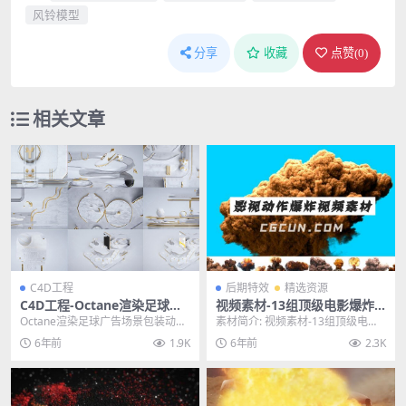
风铃模型
分享
收藏
点赞(
0
)
相关文章
C4D工程
后期特效
精选资源
C4D工程-Octane渲染足球广
视频素材-13组顶级电影爆炸
告场景包装动画工程 OC渲染
引燃蘑菇云特效动画素材 含透
Octane渲染足球广告场景包装动画
素材简介: 视频素材-13组顶级电影
器场景
明通道
工程 OC渲染器场景 主题授权提
爆炸引燃蘑菇云特效动画素材 含透
6年前
1.9K
6年前
2.3K
示：请在后台...
明通道，此视...