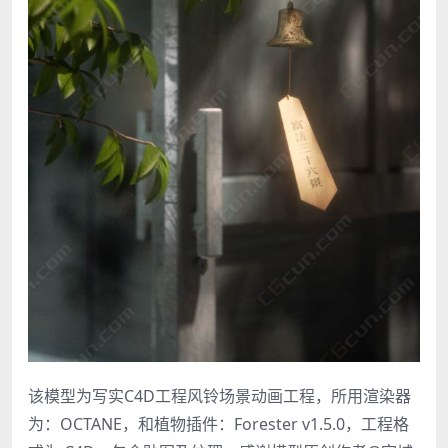
该模型为写实C4D工程风铃场景动画工程，所用渲染器
为：OCTANE，和植物插件：Forester v1.5.0，工程格