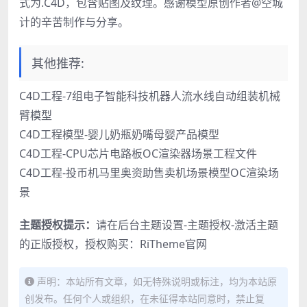
式为.C4D，包含贴图及纹理。感谢模型原创作者@空城
计的辛苦制作与分享。
其他推荐:
C4D工程-7组电子智能科技机器人流水线自动组装机械
臂模型
C4D工程模型-婴儿奶瓶奶嘴母婴产品模型
C4D工程-CPU芯片电路板OC渲染器场景工程文件
C4D工程-投币机马里奥资助售卖机场景模型OC渲染场
景
主题授权提示：
请在后台主题设置-主题授权-激活主题
的正版授权，授权购买：
RiTheme官网
声明：本站所有文章，如无特殊说明或标注，均为本站原
创发布。任何个人或组织，在未征得本站同意时，禁止复