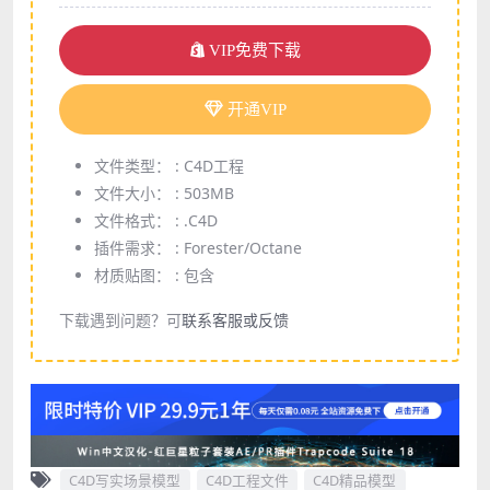
VIP免费下载
开通VIP
文件类型： :
C4D工程
文件大小： :
503MB
文件格式： :
.C4D
插件需求： :
Forester/Octane
材质贴图： :
包含
下载遇到问题？可
联系客服或反馈
C4D写实场景模型
C4D工程文件
C4D精品模型