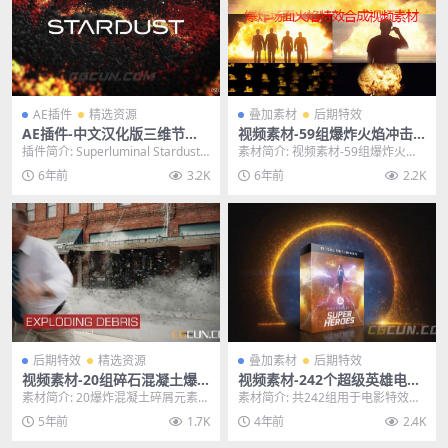
AE插件
精选资源
叠加素材
后期特效
AE插件-中文汉化版三维节点
视频素材-59组爆炸火焰冲击
式粒子插件Superluminal Sta
特效场景4K合成叠加视频素材
插件简介: Superluminal Stardust
素材简介: 视频素材-59组爆炸火焰
rdust 1.2 WIN破解版
1.2（星辰粒子插件）是...
冲击特效场景4K合成叠加视频素
6年前
3.2K
6年前
2.2K
材，一共包含5...
后期特效
精选资源
叠加素材
后期特效
视频素材-20组碎石混凝土爆
视频素材-242个超级英雄电流
炸飞溅特效2K动画素材
魔法能量火焰雷电传送门4K电
素材简介: 20爆炸混凝土碎屑元素。
素材简介: 共242组用于电影特效合
影特效合成素材
包括正视图和侧视图。 以2K和4.5K
成的4K视频素材，拥有：火焰、闪
5年前
1.7K
4年前
2.4K
分辨...
电电流、传送...