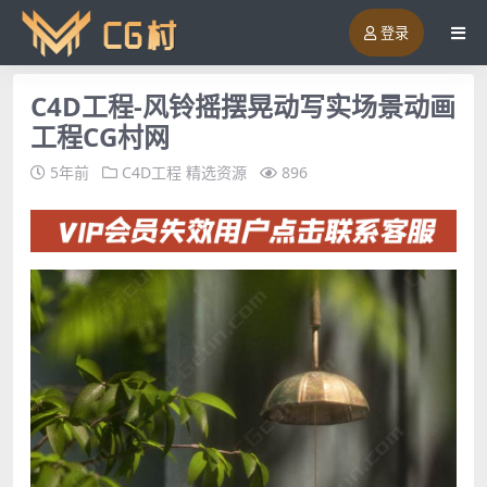
登录
C4D工程-风铃摇摆晃动写实场景动画
工程CG村网
5年前
C4D工程
精选资源
896