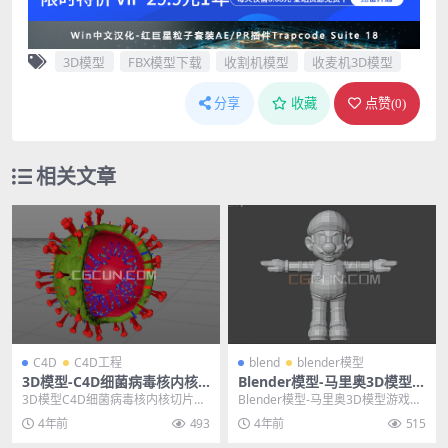
3D模型
FBX模型下载
收割机模型
收麦机3D模型
分享
收藏
点赞(
0
)
相关文章
C4D
C4D工程
blend
blender模型
3D模型-C4D细菌病毒核内核
Blender模型-马里奥3D模型游
切片结构模型 格式支持C4D O
戏人物模型素材
3D模型C4D细菌病毒核内核切片结
Blender模型-马里奥3D模型游戏人
BJ
构模型 格式支持C4D OBJ 其他推荐:
物模型素材 其他推荐: Blender模...
4年前
493
4年前
515
3...