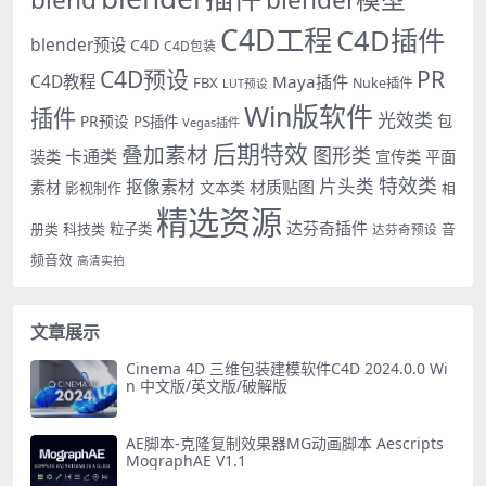
C4D工程
C4D插件
blender预设
C4D
C4D包装
PR
C4D预设
C4D教程
Maya插件
FBX
Nuke插件
LUT预设
Win版软件
插件
光效类
PR预设
包
PS插件
Vegas插件
后期特效
叠加素材
图形类
卡通类
装类
宣传类
平面
特效类
片头类
抠像素材
材质贴图
素材
文本类
影视制作
相
精选资源
达芬奇插件
册类
科技类
粒子类
音
达芬奇预设
频音效
高清实拍
文章展示
Cinema 4D 三维包装建模软件C4D 2024.0.0 Wi
n 中文版/英文版/破解版
AE脚本-克隆复制效果器MG动画脚本 Aescripts
MographAE V1.1