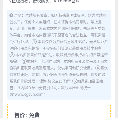
的正版授权，授权购买：
RiTheme官网
声明：本站所有文章，如无特殊说明或标注，均为本站原
创发布。任何个人或组织，在未征得本站同意时，禁止复
制、盗用、采集、发布本站内容到任何网站、书籍等各类媒
体平台。如若本站内容侵犯了原著者的合法权益，可联系我
们进行处理。① 本站仅作为资源信息收集站点，无法保证资
源的可用及完整性，不提供任何资源安装使用及技术服务。
② 本站资源售价只是赞助，收取费用仅维持本站的日常运营
所需！ ③本站为非营利性网站，本站所有资源均来源于网友
投稿和互联网收集整理而来，仅供学习和研究使用。 ④喜欢
请支持正版，如有足够证据表明侵犯原著版权的，请及时联
系我们删除处理！“版权协议点此了解” ⑤如遇到加密压缩
包，且内容介绍中无特别注明，默认解压密码统一
为"www.cgcun.com"
售价 : 免费