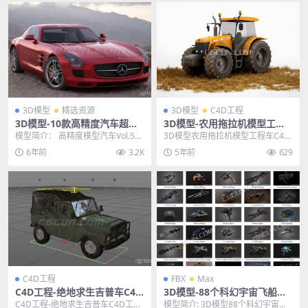
3D模型
精选资源
3D模型
C4D工程
3D模型-10款高精度汽车超跑
3D模型-农用拖拉机模型工程
车辆模型下载 (格式支持:Max/
车C4D工程模型FBX模型
模型简介： 高精度模型汽车Vol.5给
3D模型农用拖拉机模型工程车C4D
C4D/FBX/OBJ)
你10个非常高细节的带材质的汽车
工程模型FBX模型 其他推荐: 3D模
6年前
3.2K
5年前
629
模型。每一...
型-收割...
C4D工程
FBX
Max
C4D工程-绝地求生吉普车C4D
3D模型-88个科幻宇宙飞船模
工程模型含XP表达式模型绑定
型飞行器外星战舰模型FBX M
C4D工程-绝地求生吉普车C4D工程
模型简介: 3D模型88个科幻宇宙飞