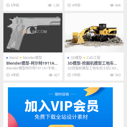
AX
模型含XP表达式模型绑定 主题授权
船模型飞行器外星战舰模型FBX MA
6年前
1.3K
4年前
646
提示：请在...
X，《8...
blend
blender模型
3D模型
C4D工程
Blender模型-柯尔特1911A1
3D模型-挖掘机模型工地车挖
模型武器3D模型素材
土机C4D工程模型FBX模型
Blender模型柯尔特1911A1手枪模
3D挖掘机模型工地车挖土机C4D工
型武器3D模型素材 其他推荐: Ble...
程模型FBX模型 其他推荐: 3D模型-
4年前
427
5年前
543
讴歌M...