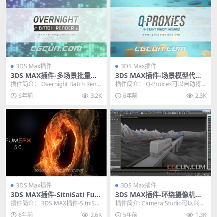
3DS Max插件
3DS Max插件
3DS MAX插件-多场景批量渲
3DS MAX插件-场景模型代理
染插件 Overnight Batch Re
优化减面插件 Q-Proxies v1.0
插件简介： Overnight Batch Rend
插件简介： Q-Proxies可以自动将
nder v1.03
2
er是用于3dsMax的简单...
场景的复杂模型转换成低多边形模
6年前
3.2K
6年前
2.3K
型，加快预...
3DS Max插件
3DS Max插件
3DS MAX插件-SitniSati Fum
3DS MAX插件-环绕摄像机动
eFX 5.0.6 火焰流体水墨动力
画插件 Crea3D Camera Stud
插件简介： 3DS MAX插件-SitniSati
插件简介: Camera Studio可以兴趣
学特效模拟插件
io v1.0
FumeFX 5.0.6 火...
点对焦环绕摄像机动画，一键生
6年前
2.6K
5年前
1.3K