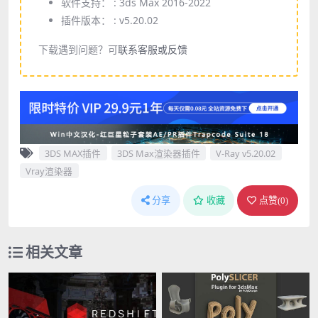
软件支持： :
3ds Max 2016-2022
插件版本： :
v5.20.02
下载遇到问题？可
联系客服或反馈
3DS MAX插件
3DS Max渲染器插件
V-Ray v5.20.02
Vray渲染器
分享
收藏
点赞(
0
)
相关文章