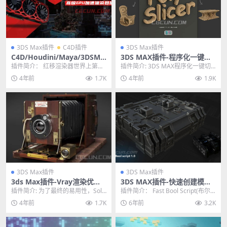
3DS Max插件
C4D插件
3DS Max插件
C4D/Houdini/Maya/3DSMA
3DS MAX插件-程序化一键切
X高级GPU加速渲染器插件 Re
割切片插件 PolySlicer V1.01
插件简介： 红移渲染器世界上第一
插件简介: 3DS MAX程序化一键切
dshift V3.0.66 Win Maxon
款也是唯一一款实时、即时可用GP
割切片插件 PolySlicer V1.0...
4年前
1.7K
4年前
1.9K
APP无限试用版
U渲染器。兼具灵...
3DS Max插件
3DS Max插件
3ds Max插件-Vray渲染优化
3DS MAX插件-快速创建模型
工具破解版 SolidRocks 2.4.1
布尔插件 Fast Bool Script 1.
插件简介: 为了最终的易用性，Soli
插件简介： Fast Bool Script(布尔
0 含使用教程
Rocks 配备了模块化 GUI 和有用
效果创建3dsmax插件)是一...
4年前
1.7K
6年前
3.2K
的...