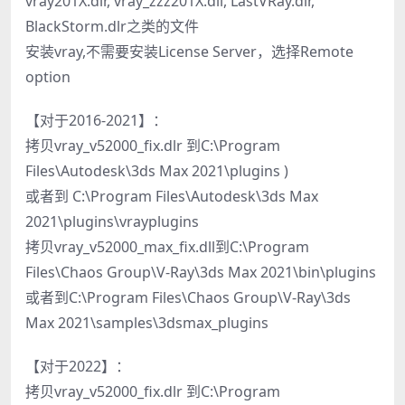
vray201X.dlr, vray_zzz201X.dll, LastVRay.dlr,
BlackStorm.dlr之类的文件
安装vray,不需要安装License Server，选择Remote
option
【对于2016-2021】：
拷贝vray_v52000_fix.dlr 到C:\Program
Files\Autodesk\3ds Max 2021\plugins )
或者到 C:\Program Files\Autodesk\3ds Max
2021\plugins\vrayplugins
拷贝vray_v52000_max_fix.dll到C:\Program
Files\Chaos Group\V-Ray\3ds Max 2021\bin\plugins
或者到C:\Program Files\Chaos Group\V-Ray\3ds
Max 2021\samples\3dsmax_plugins
【对于2022】：
拷贝vray_v52000_fix.dlr 到C:\Program