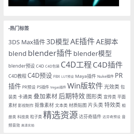
-热门标签
AE插件
AE脚本
3D模型
3DS Max插件
blender插件
blend
blender模型
C4D工程
C4D插件
blender预设
C4D
C4D包装
PR
C4D预设
C4D教程
Maya插件
FBX
Nuke插件
LUT预设
Win版软件
插件
光效类
PR预设
包
PS插件
Vegas插件
后期特效
叠加素材
图形类
卡通类
装类
宣传类
平面
特效类
片头类
抠像素材
材质贴图
素材
文本类
影视制作
相
精选资源
达芬奇插件
册类
科技类
粒子类
音
达芬奇预设
频音效
高清实拍