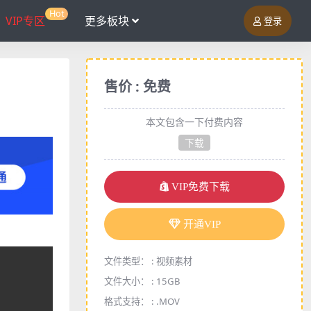
Hot
VIP专区
更多板块
登录
售价 : 免费
本文包含一下付费内容
下载
VIP免费下载
开通VIP
文件类型： :
视频素材
文件大小： :
15GB
格式支持： :
.MOV