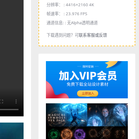
分辨率： :
4416×2160 4K
帧速率： :
23.976 FPS
通道信息: :
无Alpha透明通道
下载遇到问题？可
联系客服或反馈