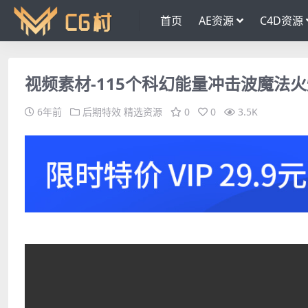
首页
AE资源
C4D资源
视频素材-115个科幻能量冲击波魔法火
6年前
后期特效
精选资源
0
0
3.5K