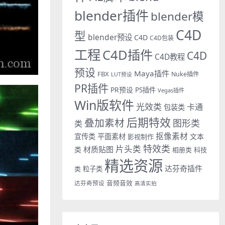
blender插件
blender模
C4D
型
blender预设
C4D
C4D包装
工程
C4D插件
C4D
C4D教程
预设
Maya插件
FBX
Nuke插件
LUT预设
PR插件
PR预设
PS插件
Vegas插件
Win版软件
光效类
卡通
包装类
后期特效
叠加素材
图形类
类
抠像素材
宣传类
平面素材
文本
影视制作
特效类
片头类
材质贴图
类
相册类
科技
精选资源
达芬奇插件
类
粒子类
音频音效
达芬奇预设
高清实拍