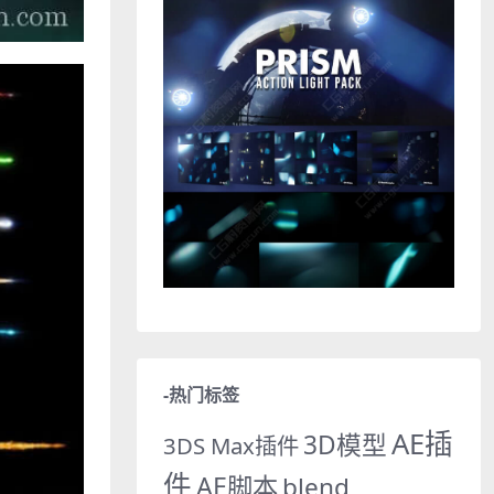
-热门标签
AE插
3D模型
3DS Max插件
件
AE脚本
blend