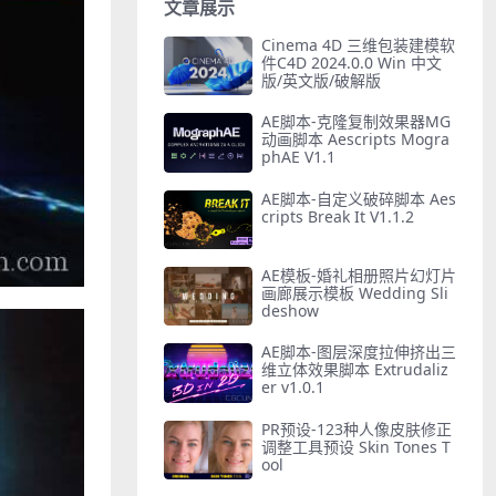
文章展示
Cinema 4D 三维包装建模软
件C4D 2024.0.0 Win 中文
版/英文版/破解版
AE脚本-克隆复制效果器MG
动画脚本 Aescripts Mogra
phAE V1.1
AE脚本-自定义破碎脚本 Aes
cripts Break It V1.1.2
AE模板-婚礼相册照片幻灯片
画廊展示模板 Wedding Sli
deshow
AE脚本-图层深度拉伸挤出三
维立体效果脚本 Extrudaliz
er v1.0.1
PR预设-123种人像皮肤修正
调整工具预设 Skin Tones T
ool