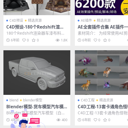
C4D预设
精选资源
AE插件
精选资源
C4D预设-180个Redshift渲染
AE全套插件合集 AE插件
器车漆布料玻璃塑料金属液体石
装包 WIN去限制中文汉化
180个Redshift渲染器车漆布料玻
素材简介： 为经常使用AE
头木纹材质预设
版
璃塑料金属液体石头木纹材质预
的朋友带来最新的AE全套插
6年前
0
0
1.8K
6年前
0
0
设，一共包含...
一键安装包Pro...
blend
blender模型
C4D工程
精选资源
Blender模型-货车模型汽车模
C4D工程-13套卡通角色
型（白模）模型下载
戏模型动画合集 含材质贴
Blender货车模型汽车模型（白
C4D工程-13套卡通角色怪
绑定
模）模型下载 其他推荐: Blender
模型动画合集 含材质贴图动
4年前
0
0
400
6年前
0
0
模型-...
其他推荐: ...