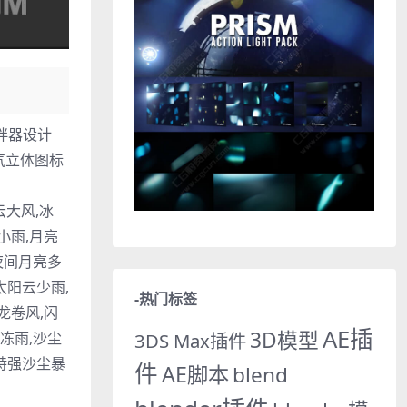
搅拌器设计
气立体图标
云大风,冰
小雨,月亮
夜间月亮多
太阳云少雨,
-热门标签
龙卷风,闪
AE插
3D模型
,冻雨,沙尘
3DS Max插件
,特强沙尘暴
件
AE脚本
blend