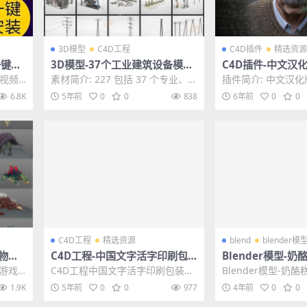
3D模型
C4D工程
C4D插件
精选资源
一键安
3D模型-37个工业建筑设备模型
C4D插件-中文汉化
完整
天线电线杆发电站加油站模型
诺德渲染器C4D插件 
剪视频
素材简介: 227 包括 37 个专业、高
插件简介: 中文汉化版
2.1 中英双语
件脚本
质量的建筑可视化 3d 模型。该系
德渲染器C4D插件 Arno
6.8K
5年前
0
0
838
6年前
0
0
列配...
C4D工程
精选资源
blend
blender模
怪物游
C4D工程-中国文字活字印刷包
Blender模型-
图动画
装动画工程文件
下载文件格式blen
物游戏
C4D工程中国文字活字印刷包装动
Blender模型-奶
画绑定
画工程文件 其他推荐: C4D工程-O
载文件格式blend 其
1.9K
5年前
0
0
977
4年前
0
0
ctane...
n...