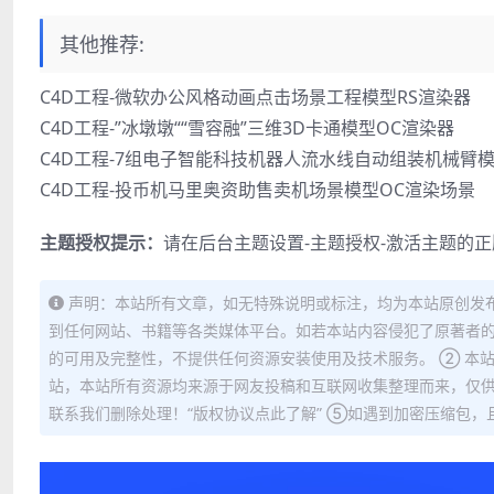
其他推荐:
C4D工程-微软办公风格动画点击场景工程模型RS渲染器
C4D工程-”冰墩墩““雪容融”三维3D卡通模型OC渲染器
C4D工程-7组电子智能科技机器人流水线自动组装机械臂
C4D工程-投币机马里奥资助售卖机场景模型OC渲染场景
主题授权提示：
请在后台主题设置-主题授权-激活主题的
声明：本站所有文章，如无特殊说明或标注，均为本站原创发
到任何网站、书籍等各类媒体平台。如若本站内容侵犯了原著者的
的可用及完整性，不提供任何资源安装使用及技术服务。 ② 本
站，本站所有资源均来源于网友投稿和互联网收集整理而来，仅供
联系我们删除处理！“版权协议点此了解” ⑤如遇到加密压缩包，且内