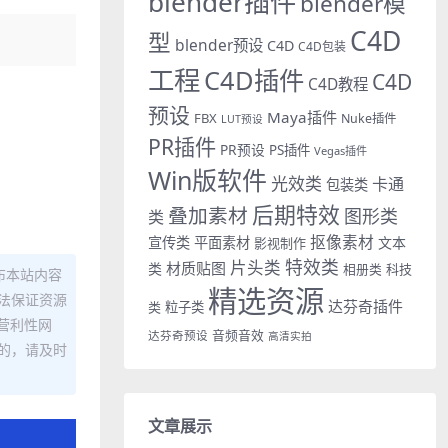
blender插件
blender模
C4D
型
blender预设
C4D
C4D包装
工程
C4D插件
C4D
C4D教程
预设
Maya插件
FBX
Nuke插件
LUT预设
PR插件
PR预设
PS插件
Vegas插件
Win版软件
光效类
卡通
包装类
后期特效
叠加素材
图形类
类
抠像素材
宣传类
平面素材
文本
影视制作
特效类
片头类
材质贴图
类
相册类
科技
布本站内容
精选资源
法保证资源
达芬奇插件
类
粒子类
营利性网
音频音效
达芬奇预设
高清实拍
的，请及时
文章展示