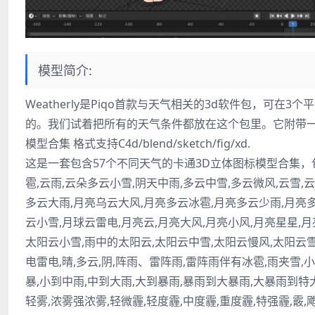
模型简介:
Weatherly是Piqo首款与天气相关的3d软件包，可在3个平台
的。我们试着把所有的天气条件都放在这个包里。它附带一
模型合集 格式支持C4d/blend/sketch/fig/xd.
这是一套包含57个不同天气的卡通3D立体图标模型合集，包含
雹,云雨,云朵多云小雪,阴天中雨,多云中雪,多云微风,云雪,
多云大雨,月亮乌云大风,月亮多云冰雹,月亮多云少雨,月亮
云小雪,月球云雷电,月亮云,月亮大风,月亮小风,月亮星星,月
太阳云小雪,雨中的太阳云,太阳云中雪,太阳云慢风,太阳云雪
电雷电,晴,多云,阴,阵雨、雷阵雨,雷阵雨伴有冰雹,雨夹雪,小雨
暴,小到中雨,中到大雨,大到暴雨,暴雨到大暴雨,大暴雨到特大
轻雾,浓雾强浓雾,轻微霾,轻度霾,中度霾,重度霾,特强霾,霰,