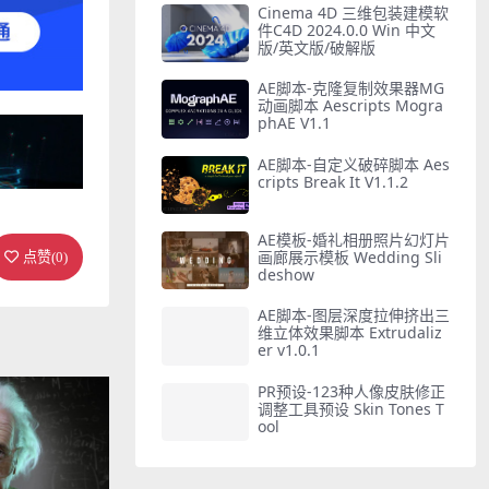
Cinema 4D 三维包装建模软
件C4D 2024.0.0 Win 中文
版/英文版/破解版
AE脚本-克隆复制效果器MG
动画脚本 Aescripts Mogra
phAE V1.1
AE脚本-自定义破碎脚本 Aes
cripts Break It V1.1.2
AE模板-婚礼相册照片幻灯片
画廊展示模板 Wedding Sli
点赞(
0
)
deshow
AE脚本-图层深度拉伸挤出三
维立体效果脚本 Extrudaliz
er v1.0.1
PR预设-123种人像皮肤修正
调整工具预设 Skin Tones T
ool