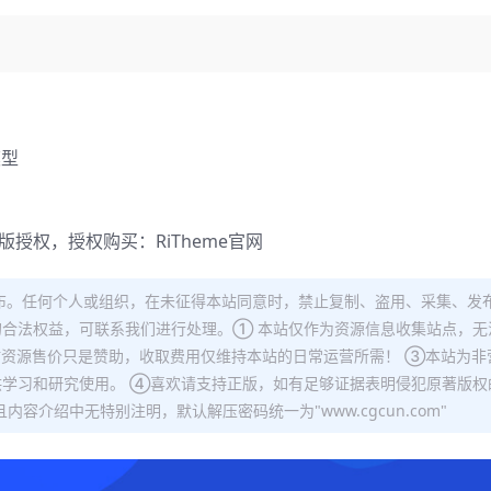
模型
正版授权，授权购买：
RiTheme官网
布。任何个人或组织，在未征得本站同意时，禁止复制、盗用、采集、发
合法权益，可联系我们进行处理。① 本站仅作为资源信息收集站点，无
站资源售价只是赞助，收取费用仅维持本站的日常运营所需！ ③本站为非
学习和研究使用。 ④喜欢请支持正版，如有足够证据表明侵犯原著版权
容介绍中无特别注明，默认解压密码统一为"www.cgcun.com"