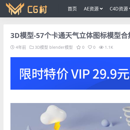
首页
AE资源
C4D资源
3D模型-57个卡通天气立体图标模型合集 格式支
4年前
3D模型
blender模型
0
0
1.1K