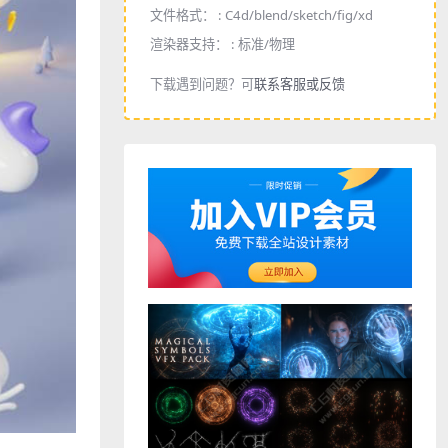
文件格式： :
C4d/blend/sketch/fig/xd
渲染器支持： :
标准/物理
下载遇到问题？可
联系客服或反馈