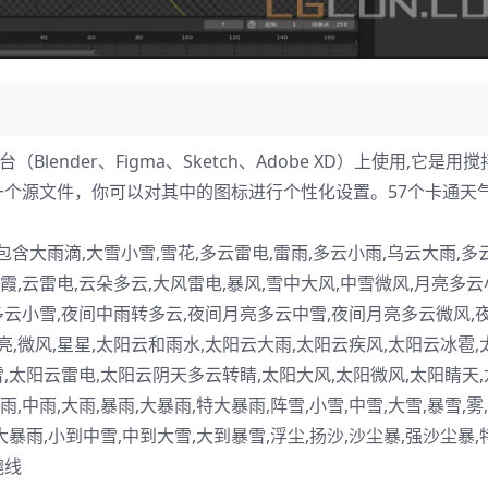
（Blender、Figma、Sketch、Adobe XD）上使用,它是用
个源文件，你可以对其中的图标进行个性化设置。57个卡通天
大雨滴,大雪小雪,雪花,多云雷电,雷雨,多云小雨,乌云大雨,多
云霞,云雷电,云朵多云,大风雷电,暴风,雪中大风,中雪微风,月亮多云
多云小雪,夜间中雨转多云,夜间月亮多云中雪,夜间月亮多云微风,
亮,微风,星星,太阳云和雨水,太阳云大雨,太阳云疾风,太阳云冰雹,
,太阳云雷电,太阳云阴天多云转睛,太阳大风,太阳微风,太阳睛天,
,中雨,大雨,暴雨,大暴雨,特大暴雨,阵雪,小雪,中雪,大雪,暴雪,雾
暴雨,小到中雪,中到大雪,大到暴雪,浮尘,扬沙,沙尘暴,强沙尘暴
飑线