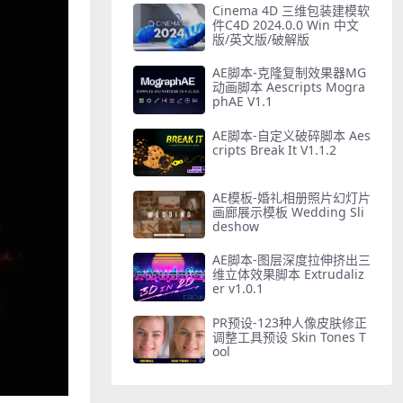
Cinema 4D 三维包装建模软
件C4D 2024.0.0 Win 中文
版/英文版/破解版
AE脚本-克隆复制效果器MG
动画脚本 Aescripts Mogra
phAE V1.1
AE脚本-自定义破碎脚本 Aes
cripts Break It V1.1.2
AE模板-婚礼相册照片幻灯片
画廊展示模板 Wedding Sli
deshow
AE脚本-图层深度拉伸挤出三
维立体效果脚本 Extrudaliz
er v1.0.1
PR预设-123种人像皮肤修正
调整工具预设 Skin Tones T
ool