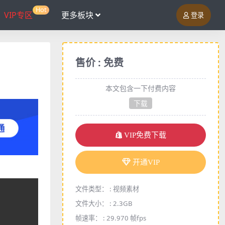
Hot
VIP专区
更多板块
登录
售价 : 免费
本文包含一下付费内容
下载
VIP免费下载
开通VIP
文件类型： :
视频素材
文件大小： :
2.3GB
帧速率： :
29.970 帧fps