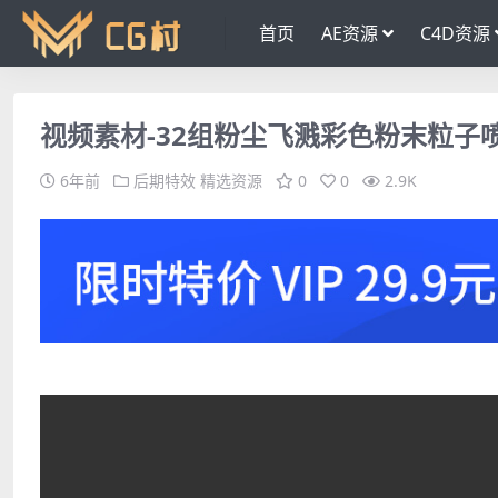
首页
AE资源
C4D资源
视频素材-32组粉尘飞溅彩色粉末粒子
6年前
后期特效
精选资源
0
0
2.9K