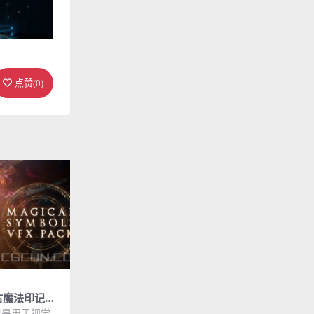
点赞(
0
)
古魔法印记魔
K特效视频合成
包是用于视觉特