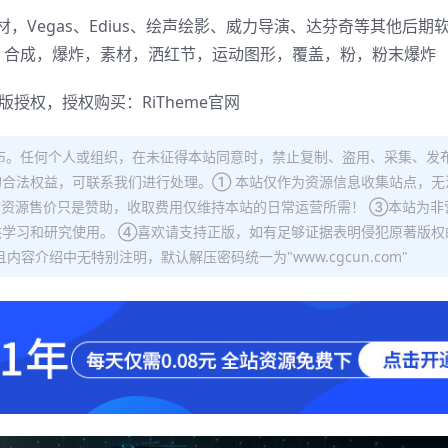
，Vegas、Edius、绘声绘影、威力导演、达芬奇等其他后期
，合成，爆炸，素材，洒红节，运动图形，覆盖，粉，粉末爆炸
正版授权，授权购买：
RiTheme官网
布。任何个人或组织，在未征得本站同意时，禁止复制、盗用、采集、发
合法权益，可联系我们进行处理。① 本站仅作为资源信息收集站点，无
站资源售价只是赞助，收取费用仅维持本站的日常运营所需！ ③本站为非
学习和研究使用。 ④喜欢请支持正版，如有足够证据表明侵犯原著版权
容介绍中无特别注明，默认解压密码统一为"www.cgcun.com"