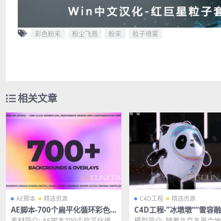
彩色粉末
粉尘飞溅
粉末
粒子喷雾
相关文章
AE脚本
精选资源
C4D工程
精选资源
AE脚本-700个扁平化循环彩色
C4D工程-”冰墩墩““雪容
渐变背景动画预设包
3D卡通模型OC渲染器
素材简介: AE脚本700个扁平化循
模型简介: 随着北京冬奥会