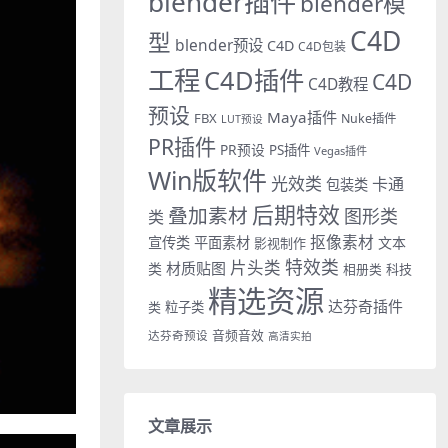
blender插件
blender模
C4D
型
blender预设
C4D
C4D包装
工程
C4D插件
C4D
C4D教程
预设
Maya插件
FBX
Nuke插件
LUT预设
PR插件
PR预设
PS插件
Vegas插件
Win版软件
光效类
卡通
包装类
后期特效
叠加素材
图形类
类
抠像素材
宣传类
平面素材
文本
影视制作
特效类
片头类
材质贴图
类
相册类
科技
精选资源
达芬奇插件
类
粒子类
音频音效
达芬奇预设
高清实拍
文章展示