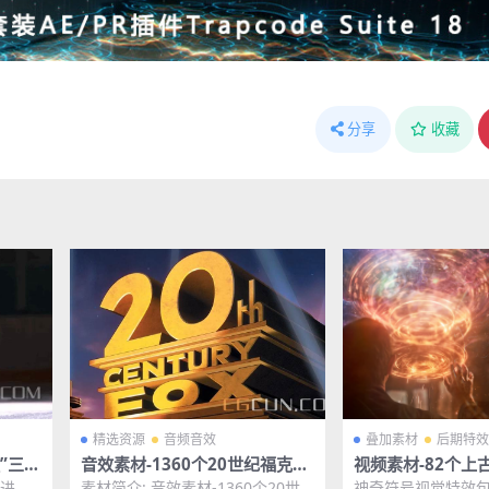
分享
收藏
精选资源
音频音效
叠加素材
后期特效
融”三维
音效素材-1360个20世纪福克斯
视频素材-82个上
好莱坞电影公司常用音效
法护盾战斗火花4
地进
素材简介: 音效素材-1360个20世
神奇符号视觉特效