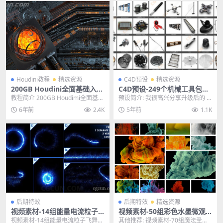
Houdini教程
精选资源
C4D预设
精选资源
200GB Houdini全面基础入门
C4D预设-249个机械工具包模
到高级视频中英文教程大合集
型预设合集 Designers Pack
教程简介 200GB Houdimi全面基础
预设简介: 我很高兴分享升级后的 D
入门到高级视频中英文教程大合集
esigners Pack 2.0！我们已将...
6年前
2.4K
5年前
1.1K
这次...
后期特效
后期特效
精选资源
视频素材-14组能量电流粒子
视频素材-50组彩色水墨微观
飞舞光效线条视频特效动画素
特写流体溶解背景特效4K动画
视频素材-14组能量电流粒子飞舞光
其他推荐: 视频素材-70组魔法圣诞