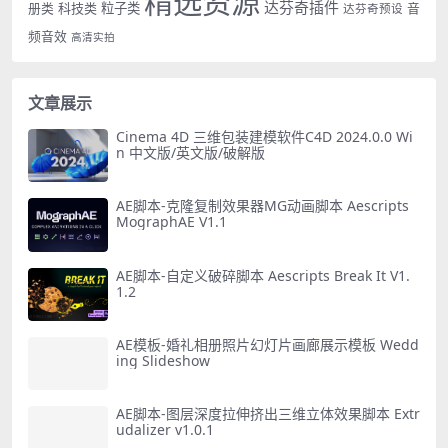
精选资源
达芬奇插件
册类
科技类
粒子类
音
达芬奇预设
频音效
高清实拍
文章展示
Cinema 4D 三维包装建模软件C4D 2024.0.0 Wi
n 中文版/英文版/破解版
AE脚本-克隆复制效果器MG动画脚本 Aescripts
MographAE V1.1
AE脚本-自定义破碎脚本 Aescripts Break It V1.
1.2
AE模板-婚礼相册照片幻灯片画廊展示模板 Wedd
ing Slideshow
AE脚本-图层深度拉伸挤出三维立体效果脚本 Extr
udalizer v1.0.1