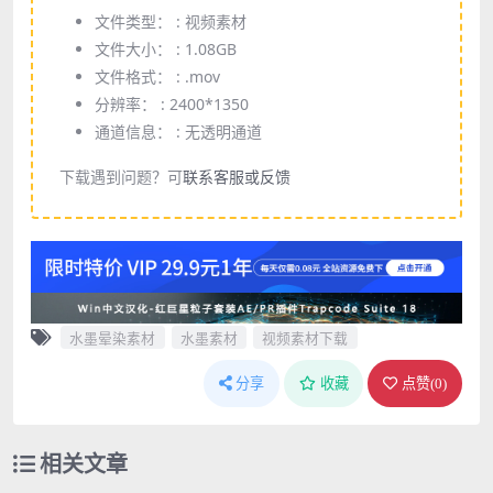
文件类型： :
视频素材
文件大小： :
1.08GB
文件格式： :
.mov
分辨率： :
2400*1350
通道信息： :
无透明通道
下载遇到问题？可
联系客服或反馈
水墨晕染素材
水墨素材
视频素材下载
分享
收藏
点赞(
0
)
相关文章