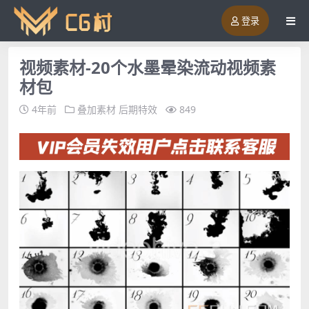
登录
视频素材-20个水墨晕染流动视频素
材包
4年前
叠加素材
后期特效
849