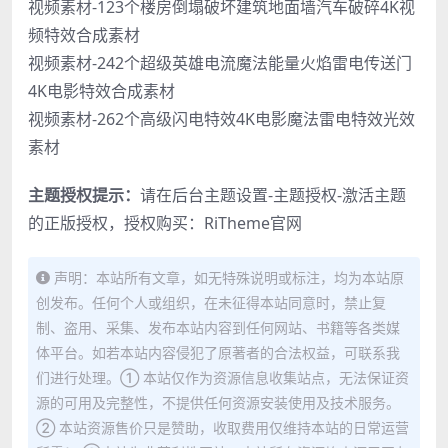
视频素材-123个楼房倒塌破坏建筑地面墙汽车破碎4K视
频特效合成素材
视频素材-242个超级英雄电流魔法能量火焰雷电传送门
4K电影特效合成素材
视频素材-262个高级闪电特效4K电影魔法雷电特效光效
素材
主题授权提示：
请在后台主题设置-主题授权-激活主题
的正版授权，授权购买：
RiTheme官网
声明：本站所有文章，如无特殊说明或标注，均为本站原
创发布。任何个人或组织，在未征得本站同意时，禁止复
制、盗用、采集、发布本站内容到任何网站、书籍等各类媒
体平台。如若本站内容侵犯了原著者的合法权益，可联系我
们进行处理。① 本站仅作为资源信息收集站点，无法保证资
源的可用及完整性，不提供任何资源安装使用及技术服务。
② 本站资源售价只是赞助，收取费用仅维持本站的日常运营