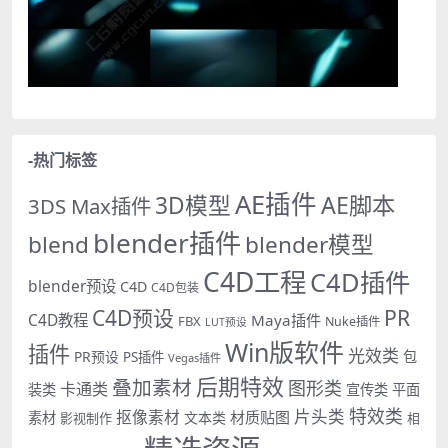
-热门标签
AE插件
AE脚本
3D模型
3DS Max插件
blender插件
blend
blender模型
C4D工程
C4D插件
blender预设
C4D
C4D包装
PR
C4D预设
C4D教程
Maya插件
FBX
Nuke插件
LUT预设
Win版软件
插件
光效类
PR预设
包
PS插件
Vegas插件
后期特效
叠加素材
图形类
卡通类
装类
宣传类
平面
特效类
片头类
抠像素材
材质贴图
素材
文本类
影视制作
相