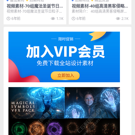
叠加素材
后期特效
后期特效
精选资源
视频素材-70组魔法圣诞节日
视频素材-40组高清黑客侵略
粒子图形4K动画素材 Magical
屏幕电脑中毒合成4K素材库
视频素材-70组魔法圣诞节日粒子图
素材简介： 40组高清黑客侵略屏幕
Elementals
形4K动画素材 Magical Element...
电脑中毒合成4K素材库，在里面你
6年前
1.1K
6年前
2.1K
可以找到源代码...