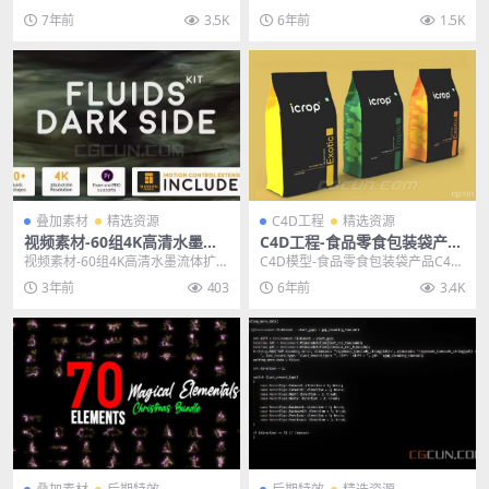
材
素材
效线条视频特效动画素材 主题授权
节日粒子图形4K动画素材 Magical
7年前
3.5K
6年前
1.5K
提示：请在后台...
E...
叠加素材
精选资源
C4D工程
精选资源
视频素材-60组4K高清水墨流
C4D工程-食品零食包装袋产品
体扩散溶解视频素材
C4D模型 含材质贴图
视频素材-60组4K高清水墨流体扩散
C4D模型-食品零食包装袋产品C4D
溶解视频素材 标签：抽象，丰富多
模型 含材质贴图 主题授权提示：请
3年前
403
6年前
3.4K
彩，流体，飞...
在后台主题...