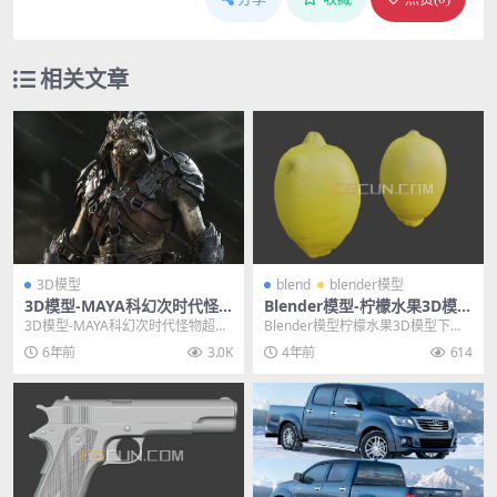
相关文章
3D模型
blend
blender模型
3D模型-MAYA科幻次时代怪
Blender模型-柠檬水果3D模型
物超酷CG模型（带绑定 含材
下载文件格式blend
3D模型-MAYA科幻次时代怪物超酷
Blender模型柠檬水果3D模型下载
质做动画超棒）
CG模型（带绑定 含材质做动画超
文件格式blend 其他推荐: Blend...
6年前
3.0K
4年前
614
棒） 主题授...