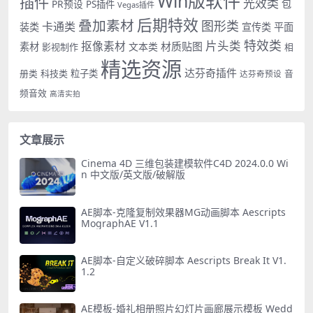
Win版软件
插件
光效类
PR预设
包
PS插件
Vegas插件
后期特效
叠加素材
图形类
卡通类
装类
宣传类
平面
特效类
片头类
抠像素材
材质贴图
素材
文本类
影视制作
相
精选资源
达芬奇插件
册类
科技类
粒子类
音
达芬奇预设
频音效
高清实拍
文章展示
Cinema 4D 三维包装建模软件C4D 2024.0.0 Wi
n 中文版/英文版/破解版
AE脚本-克隆复制效果器MG动画脚本 Aescripts
MographAE V1.1
AE脚本-自定义破碎脚本 Aescripts Break It V1.
1.2
AE模板-婚礼相册照片幻灯片画廊展示模板 Wedd