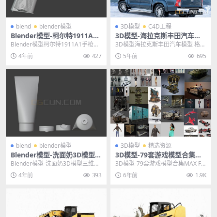
blend
blender模型
3D模型
C4D工程
Blender模型-柯尔特1911A1
3D模型-海拉克斯丰田汽车模
模型武器3D模型素材
型 格式支持C4D/MAX/FBX/O
Blender模型柯尔特1911A1手枪模
3D模型海拉克斯丰田汽车模型 格式
BJ
型武器3D模型素材 其他推荐: Ble...
支持C4D/Max/FBX/OBJ,不含环境
4年前
427
5年前
695
不...
blend
blender模型
3D模型
精选资源
Blender模型-洗面奶3D模型生
3D模型-79套游戏模型合集MA
活用品三维模型素材
X FBX OBJ 含贴图材质
Blender模型-洗面奶3D模型三维模
3D模型-79套游戏模型合集MAX FB
型素材 其他推荐: Blender模型-...
X OBJ 含贴图材质 其他推荐: 3D...
4年前
393
6年前
1.9K