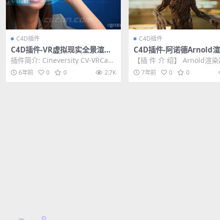
C4D插件
C4D插件
C4D插件-VR虚拟现实全景渲染
C4D插件-阿诺德Arnold
插件 Cineversity CV-VRCAM
SolidAngle C4DtoA 2.6.
插件简介: Cineversity CV-VRCam
【插 件 介 绍】 Arnold渲
1.50 中文汉化版
IN破解版
v1.50 for Cin...
一款高级的、跨平台的渲染 A
6年前
0
0
2.7K
7年前
0
0
是基于...