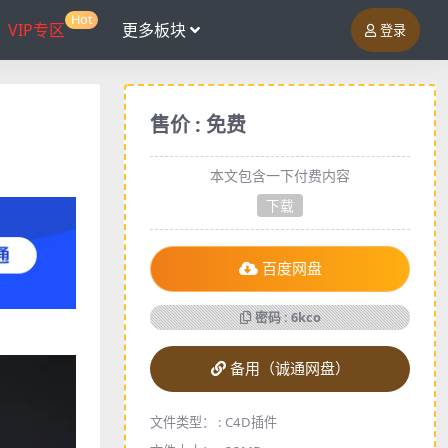
Hot
VIP专区
更多板块
登录
售价 : 免费
本文包含一下付费内容
下载
百度网盘
密码 : 6kco
备用（诚通网盘）
文件类型： :
C4D插件