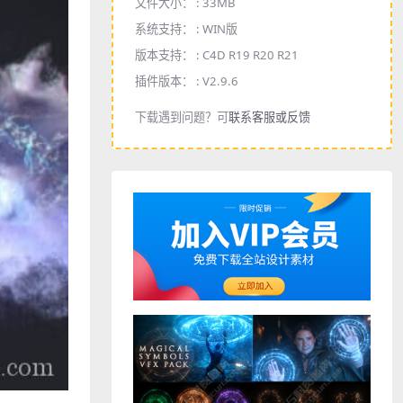
文件大小： :
33MB
系统支持： :
WIN版
版本支持： :
C4D R19 R20 R21
插件版本： :
V2.9.6
下载遇到问题？可
联系客服或反馈