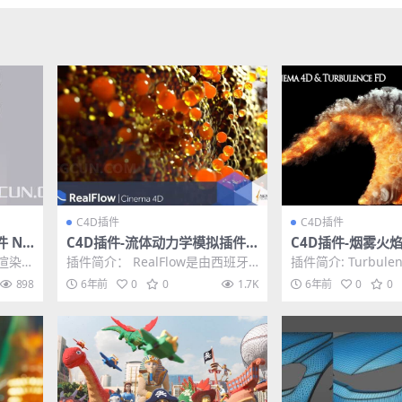
C4D插件
C4D插件
 Nit
C4D插件-流体动力学模拟插件N
C4D插件-烟雾火
 v1.0
extLimit RealFlow C4D 3.0.
拟插件 Turbulence
渲染做
插件简介： RealFlow是由西班牙N
插件简介: Turbule
0.0020 Win破解版
65 Win破解版
三方渲
ext Limit公司出品的流体动力学
a 4D烟雾火焰云等流
898
6年前
0
0
1.7K
6年前
0
0
模...