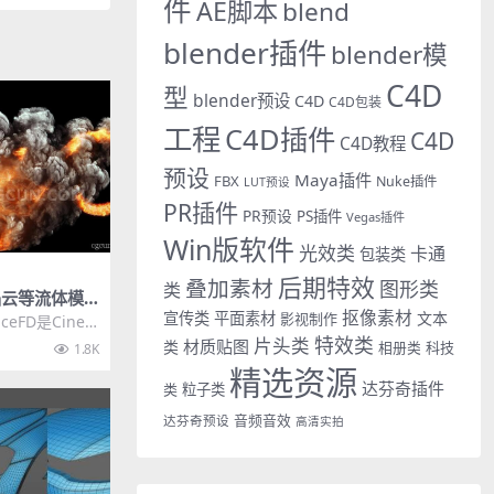
件
AE脚本
blend
blender插件
blender模
C4D
型
blender预设
C4D
C4D包装
工程
C4D插件
C4D
C4D教程
预设
Maya插件
FBX
Nuke插件
LUT预设
PR插件
PR预设
PS插件
Vegas插件
Win版软件
光效类
卡通
包装类
后期特效
叠加素材
图形类
类
焰云等流体模
抠像素材
FD v1.0.14
宣传类
平面素材
文本
影视制作
nceFD是Cinem
体模拟插件...
特效类
片头类
材质贴图
类
相册类
科技
1.8K
精选资源
达芬奇插件
类
粒子类
音频音效
达芬奇预设
高清实拍