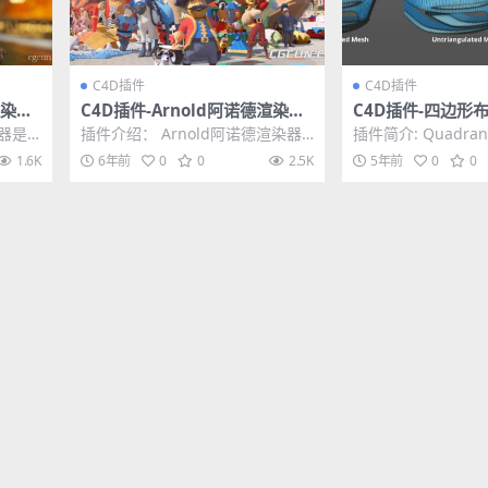
C4D插件
C4D插件
渲染器
C4D插件-Arnold阿诺德渲染器
C4D插件-四边形
1.4 W
插件 SolidAngle C4DtoA 3.1.1
4DPlugin Quadr
染器是
插件介绍： Arnold阿诺德渲染器
插件简介: Quadra
WIN破解版 更新支持R23
PI。
插件 SolidAngle C4DtoA 3...
角面重新分布成四
1.6K
6年前
0
0
2.5K
5年前
0
0
对布线进...