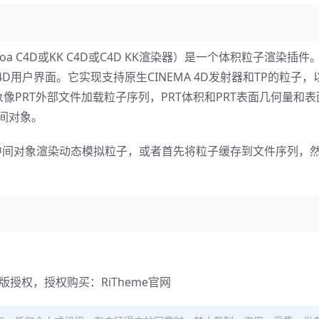
rakatoa C4D或KK C4D或C4D KK渲染器）是一个体积粒子渲染插件。T
A 4D用户界面。它实现支持原生CINEMA 4D发射器和TP的粒子
有的场景对象像PRT外部文件加载粒子序列，PRT体积和PRT表面几何量和
间对象。
atoa中间对象渲染动态模拟粒子，或者首先将粒子缓存到文件序列，
正版授权，授权购买：
RiTheme官网