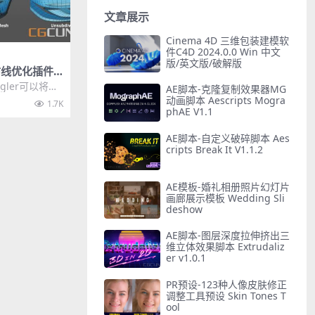
文章展示
Cinema 4D 三维包装建模软
件C4D 2024.0.0 Win 中文
版/英文版/破解版
布线优化插件 C
angler v1.0
ngler可以将三
AE脚本-克隆复制效果器MG
边形布线，同时
动画脚本 Aescripts Mogra
1.7K
phAE V1.1
AE脚本-自定义破碎脚本 Aes
cripts Break It V1.1.2
AE模板-婚礼相册照片幻灯片
画廊展示模板 Wedding Sli
deshow
AE脚本-图层深度拉伸挤出三
维立体效果脚本 Extrudaliz
er v1.0.1
PR预设-123种人像皮肤修正
调整工具预设 Skin Tones T
ool