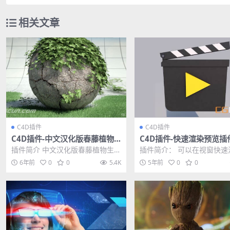
相关文章
C4D插件
C4D插件
C4D插件-中文汉化版春藤植物
C4D插件-快速渲染预览插件
生长插件 Ivy Grower 含使用教
ro4D NitroQuickRender
插件简介 中文汉化版春藤植物生长
插件简介： 可以在视窗快速
程
2
插件 Ivy Grower For C4D R1...
简单的预览，也支持任意第
6年前
0
0
5.4K
5年前
0
0
染器，自己也可以添...