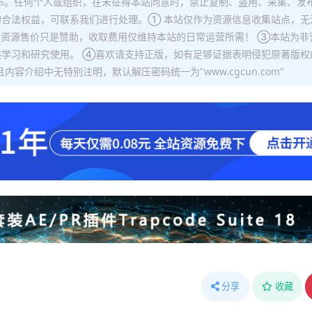
布。任何个人或组织，在未征得本站同意时，禁止复制、盗用、采集、发
合法权益，可联系我们进行处理。① 本站仅作为资源信息收集站点，无
站资源售价只是赞助，收取费用仅维持本站的日常运营所需！ ③本站为非
学习和研究使用。 ④喜欢请支持正版，如有足够证据表明侵犯原著版权
容介绍中无特别注明，默认解压密码统一为"www.cgcun.com"
分享
收藏