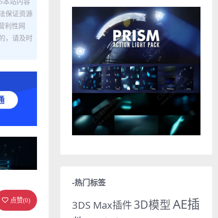
布本站内容
法保证资源
营利性网
的，请及时
-热门标签
AE插
点赞(
0
)
3D模型
3DS Max插件